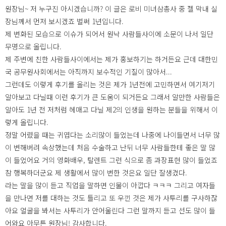
원장님~ 저 누구진 아시겠습니까? 이 글은 로비 미녀삼총사 중 젤 막내 실
장님께서 먼저 보시겠죠 벌써 1년입니다.
제 변화된 모습으로 이슈가 되어서 원낙 사람들사이에 소문이 나서 일단
무명으로 올립니다.
제 주변에 친한 사람들사이에서는 제가 홍보하기는 하거든요 근데 대한민
국 공무원사회에서는 아직까지 보수적인 기질이 많아서...
그런데도 이렇게 후기를 올리는 것은 제가 1년전에 고민하면서 여기저기
알아보고 다닐때 이런 후기가 큰 도움이 되거든요 그래서 알만한 사람들은
알아도 1년 전 저처럼 헤매고 다닐 제2의 인생을 원하는 분들을 위해서 이
렇게 올립니다.
정말 어렸을 때는 귀엽다는 소리많이 들었는데 나중에 나이들면서 너무 많
이 변해버려 속상했는데 처음 수술하고 난뒤 너무 사람들한테 좋은 말 많
이 들었어요 거의 영화배우, 탈렌트 그런 식으로 좀 과장표현 많이 들었죠
참 행복하더군요 제 생활에서 많이 변한 것은요 일단 잘생겼다.
라는 말을 많이 듣고 직업을 말하면 인물이 아깝다 ㅋㅋㅋ 그리고 여자들
을 만나면 저를 대하는 것도 틀리고 또 우낀 것은 제가 사투리를 구사하잖
아요 얼굴을 봐서는 사투리가 안어울린다 그런 말까지 듣고 선도 많이 들
어와요 아무튼 원장님! 감사합니다.