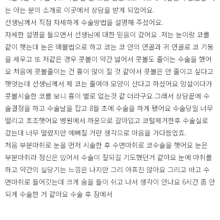
는 아는 분의 소개로 이곳에서 상담을 받게 되었어요.
선생님께서 직접 자세하게 수술방법을 설명해 주셨어요.
자세한 설명을 들으면서 선생님에 대한 믿음이 갔어요 .저는 눈이랑 코를
같이 햇는데 눈은 매몰법으로 하고 코는 코 안의 연골과 귀 연골로 코 기둥
을 세우고 또 저같은 경우 콧볼이 약간 넓어서 콧볼도 줄이는 수술을 했어
요 처음에 콧볼줄이는 건 흉이 많이 질 것 같아서 콧볼은 안 줄이고 싶다고
햇엇는데 선생님께서 제 코는 줄여야 모양이 산다고 하셨어요 망설이다가
콧볼시술한 코를 보니 흉이 별로 없는것 같 더라구요.그래서 상담끝에 수
술결정을 하고 수술날을 잡고 8월 초에 수술을 하게 됐어요 수술당일 너무
떨리고 초조햇어요 병원에서 까운으로 갈아입고 코털제거한후 수술실로
갔는데 너무 떨렸지만 예뻐질 거란 생각으로 마음을 가다듬었죠.
처음 부분마취로 눈을 먼저 시술한 후 수면마취로 코수술을 햇어요 눈은
부분마취라 정신은 있어서 수술이 잘되길 기도했던거 같아요 눈에 마취를
하고 약간의 실당기는 느낌은 나지만 그리 아프진 않아요 그리고 바고 수
면마취로 들어갓는데 크게 숨을 들이 쉬고 나서 생각이 안나요 6시간 좀 안
되게 수술한 거 같아요 수술 후 잠에서