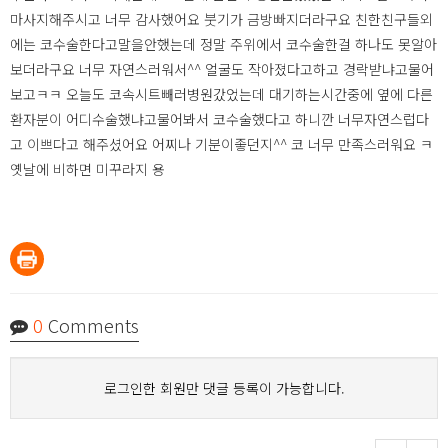
마사지해주시고 너무 감사했어요 붓기가 금방빠지더라구요 친한친구들외
에는 코수술한다고말을안했는데 정말 주위에서 코수술한걸 하나도 못알아
보더라구요 너무 자연스러워서^^ 얼굴도 작아졌다고하고 경락받냐고물어
보고ㅋㅋ 오늘도 코속시트빼러병원갔었는데 대기하는시간중에 옆에 다른
환자분이 어디수술했냐고물어봐서 코수술했다고 하니깐 너무자연스럽다
고 이쁘다고 해주셨어요 어찌나 기분이좋던지^^ 코 너무 만족스러워요 ㅋ
옛날에 비하면 미꾸라지 용
0
Comments
로그인한 회원만 댓글 등록이 가능합니다.