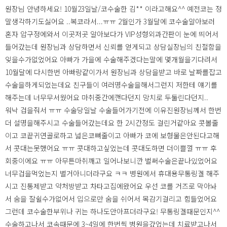
원장님 안녕하세요! 10월23일날/코수술한 김** 이라고해요^^ 예전코는 정
말생각하기도싫어요 ..복코라서...ㅠㅠ 2월인가 3월달에 코수술알아보러
혼자 압구정에와서 이곳저곳 알아보다가 VIP성형외과간판이 눈에 띄어서
들어갔는데 원장님과 상담하면서 신뢰를 얻게되고 상담실장님의 친절함을
잊을수가없었어요 아빠가 가을에 수술해주겠다는말에 몇개월을기다려서
10월달에 다시한번 아빠랑같이가서 원장님과 상담을받고 바로 날짜를잡고
수술을하게되었는데요 친구들이 여러명수술을해서그런지 저한테 얘기를
해주는데 너무무서웠어요 마취중간에깬다던지 망치로 두둘린다던지..
워낙 겁을줘서 ㅠㅠ 수술당일날 수술들어가기전에 이유진원장님께서 한번
더 설명을해주시고 수술들어갔는데요 한 2시간정도 걸린거같아요 콧볼줄
이고 코끝귀연골로하고 넓은코뼈줄이고 아빠가 코에 보형물은안된다고해
서 콧대는못했어요 ㅠㅠ 콧대하고싶었는데 콧대도하면 더이쁠껄 ㅠㅠ 후
회중이에요 ㅠㅠ 아무튼마취깨고 일어나보니깐 벌써수술은끝나있었어요
너무겁을먹었는지 별거아니더라구요 ㅋㅋ 병원에서 휴대용무통링겔 해주
시고 진통제받고 약처방받고 차타고집에왔어요 우선 코를 거즈로 막아놔
서 숨을 잘쉴수가없어서 입으로만 숨을 쉬어서 목감기걸리고 힘들었어요
그런데 코수술한부위나 귀는 하나도안아프더라구요! 무통링겔때문인지^^
수술하고나서 코속때문에 3~4일에 한번씩 병원을갔었는데 치료받고나서