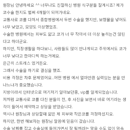
원장님 안녕하세요 ^^ 너무나도 친절하신 병원 식구분들 잘계시죠? 제가
코수술 한지도 벌써 4개월이 되어가네요.
교통사로 코를 다쳐서 종합병원에서 두번 수술을 했지만, 보형물을 넣어도
너무 낮았고, 모양도 이상했었죠.
수술한 병원에서는 피부도 얇고 코가 너 무 작아서 더 이상 높히는건 않된
다고 하더군요.
하지만, 직장생활을 하다보니, 사람들도 많이 만나게되고 주위에서도 코가
너무 낮다고 한마디씩 하는거에요.
은근히 스트레스 였거든요.
그래서 수술을 하기로 결심을 했죠.
비용 걱정은 차후 문제였어요..어떤 병원 에서 얼마만큼 실력있는 분을 만
나느냐가 중요했습니다.
지방이라서 인터넷으로 여기저기 알아보던중, vip를 알게되었습니다.
저처럼 교통사로 코를 다친 분들의 전, 후 사진을 보면서 바로 여기라는 생
각이 들어서 예약하고 상담을 받았습니다.
역시나 원장님과 상담할때 얇은 제 피부와 작은코를 걱정하셨지요.
하지만, 한번 해보자는 원장님 말씀에 믿음이 갔습니다.
수술 날짜를 잡고 수술실에 들어가면서 잘 될꺼라는 말을 수도 없이 맘속