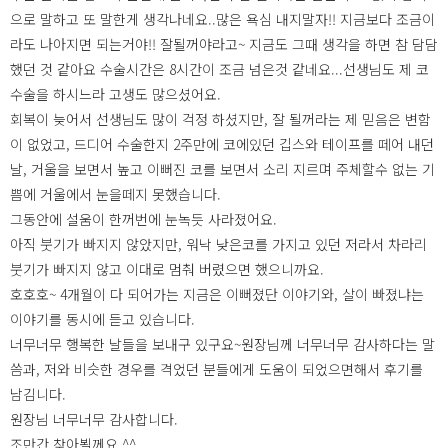
으로 말하고 또 말한게 생각나네요..많은 욕심 내지말자!! 지금보다 조금이
라도 나아지면 되는거야!! 잘될꺼야라고~ 지금도 그때 생각을 하면 참 담담
했던 것 같아요 수술시간은 8시간이 조금 넘은것 같네요...선생님도 제 코
수술을 하시느라 고생도 많으셨어요.
회복이 늦어서 선생님도 많이 걱정 하셨지만, 잘 될꺼라는 제 믿음은 변함
이 없었고, 드디어 수술한지 2주만에 코에있던 깁스와 테이프를 떼어 내던
날, 거울을 보면서 높고 이뻐진 코를 보면서 소리 지르며 주체할수 없는 기
쁨에 거울에서 눈을떼지 못했습니다.
그동안에 설움이 한꺼번에 눈녹듯 사라졌어요.
아직 붓기가 빠지지 않았지만, 워낙 낮은코를 가지고 있던 저라서 차라리
붓기가 빠지지 않고 이대로 멈춰 버렸으면 했으니까요.
호호호~ 4개월이 다 되어가는 지금은 이뻐졌단 이야기와, 살이 빠졌냐는
이야기를 동시에 듣고 있습니다.
너무너무 행복한 날들을 보내구 있구요~원장님께 너무너무 감사하다는 말
씀과, 저와 비슷한 경우를 격었던 분들에게 도움이 되었으면해서 후기를
남김니다.
원장님 너무너무 감사합니다.
조만간 찾아뵐께요 ^^