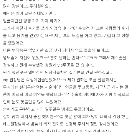
많이 망설이고..두려웠어요..
예약은 이미 끝난 상태였지만...
얼굴이란건 평생 가져 가야 하기에...
그래서 이렇게 후기를 쓰게 되었습니다~^0^ 수술전 저 또한 사람들의 후기
를 보고 용기를 얻었거든요~!! 저는 프리 모델을 하고 있고..20살때 코 성형
을 했었어요..
다른 부작용은 없었지만 조금 낮게 되어서 입도 돌출되 보이고..
옆모습에 자신이 없었죠~~! 흔히 말하는 빈티~^^;;?ㅋㅋ 그래서 재수술을
결심하고 원래 수술했던 병원과 vip두곳을 갔 습니다..
원래 했던곳은 일반적인 원장님들처럼 실리콘을 얻길 권하셨고..
vip 원장님은 족집게인줄알았어요~ㅋ 제가 원하는 코를 말씀하시곤..
무성의한 실리콘만 얻는 시술이아닌 연골을 묶고등등..차근차근 하시는 말
씀에 매료되 바로 예약을 했답니다~^^* 수술후 이마에 자가 지방 이식으로
인해 눈도 못뜰만큼 많이 부었어요..
숨쉬기도 곤란하고 거의 일주일은 냄새도 못맡았어요...
살이 많이 빠져서 좋긴 했지만~^^;;; 첫날 밤에 피가 많이 나와서 걱정 했는
데...원장님께서 밤늦게 까지 전화로 신경써 주셔서 정말 감사했어요
~~~^^* 간호사 언니들도 마사지도 해 주시고 머리도 감겨 주시고..