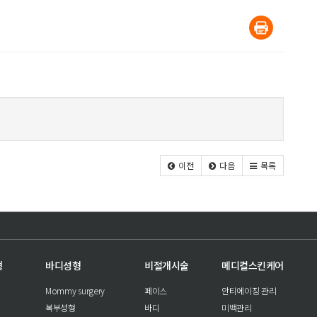
이전
다음
목록
형
바디성형
비절개시술
메디컬스킨케어
Mommy surgery
페이스
안티에이징 관리
복부성형
바디
미백관리