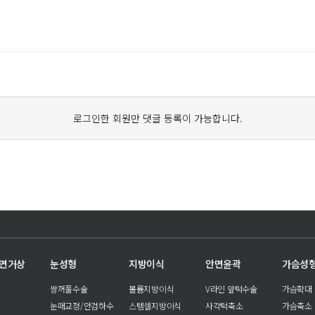
로그인한 회원만 댓글 등록이 가능합니다.
안면거상
눈성형
지방이식
안면윤곽
가슴성
쌍꺼풀수술
볼륨지방이식
V라인 앞턱수술
가슴확대
눈매교정/안검하수
스템셀지방이식
사각턱축소
가슴축소