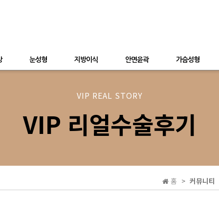
상
눈성형
지방이식
안면윤곽
가슴성형
VIP REAL STORY
VIP 리얼수술후기
홈
커뮤니티