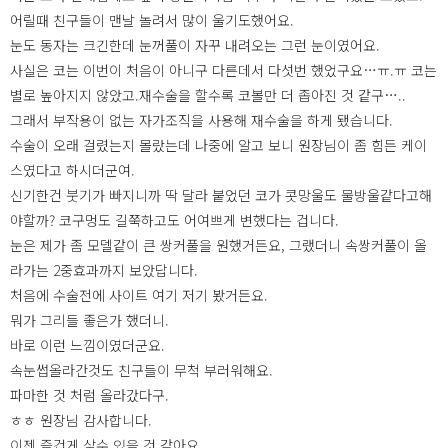
어릴때 친구들이 맨날 놀려서 많이 울기도했어요.
눈도 동자는 크긴한데 눈꺼풀이 자꾸 내려오는 그런 눈이였어요.
사실은 코는 이번이 처음이 아니구 다른데서 다섯번 했었구요…ㅠ.ㅠ 코는
별로 높아지지 않았고.재수술을 할수록 코볼만 더 좁아진 것 같구…..
그래서 부작용이 없는 자가조직을 사용해 재수술을 하게 됐습니다.
수술이 오래 걸렸는지 몰랐는데 나중에 알고 보니 원장님이 좀 힘든 케이
스였다고 하시더군여.
신기한건 붓기가 빠지니까 딱 달라 붙었던 코가 콧망울도 물방울같다고해
야할까? 코구멍도 길쭉하고도 어여쁘게 변했다는 겁니다.
눈은 제가 좀 모델같이 큰 쌍커풀을 원했거든요, 그랬더니 속쌍커풀이 올
라가는 2중효과까지 보았답니다.
처음에 수술전에 사이트 여기 저기 봤거든요.
뭐가 그리들 좋은가 했더니.
바로 이런 느낌이였더군요.
속눈썹올라간것도 친구들이 무척 부러워해요.
파마한 것 처럼 올라갔다구.
ㅎㅎ 원장님 감사합니다.
이젠 즐겁게 살수 있을 것 같아요.