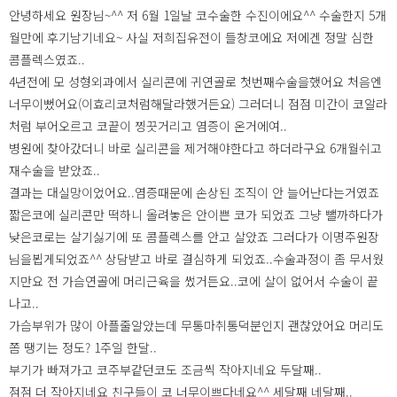
안녕하세요 원장님~^^ 저 6월 1일날 코수술한 수진이에요^^ 수술한지 5개
월만에 후기남기네요~ 사실 저희집유전이 들창코에요 저에겐 정말 심한
콤플렉스였죠..
4년전에 모 성형외과에서 실리콘에 귀연골로 첫번째수술을했어요 처음엔
너무이뻤어요(이효리코처럼해달라했거든요) 그러더니 점점 미간이 코알라
처럼 부어오르고 코끝이 찡끗거리고 염증이 온거에여..
병원에 찾아갔더니 바로 실리콘을 제거해야한다고 하더라구요 6개월쉬고
재수술을 받았죠..
결과는 대실망이었어요..염증때문에 손상된 조직이 안 늘어난다는거였죠
짧은코에 실리콘만 떡하니 올려놓은 안이쁜 코가 되었죠 그냥 뺄까하다가
낮은코로는 살기싫기에 또 콤플렉스를 안고 살았죠 그러다가 이명주원장
님을뵙게되었죠^^ 상담받고 바로 결심하게 되었죠..수술과정이 좀 무서웠
지만요 전 가슴연골에 머리근육을 썼거든요..코에 살이 없어서 수술이 끝
나고..
가슴부위가 많이 아플줄알았는데 무통마취통덕분인지 괜찮았어요 머리도
쫌 땡기는 정도? 1주일 한달..
부기가 빠져가고 코주부같던코도 조금씩 작아지네요 두달째..
점점 더 작아지네요 친구들이 코 너무이쁘다네요^^ 세달째 네달째..