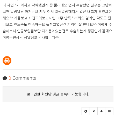
더 자연스러워지고 딱딱했던게 좀 풀리네요 먼저 수술했던 친구는 코만져
보면 말랑말랑 하거든요 저두 어서 말랑말랑해져서 얼른 내코가 되었으면
해요^^ 거울보고 사진찍어보고하면 너무 만족스러워요 옆라인 각도도 잘
나오고 앞모습도 만족하구요 들창코였던건 기억이 잘 안네요^^ 이렇게 수
술해보니 인공보형물보단 자기몸에있는걸로 수술하는게 정답인거 같애요
이명주원장님 정말정말 감사합니다^^
0
Comments
로그인한 회원만 댓글 등록이 가능합니다.