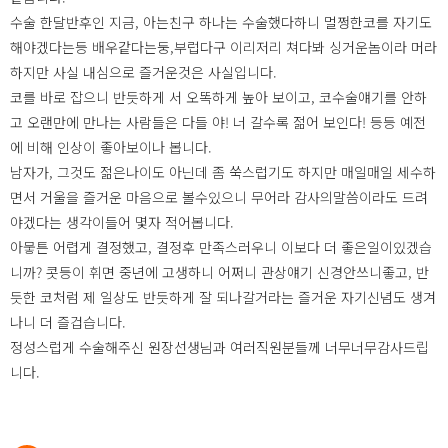
수술 한달반후인 지금, 아는친구 하나는 수술했다하니 멀쩡한코를 자기도
해야겠다는등 배우같다는둥,부럽다구 이리저리 쳐다봐 싱거운놈이라 머라
하지만 사실 내심으로 즐거운것은 사실입니다.
코를 바로 잡으니 반듯하게 서 오똑하게 높아 보이고, 코수술얘기를 안하
고 오랜만에 만나는 사람들은 다들 야! 너 갈수록 젊어 보인다! 등등 예전
에 비해 인상이 좋아보이나 봅니다.
남자가, 그것도 젊은나이도 아닌데 좀 쑥스럽기도 하지만 매일매일 세수하
면서 거울을 즐거운 마음으로 볼수있으니 무어라 감사의말씀이라도 드려
야겠다는 생각이들어 몇자 적어봅니다.
아뭏튼 어렵게 결정했고, 결정후 만족스러우니 이보다 더 좋은일이있겠습
니까? 콧등이 휘면 중년에 고생하니 어쩌니 관상얘기 신경안쓰니좋고, 반
듯한 코처럼 제 일상도 반듯하게 잘 되나갈거라는 즐거운 자기신념도 생겨
나니 더 즐겁습니다.
정성스럽게 수술해주신 원장선생님과 여러직원분들께 너무너무감사드립
니다.