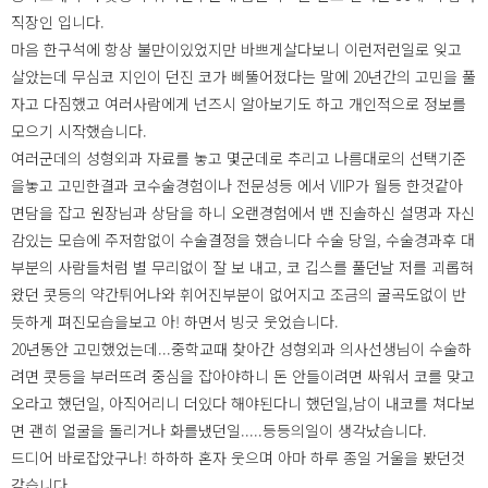
직장인 입니다.
마음 한구석에 항상 불만이있었지만 바쁘게살다보니 이런저런일로 잊고
살았는데 무심코 지인이 던진 코가 삐뚤어졌다는 말에 20년간의 고민을 풀
자고 다짐했고 여러사람에게 넌즈시 알아보기도 하고 개인적으로 정보를
모으기 시작했습니다.
여러군데의 성형외과 자료를 놓고 몇군데로 추리고 나름대로의 선택기준
을놓고 고민한결과 코수술경험이나 전문성등 에서 VIIP가 월등 한것같아
면담을 잡고 원장님과 상담을 하니 오랜경험에서 밴 진솔하신 설명과 자신
감있는 모습에 주저함없이 수술결정을 했습니다 수술 당일, 수술경과후 대
부분의 사람들처럼 별 무리없이 잘 보 내고, 코 깁스를 풀던날 저를 괴롭혀
왔던 콧등의 약간튀어나와 휘어진부분이 없어지고 조금의 굴곡도없이 반
듯하게 펴진모습을보고 아! 하면서 빙긋 웃었습니다.
20년동안 고민했었는데...중학교때 찾아간 성형외과 의사선생님이 수술하
려면 콧등을 부러뜨려 중심을 잡아야하니 돈 안들이려면 싸워서 코를 맞고
오라고 했던일, 아직어리니 더있다 해야된다니 했던일,남이 내코를 쳐다보
면 괜히 얼굴을 돌리거나 화를냈던일.....등등의일이 생각났습니다.
드디어 바로잡았구나! 하하하 혼자 웃으며 아마 하루 종일 거울을 봤던것
같습니다.