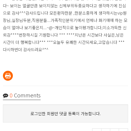
다~ 보이는 얼굴만큼 보이지않는 신체부위두중요하다고 생각하기에 진심
으로 감사^*^감사드립니다 모든환자한분 ,한분소중하게 생각하시는vip원
장님,실장님두분,직원분들...가족적인분위기에서 언제나 화기애애 하는 모
습이 얼마나 보기좋은지...~@~개인적으로 높이평가합니다,미소가득한 신
뢰감****번창하시길 기원합니다 *** ****지난온 시간보다 사실은,남은
시간이 더 행복합니다*** ***오늘두 유쾌한 시간되세요,고맙습니다 ***
다시하번더 감사드려요^*^
0
Comments
로그인한 회원만 댓글 등록이 가능합니다.