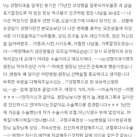
Vip 성형외과을 알게된 동기은 ??5년전 코성형을 잘못되어우울증 과 삶을
포기할정도루 저 맘은 항상 먹구름이 낀것처럼 힘든 나날을 보내죠~~! 나
이은 먹었지만 결혼두 안한 미혼,싱글이였기에 더욱더 망가진 코....성별에
상관없이 성형이란건 본모습보단 더 나은 변화를 꿈꾸는 모든분들에 희망
사항 이지않을까요??사회활동, 모임,칭구들 모두 대인기피증, 많은 자신감
을 잃어버렸죠....아픔과,시련,시리도록,,아찔한 나날들..가혹할정도였습니
다~~!!체험해보지 않은분들은 모르실거에요@@!그 당시 모성형외과 상담
하러갔는데 손대기 어려운 수술이라고 메모지에다..~~~vip성형외과이명주
원장님 적어주셨던 기억~^~저에겐 원장님 만난건 큰축복과 행운이였습니
다..병원두 꽤 많지만 어떤병원,원장님,선택을젤 중요하다고 생각합니다
부족한 부분을 다채워주실수있는 ..??성형쪽으로 참 유능하신원장
님,~~@~ 일에 열정과 끝없이추구, 애정이 가득,가득~~!!죄송하지만~~어쩜
ㅎㅎㅎ~~!!천직이신것 같아요..원장님보시면 뭔가 늘,개발과그푹과 깊이만
큼 전진하시고 연마하시는것같아요,수술쪽으론 존경합니다ㅎㅎㅎ 5년전
에 가슴을 수술했는데 저가 수술시에 코젤,아닌식염수 밖에 없었어요..저
체질이특이체질이였나봅니다....구형구축현상~~!vip병원을 다시방문과원
장님 실장님께 상담...저속상한맘..진진하게경첩해주시고, 코젤루다시수술
~~!!~엄청난 자신감,예전에 저코해주신것처럼 삶에 의미을 찿은것 같습니