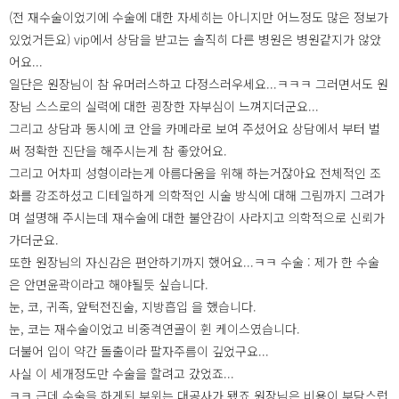
(전 재수술이었기에 수술에 대한 자세히는 아니지만 어느정도 많은 정보가
있었거든요) vip에서 상담을 받고는 솔직히 다른 병원은 병원같지가 않았
어요...
일단은 원장님이 참 유머러스하고 다정스러우세요...ㅋㅋㅋ 그러면서도 원
장님 스스로의 실력에 대한 굉장한 자부심이 느껴지더군요...
그리고 상담과 동시에 코 안을 카메라로 보여 주셨어요 상담에서 부터 벌
써 정확한 진단을 해주시는게 참 좋았어요.
그리고 어차피 성형이라는게 아름다움을 위해 하는거잖아요 전체적인 조
화를 강조하셨고 디테일하게 의학적인 시술 방식에 대해 그림까지 그려가
며 설명해 주시는데 재수술에 대한 불안감이 사라지고 의학적으로 신뢰가
가더군요.
또한 원장님의 자신감은 편안하기까지 했어요...ㅋㅋ 수술 : 제가 한 수술
은 안면윤곽이라고 해야될듯 싶습니다.
눈, 코, 귀족, 앞턱전진술, 지방흡입 을 했습니다.
눈, 코는 재수술이었고 비중격연골이 휜 케이스였습니다.
더불어 입이 약간 돌출이라 팔자주름이 깊었구요...
사실 이 세개정도만 수술을 할려고 갔었죠...
ㅋㅋ 근데 수술을 하게된 부위는 대공사가 됐죠 원장님은 비용이 부담스럽