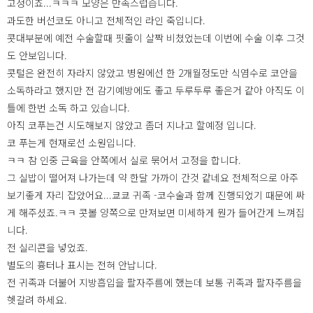
고정이죠...ㅋㅋㅋ 모양은 만족스럽습니다.
과도한 버선코도 아니고 전체적인 라인 죽입니다.
콧대부분에 예전 수술할때 핏줄이 살짝 비쳤었는데 이번에 수술 이후 그것
도 안보입니다.
콧털은 완전히 자라지 않았고 병원에선 한 2개월정도만 식염수로 코안을
소독하라고 했지만 전 감기예방에도 좋고 두루두루 좋은거 같아 아직도 이
틀에 한번 소독 하고 있습니다.
아직 코푸는건 시도해보지 않았고 좀더 지나고 할예정 입니다.
코 푸는게 현재로선 소원입니다.
ㅋㅋ 참 인중 근육을 안쪽에서 실로 묶어서 고정을 합니다.
그 실밥이 떨어져 나가는데 약 한달 가까이 간것 같네요 전체적으로 아주
보기좋게 자리 잡았어요...쿄쿄 귀족 -코수술과 함께 진행되었기 때문에 싸
게 해주셨죠.ㅋㅋ 콧볼 양쪽으로 만져보면 미세하게 뭔가 들어간게 느껴집
니다.
전 실리콘을 넣었죠.
별도의 흉터나 표시는 전혀 안납니다.
전 귀족과 더불어 지방흡입을 팔자주름에 했는데 보통 귀족과 팔자주름을
헷갈려 하세요.