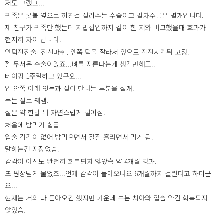
저도 그랬고...
귀족은 콧볼 옆으로 꺼진걸 살려주는 수술이고 팔자주름은 별개입니다.
제 친구가 귀족만 했는데 지밥삽입까지 같이 한 저와 비교했을때 효과가
현저히 차이 납니다.
앞턱전진술- 전신마취, 앞쪽 턱을 잘라서 앞으로 전진시킨뒤 고정.
젤 무서운 수술이었죠...뼈를 자른다는게 생각만해도..
테이핑 1주일하고 있구요...
입 안쪽 아래 잇몸과 살이 만나는 부분을 절개.
녹는 실로 꿰맴.
실은 약 한달 뒤 자연스럽게 떨어짐.
처음에 밥먹기 힘듬.
입술 감각이 없어 밥먹으면서 질질 흘리면서 먹게 됨.
말하는건 지장없슴.
감각이 아직도 완전히 회복되지 않았슴 약 4개월 경과.
또 원장님게 물었죠...언제 감각이 돌아오나요 6개월까지 걸린다고 하더군
요...
현재는 거의 다 돌아오긴 했지만 가운데 부분 치아와 입술 약간 회복되지
않았슴.