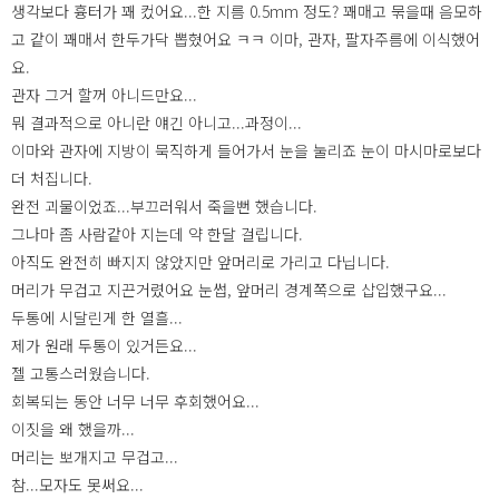
생각보다 흉터가 꽤 컸어요...한 지름 0.5mm 정도? 꽤매고 묶을때 음모하
고 같이 꽤매서 한두가닥 뽑혔어요 ㅋㅋ 이마, 관자, 팔자주름에 이식했어
요.
관자 그거 할꺼 아니드만요...
뭐 결과적으로 아니란 얘긴 아니고...과정이...
이마와 관자에 지방이 묵직하게 들어가서 눈을 눌리죠 눈이 마시마로보다
더 처집니다.
완전 괴물이었죠...부끄러워서 죽을뻔 했습니다.
그나마 좀 사람같아 지는데 약 한달 걸립니다.
아직도 완전히 빠지지 않았지만 앞머리로 가리고 다닙니다.
머리가 무겁고 지끈거렸어요 눈썹, 앞머리 경계쪽으로 삽입했구요...
두통에 시달린게 한 열흘...
제가 원래 두통이 있거든요...
젤 고통스러웠습니다.
회복되는 동안 너무 너무 후회했어요...
이짓을 왜 했을까...
머리는 뽀개지고 무겁고...
참...모자도 못써요...