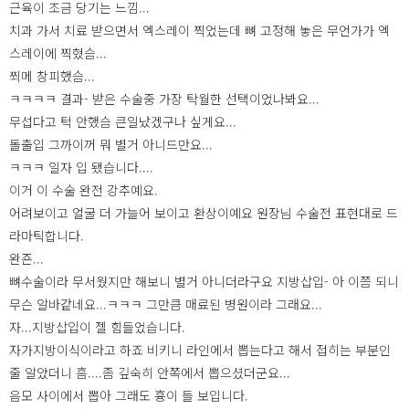
근육이 조금 당기는 느낌...
치과 가서 치료 받으면서 엑스레이 찍었는데 뼈 고정해 놓은 무언가가 엑
스레이에 찍혔슴...
쬐메 창피했슴...
ㅋㅋㅋㅋ 결과- 받은 수술중 가장 탁월한 선택이었나봐요...
무섭다고 턱 안했슴 큰일났겠구나 싶게요...
돌출입 그까이꺼 뭐 별거 아니드만요...
ㅋㅋㅋ 일자 입 됐습니다....
이거 이 수술 완전 강추예요.
어려보이고 얼굴 더 가늘어 보이고 환상이예요 원장님 수술전 표현대로 드
라마틱합니다.
완죤...
뼈수술이라 무서웠지만 해보니 별거 아니더라구요 지방삽입- 아 이쯤 되니
무슨 알바같네요...ㅋㅋㅋ 그만큼 매료된 병원이라 그래요...
자...지방삽입이 젤 힘들었습니다.
자가지방이식이라고 하죠 비키니 라인에서 뽑는다고 해서 접히는 부분인
줄 알았더니 흠....좀 깊숙히 안쪽에서 뽑으셨더군요...
음모 사이에서 뽑아 그래도 흉이 들 보입니다.