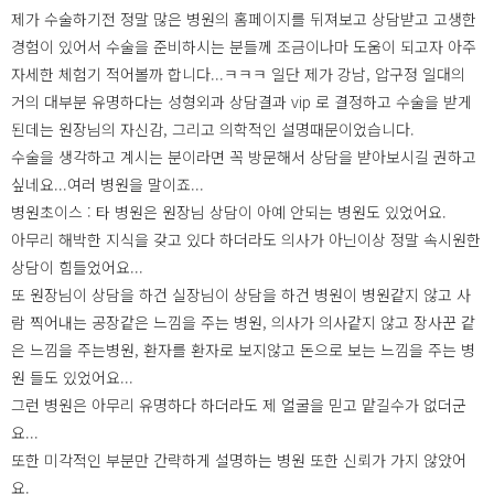
제가 수술하기전 정말 많은 병원의 홈페이지를 뒤져보고 상담받고 고생한
경험이 있어서 수술을 준비하시는 분들께 조금이나마 도움이 되고자 아주
자세한 체험기 적어볼까 합니다...ㅋㅋㅋ 일단 제가 강남, 압구정 일대의
거의 대부분 유명하다는 성형외과 상담결과 vip 로 결정하고 수술을 받게
된데는 원장님의 자신감, 그리고 의학적인 설명때문이었습니다.
수술을 생각하고 계시는 분이라면 꼭 방문해서 상담을 받아보시길 권하고
싶네요...여러 병원을 말이죠...
병원초이스 : 타 병원은 원장님 상담이 아예 안되는 병원도 있었어요.
아무리 해박한 지식을 갖고 있다 하더라도 의사가 아닌이상 정말 속시원한
상담이 힘들었어요...
또 원장님이 상담을 하건 실장님이 상담을 하건 병원이 병원같지 않고 사
람 찍어내는 공장같은 느낌을 주는 병원, 의사가 의사같지 않고 장사꾼 같
은 느낌을 주는병원, 환자를 환자로 보지않고 돈으로 보는 느낌을 주는 병
원 들도 있었어요...
그런 병원은 아무리 유명하다 하더라도 제 얼굴을 믿고 맡길수가 없더군
요...
또한 미각적인 부분만 간략하게 설명하는 병원 또한 신뢰가 가지 않았어
요.