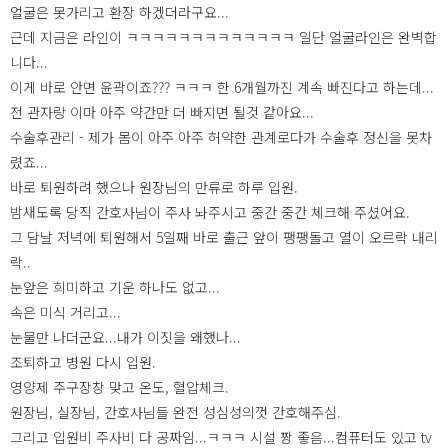
얼굴은 못가리고 환장 하겠더라구요...
근데 지금은 라인이 ㅋㅋㅋㅋㅋㅋㅋㅋㅋㅋㅋㅋㅋ 일단 얼굴라인은 완벽합
니다...
이게 바로 안면 윤곽이죠??? ㅋㅋㅋ 한 6개월까진 계속 빠진다고 하는데...
전 관자랑 이마 아주 약간만 더 빠지면 될것 같아요...
수술후관리 - 제가 몸이 아주 아주 허약한 관계로다가 수술후 정신을 못차
렸죠...
바로 퇴원하려 했으나 원장님의 만류로 하루 입원.
밤새도록 당직 간호사님이 주사 놔주시고 중간 중간 체크해 주셨어요.
그 담날 저녁에 퇴원해서 5일째 바로 출근 앞이 팽팽돌고 열이 오르락 내리
락..
눈앞은 희미하고 기운 하나도 없고...
속은 미식 거리고...
눈물만 나더군요...내가 이짓을 왜했나...
조퇴하고 병원 다시 입원.
영양제 주구장창 맞고 온도, 혈압체크.
원장님, 실장님, 간호사님들 완전 성심성의껏 간호해주심.
그리고 입원비 주사비 다 공짜임...ㅋㅋㅋ 시설 짱 좋음...컴퓨터도 있고 tv