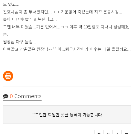
도 있고...
간호사님이 좀 무서웠지만...ㅋㅋ 기운없어 죽겠는데 자꾸 운동시킴...
돌아 다녀야 빨리 회복된다고...
그땐 너무 미웠슴...기운 없어서...ㅋㅋ 이후 약 10일정도 지나니 쌩쌩해졌
슴.
원장님 마구 놀림...
아빠같고 삼촌같은 원장님~~^^ 아...퇴근시간이라 이후는 내일 올릴께요...
0
Comments
로그인한 회원만 댓글 등록이 가능합니다.