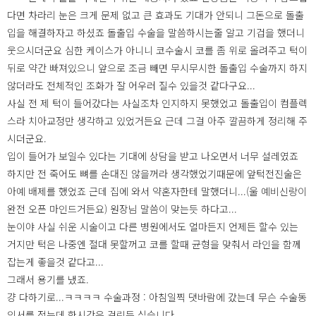
다면 차라리 눈은 크게 문제 없고 큰 효과도 기대가 안되니 그돈으로 돌출
입을 해결하자고 하셨죠 돌출입 수술을 말씀하시는줄 알고 기겁을 했더니
웃으시더군요 심한 케이스가 아니니 코수술시 코를 좀 위로 올려주고 턱이
뒤로 약간 빠져있으니 앞으로 조금 빼면 무시무시한 돌출입 수술까지 하지
않더라도 전체적인 조화가 잘 어우러 질수 있을것 같다구요...
사실 전 제 턱이 들어갔다는 사실조차 인지하지 못했었고 돌출입이 컴플렉
스라 치아교정만 생각하고 있었거든요 근데 그걸 아주 깔끔하게 정리해 주
시더군요.
입이 들어가 보일수 있다는 기대에 상담을 받고 나오면서 너무 설레였죠
하지만 전 죽어도 뼈를 손대진 않을꺼라 생각했었기때문에 앞턱전진술은
아예 배제를 했었죠 근데 집에 와서 약혼자한테 말했더니...(울 예비신랑이
완전 오픈 마인드거든요) 원장님 말씀이 맞는듯 하다고...
눈이야 사실 쉬운 시술이고 다른 병원에서도 얼마든지 언제든 할수 있는
거지만 턱은 나중엔 절대 못할꺼고 코를 할때 균형을 맞춰서 라인을 함께
잡는게 좋을것 같다고...
그래서 용기를 냈죠.
걍 다하기로...ㅋㅋㅋㅋ 수술과정 : 아침일찍 댓바람에 갔는데 무슨 수술동
의서를 적는데 한시간은 걸린듯 싶습니다.