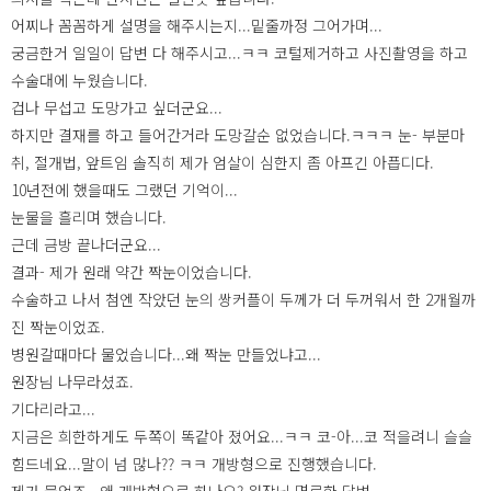
어찌나 꼼꼼하게 설명을 해주시는지...밑줄까정 그어가며...
궁금한거 일일이 답변 다 해주시고...ㅋㅋ 코털제거하고 사진촬영을 하고
수술대에 누웠습니다.
겁나 무섭고 도망가고 싶더군요...
하지만 결재를 하고 들어간거라 도망갈순 없었습니다.ㅋㅋㅋ 눈- 부분마
취, 절개법, 앞트임 솔직히 제가 엄살이 심한지 좀 아프긴 아픕디다.
10년전에 했을때도 그랬던 기억이...
눈물을 흘리며 했습니다.
근데 금방 끝나더군요...
결과- 제가 원래 약간 짝눈이었습니다.
수술하고 나서 첨엔 작았던 눈의 쌍커플이 두께가 더 두꺼워서 한 2개월까
진 짝눈이었죠.
병원갈때마다 물었습니다...왜 짝눈 만들었냐고...
원장님 나무라셨죠.
기다리라고...
지금은 희한하게도 두쪽이 똑같아 졌어요...ㅋㅋ 코-아...코 적을려니 슬슬
힘드네요...말이 넘 많나?? ㅋㅋ 개방형으로 진행했습니다.