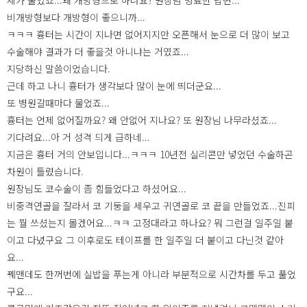
제가 물었죠...왜 개방형으로 하나요? 원장님 명료한 답변...
비개방형보다 개방형이 좋으니까...
ㅋㅋㅋ 흉터는 시간이 지나면 없어지지만 오픈해서 눈으로 더 많이 보고
수술해야 결과가 더 좋을것 아니냐는 거였죠...
지당하신 말씀이었습니다.
근데 하고 나니 흉터가 생각보다 많이 눈에 띄더군요...
또 병원갈때마다 물었죠...
흉터는 언제 없어질까요? 왜 안없어 지나요? 또 원장님 나무라셨죠...
기다려요...아 거 성격 듸게 급하네...
지금은 흉터 거의 안보입니다...ㅋㅋㅋ 10년전 실리콘만 넣었던 수술하곤
차원이 틀렸습니다.
원장님도 코수술이 좀 힘들었다고 하셨어요...
비중격연골을 잘라서 코 기둥을 세우고 귀연골로 코 끝을 만들었죠...진피
는 뭘 쓰셨는지 몰겠어요...ㅋㅋ 고정대라고 하나요? 뭐 그런걸 일주일 붙
이고 다녔구요 그 이후로도 테이프를 한 일주일 더 붙이고 다닌것 같아
요...
꿰맨데도 한꺼번에 실밥을 푸는게 아니라 부분적으로 시간차를 두고 풀었
구요...