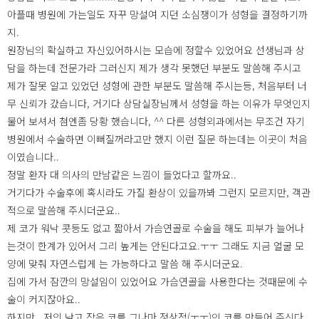
아플때 병원에 가는일도 자꾸 망설여 지던 소심쟁이가 성형을 결정하기까
지.
원장님의 확실하고 자신있어하시는 모습에 정할수 있었어요 선생님과 상
담을 하는데 전문가라 그러신지 제가 생각 못했던 부분도 말씀해 주시고
제가 잘못 알고 있었던 성형에 관한 부분도 말씀해 주시는등, 처음부터 너
무 신뢰가 갔습니다, 거기다 상담실장님께서 성형을 하는 이유가 무엇인지
물어 보셔서 첨엔좀 당황 했습니다, ^^ 다른 성형외과에서는 무조건 자기
병원에서 수술하면 이뻐질꺼라고만 했지 이런 질문 하는데는 이곳이 처음
이였습니다..
정말 환자 대 의사의 만남같은 느낌이 들었다고 할까요..
거기다가 수술후에 혹시라도 가질 환상이 있을까봐 그런지 모르지만, 객관
적으로 말씀해 주시더군요..
제 코가 워낙 콧등도 없고 짧아서 가슴연골로 수술을 해도 피부가 늘어나
는것이 한계가 있어서 그리 높게는 안된다고요.ㅜㅜ 그래도 지금 얼굴 모
양에 맞춰 자연스럽게 는 가능하다고 말씀 해 주시더군요.
집에 가서 잠깐의 망설임이 있었어요 가슴연골을 사용한다는 것때문에 수
술이 커지잖아요..
하지만,, 저의 낮고 작은 코를 그나마 정상적(ㅜㅜ)인 코를 만들어 주신다