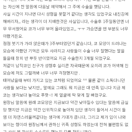
는 자신에 찬 말씀에 다음날 예약해서 그 주에 수술을 했답니다.
사실 시간이 지나면 다시 성형을 못할거 같다는 생각도 있었구요 내친김에
해버리자,, 라는 생각이 더 지배한것은 사실입니다, 수술후 1주일동안엔 너
무 무서웠어요 코가 너무 부어 올라있었고,, ㅜㅜ 가슴연골 뗀 부분도 너무
아팠거든요.
점점 붓기가 가라 앉은때가 3주부터였던거 같습니다, 코 모양이 드러나는
모습에 아팠던 기억은 모두 사라지고 사람들이 수술 너무 잘했다는 말을
들을때 창피 반 뿌듯 반이였어요 지금 수술한지 3개월 되었구요.
저같이 납작코인 친구가 성형후 실리콘 자국때문에 오히려 코가 어색해 진
모습에 저도 그럴까봐 너무 너무 걱정했지만 .
태어났을때 부터 가지고 있는 코처럼 되었어요 ^^ 물론 같이 소독다니던
사람들 보다는 낮지만,, 말예요 그래도 뭐 지금은 대 만족 입니다 지금 제
코는 생각보다 높아요 푸핫~!! 제 얼굴에 딱 맞게 잘 빠졌구요.
원장님 말씀에 원래 코모양은 지금보다 약간 낮아질수 있다는 말씀에 급실
망 했지만 지금은 약간 인위적으로 높아져 있단 생각이 들어서 시간이 들
염 더 자연스러울꺼같다는 생각에 기대가 큽니다, 그리고 제가 입이 나와
보이는 형이라 원장님께서 권하신 귀족 성형도 하였는데 전혀 불편함도 없
고 사실 제 자신도 스스로도 했는지 모를 정도니까요.