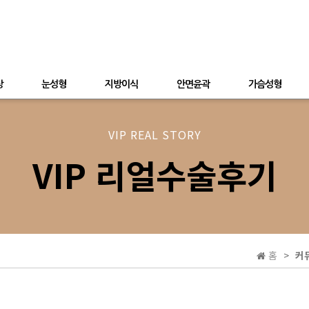
상
눈성형
지방이식
안면윤곽
가슴성형
VIP REAL STORY
VIP 리얼수술후기
홈
커