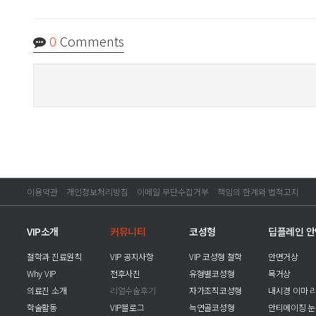
0
Comments
이용약관
개인정보처리방침
이메일 무단수집거부
책임의 한계와 법적고지
VIP소개
커뮤니티
코성형
딥플레인 
철학과 진료원칙
VIP 공지사항
VIP 코성형 철학
안면거상
Why VIP
전후사진
유형별코성형
목거상
의료진 소개
리얼수술후기
자가조직코성형
내시경 이마 
학술활동
VIP블로그
늑연골코성형
안티에이징 