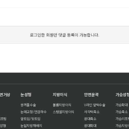
로그인한 회원만 댓글 등록이 가능합니다.
안면거상
눈성형
지방이식
안면윤곽
가슴성
쌍꺼풀수술
볼륨지방이식
V라인 앞턱수술
가슴확대
눈매교정/안검하수
스템셀지방이식
사각턱축소
가슴축소
리프팅
앞트임/뒷트임
광대축소
가슴리프
눈성형
눈밑지방재배치
광대확대
가슴지방