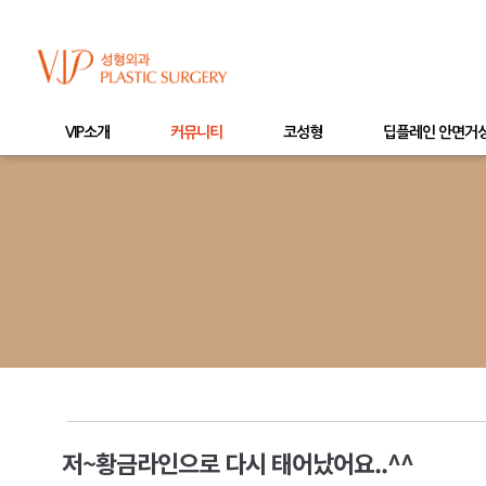
VIP소개
커뮤니티
코성형
딥플레인 안면거
저~황금라인으로 다시 태어났어요..^^