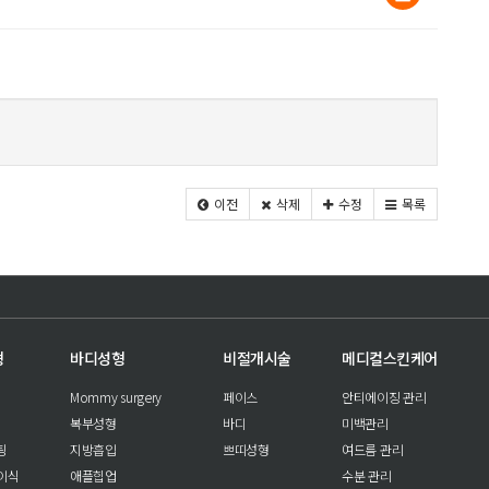
이전
삭제
수정
목록
형
바디성형
비절개시술
메디컬스킨케어
Mommy surgery
페이스
안티에이징 관리
복부성형
바디
미백관리
팅
지방흡입
쁘띠성형
여드름 관리
이식
애플힙업
수분 관리