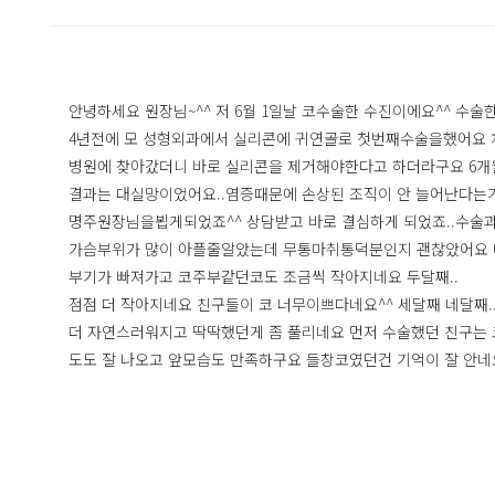
안녕하세요 원장님~^^ 저 6월 1일날 코수술한 수진이에요^^ 수
4년전에 모 성형외과에서 실리콘에 귀연골로 첫번째수술을했어요 
병원에 찾아갔더니 바로 실리콘을 제거해야한다고 하더라구요 6개월
결과는 대실망이었어요..염증때문에 손상된 조직이 안 늘어난다는
명주원장님을뵙게되었죠^^ 상담받고 바로 결심하게 되었죠..수술과
가슴부위가 많이 아플줄알았는데 무통마취통덕분인지 괜찮았어요 머리
부기가 빠져가고 코주부같던코도 조금씩 작아지네요 두달째..
점점 더 작아지네요 친구들이 코 너무이쁘다네요^^ 세달째 네달째.
더 자연스러워지고 딱딱했던게 좀 풀리네요 먼저 수술했던 친구는
도도 잘 나오고 앞모습도 만족하구요 들창코였던건 기억이 잘 안