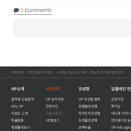
0
Comments
이용약관
개인정보처리방침
이메일 무단수집거부
책임의 한계와 법적고지
VIP소개
커뮤니티
코성형
딥플레인 
철학과 진료원칙
VIP 공지사항
VIP 코성형 철학
안면거상
Why VIP
전후사진
유형별코성형
목거상
의료진 소개
리얼수술후기
자가조직코성형
내시경 이마 
학술활동
VIP블로그
늑연골코성형
안티에이징 
병원둘러보기
코재수술
VIP Anti-agi