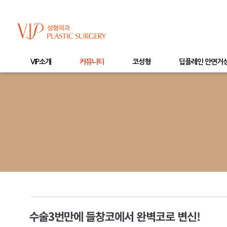
VIP소개
커뮤니티
코성형
딥플레인 안면거
수술3번만에 들창코에서 완벽코로 변신!