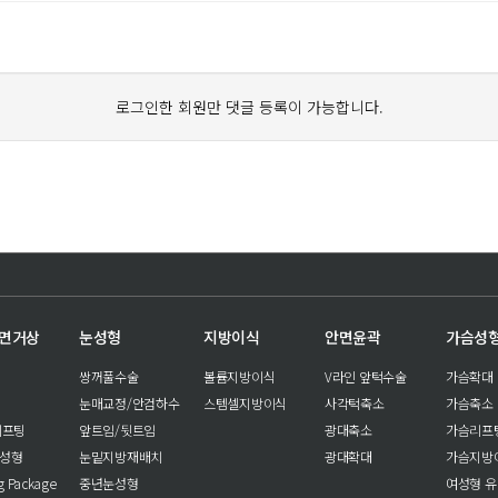
로그인한 회원만 댓글 등록이 가능합니다.
안면거상
눈성형
지방이식
안면윤곽
가슴성
쌍꺼풀수술
볼륨지방이식
V라인 앞턱수술
가슴확대
눈매교정/안검하수
스템셀지방이식
사각턱축소
가슴축소
리프팅
앞트임/뒷트임
광대축소
가슴리프
눈성형
눈밑지방재배치
광대확대
가슴지방
ng Package
중년눈성형
여성형 유