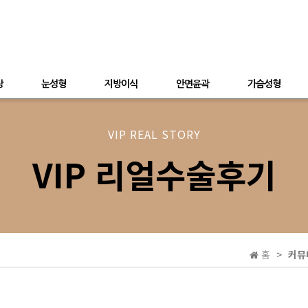
상
눈성형
지방이식
안면윤곽
가슴성형
VIP REAL STORY
VIP 리얼수술후기
홈
커뮤