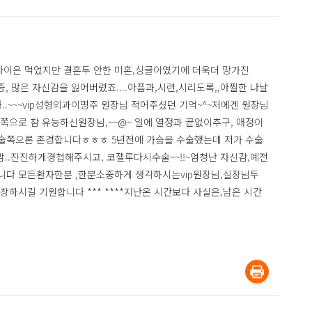
 나이은 먹었지만 결혼두 안한 미혼,싱글이였기에 더욱더 망가진
 많은 자신감을 잃어버렸죠....아픔과,시련,시리도록,,아찔한 나날
~~~vip성형외과이명주 원장님 적어주셨던 기억~^~저에겐 원장님
쪽으로 참 유능하신원장님,~~@~ 일에 열정과 끝없이추구, 애정이
수술쪽으론 존경합니다ㅎㅎㅎ 5년전에 가슴을 수술했는데 저가 수술
맘..진진하게경첩해주시고, 코젤루다시수술~~!!~엄청난 자신감,예전
니다 모든환자한분 ,한분소중하게 생각하시는vip원장님,실장님두
하시길 기원합니다 *** ****지난온 시간보다 사실은,남은 시간