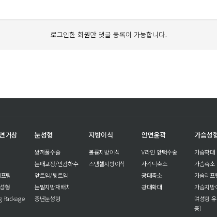
로그인한 회원만 댓글 등록이 가능합니다.
안면거상
눈성형
지방이식
안면윤곽
가슴성
쌍꺼풀수술
볼륨지방이식
V라인 앞턱수술
가슴확대
눈매교정/안검하수
스템셀지방이식
사각턱축소
가슴축소
리프팅
앞트임/뒷트임
광대축소
가슴리프
눈성형
눈밑지방재배치
광대확대
가슴지방
ng Package
중년눈성형
여성형 유
증)