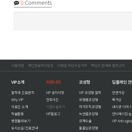
0
Comments
이용약관
개인정보처리방침
이메일 무단수집거부
책임의 한계와 법적고지
VIP소개
커뮤니티
코성형
딥플레인 
철학과 진료원칙
VIP 공지사항
VIP 코성형 철학
안면거상
Why VIP
전후사진
유형별코성형
목거상
의료진 소개
리얼수술후기
자가조직코성형
내시경 이마 
학술활동
VIP블로그
늑연골코성형
안티에이징 
병원둘러보기
코재수술
VIP Anti-agi
오시는길/진료안내
돌출입코성형