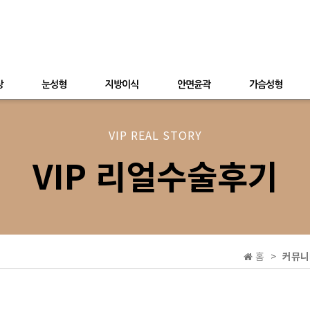
상
눈성형
지방이식
안면윤곽
가슴성형
VIP REAL STORY
VIP 리얼수술후기
홈
커뮤니