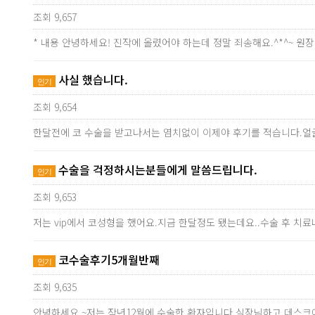
조회 9,657
* 내용 안녕하세요! 진작에 올렸어야 하는데 정말 죄송해요.^*^~ 
사실 했습니다.
인기
조회 9,654
한달전에 코 수술을 받고나서는 염치없이 이제야 후기를 적습니다.얼
수술을 걱정하시는분들에게 말씀드립니다.
인기
조회 9,653
저는 vip에서 코성형을 했어요.지금 한달정도 됐는데요..수술 후 치
코수술후기5개월반째
인기
조회 9,635
안녕하세요 ~저는 작년12월에 수술한 환자입니다.실장님하고 데스크에