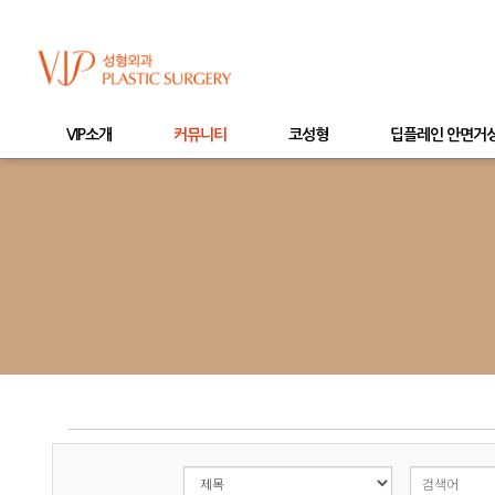
VIP소개
커뮤니티
코성형
딥플레인 안면거