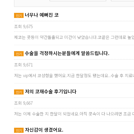
너무나 예뻐진 코
인기
조회 9,675
제코는 콧등이 약간돌출되고 미간이 낮았습니다.코끝은 그런데로 높았
수술을 걱정하시는분들에게 말씀드립니다.
인기
조회 9,671
저는 vip에서 코성형을 했어요.지금 한달정도 됐는데요..수술 후 치
저의 코재수술 후기입니다
인기
조회 9,667
저는 이제 수술한 지 한달이 되었네요.아직 콧속이 다 나으려면 조금
자신감이 생겼어요.
인기