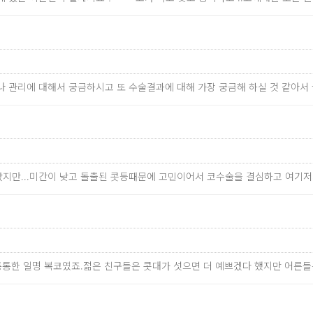
료나 관리에 대해서 궁금하시고 또 수술결과에 대해 가장 궁금해 하실 것 같아
지만...미간이 낮고 돌출된 콧등때문에 고민이어서 코수술을 결심하고 여기
 통통한 일명 복코였죠.젊은 친구들은 콧대가 섯으면 더 예쁘겠다 했지만 어