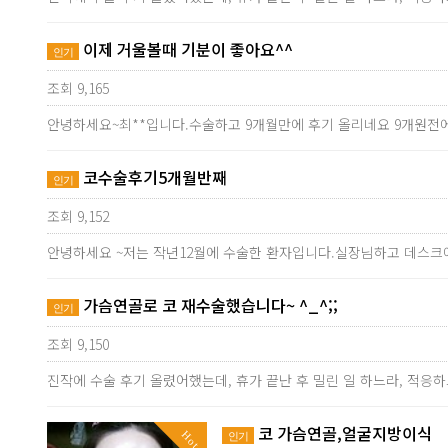
이제 거울볼때 기분이 좋아요^^
인기
조회 9,165
안녕하세요~최**입니다.수술하고 9개월만에 후기 올리네요 9개원전
코수술후기5개월반째
인기
조회 9,152
안녕하세요 ~저는 작년12월에 수술한 환자입니다.실장님하고 데스크에
가슴연골로 코 재수술했습니다~ ^_^;;
인기
조회 9,150
진작에 수술 후기 올렸어했는데, 휴가 끝난 후 밀린 일 하느라, 적응
코 가슴연골,얼굴지방이식
Hot
인기