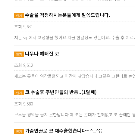
수술을 걱정하시는분들에게 말씀드립니다.
인기
조회 9,631
저는 vip에서 코성형을 했어요.지금 한달정도 됐는데요..수술 후 치
너무나 예뻐진 코
인기
조회 9,612
제코는 콧등이 약간돌출되고 미간이 낮았습니다.코끝은 그런데로 높았
코 수술후 주변인들의 반응..(1달째)
인기
조회 9,580
모두들 경악을 금치 못한답니다.제 코는 콧대가 전혀없고 코 끝에만
가슴연골로 코 재수술했습니다~ ^_^;;
인기