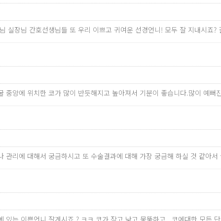
원장님 실장님 간호선생님들 또 우리 이쁘고 귀여운 선경언니! 모두 잘 지내시죠
굴 중앙에 위치한 코가 많이 반듯해지고 높아져서 기분이 좋습니다.많이 예뻐
료나 관리에 대해서 궁금하시고 또 수술결과에 대해 가장 궁금해 하실 것 같아
 있는 이쁜언니 잘계시죠 ? ㅋㅋ 코가 작고 낮고 뭉뚝하고 ..코에대한 모든