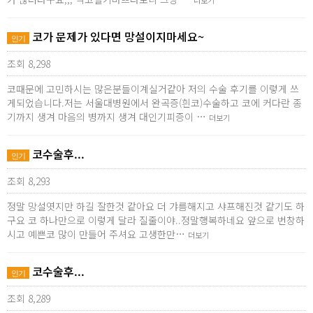
더보기
코가 문제가 있다면 망설이지마세요~
인기
조회 8,298
코때문에 고민하시는 많은분들이계실거같아 저의 수술 후기를 이렇게 쓰
게되었습니다.저는 서울대병원에서 완곡증(흰코)수술하고 코에 커다란 종
기까지 생겨 마음의 병까지 생겨 대인기피증이 …
더보기
코수술후...
인기
조회 8,293
정말 망설엿지만 하길 잘한것 같아요 더 갸름해지고 샤프해진것 같기도 하
구요 코 하나만으로 이렇게 달라 질줄이야..정말행복하네요 앞으로 번창하
시고 예쁜코 많이 만들어 주셔요 고생한만…
더보기
코수술후...
인기
조회 8,289