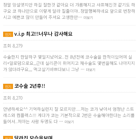
정말 망설엿지만 하길 잘한것 같아요 더 갸름해지고 샤프해진것 같기도 하
구요 코 하나만으로 이렇게 달라 질줄이야..정말행복하네요 앞으로 번창하
시고 예쁜코 많이 만들어 주셔요 고생한만…
더보기
v.i.p 최고!!너무나 감사해요
인기
조회 8,279
수술한지 한달하구 몇일지났어요..전 8년전에 코수술을 한적이있어여 실
리+알로덤으로요,,근데 실리콘이 휘어지고 재수술도 몇번을해도 나아지지
가 않더라구요,,, 먹고살기바쁘다보니 그냥 …
더보기
코수술 2년후!!
인기
조회 8,270
안녕하세요^^ 기억하실런지 잘 모르지만....저는 코가 낮아서 엄청난 스트
레스와 컴플렉스!!! 게다가 코는 기본적으로 2번은 수술해야한다는 소리를
들어서..저아는 사람 두명도 다 …
더보기
달라진 모습을보며..
인기