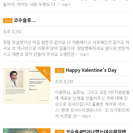
들어서..저아는 사람 두명도 다 …
더보기
코수술후...
인기
조회 8,350
정말 망설엿지만 하길 잘한것 같아요 더 갸름해지고 샤프해진것 같기도 하
구요 코 하나만으로 이렇게 달라 질줄이야..정말행복하네요 앞으로 번창하
시고 예쁜코 많이 만들어 주셔요 고생한만…
더보기
Happy Valentine's Day
Hot
인기
조회 8,343
이원장님, 실장님, 그리고 모든 VIP직원분들
께 새로운 인생을 만들어주신 것에 대해 진
심으로 감사드립니다.훌륭한 케어와 서비
스! 평생 감사드리겠습니다.- 조 싱가포르에
서 늑연골 코…
더보기
코수술4번이나했는데이제잘됐
인기