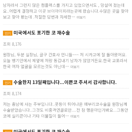
남자라서 그런지 많은 컴플렉스를 가지고 있었으면서도 , 망설여 졌는데
요..어렵게 결정하고 이곳 브이아이피라는곳에 왔습니다.수많은 곳을 찾아
보고 찾아 봤는데 .적절한 답변과 자세한…
더보기
미국에서도 포기한 코 재수술
인기
조회 8,176
원장님, 두분 실장님, 글구 간호사 언니들~~~ 저 시카고에 잘 돌아왔어요.
오늘 뱅기안에서 제옆에 저랑 동갑내기 남자가 않았거든요.한국 교포라서
한국 여자 얼굴을 모르는것도 아닌데…
더보기
수술한지 13일째입니다...이쁜코 주셔서 감사합니다.
인기
조회 8,174
저는 충남에 사는 주부입니다..콧등이 튀어나온 매부리코수술을 원장님께
수술받았습니다..그것도 비중격연골로만....전 참 행운아인가봐요...그동안
코에 실리콘이나 기타 이물질이 들어…
더보기
미국에서도 포기한 코 재수술