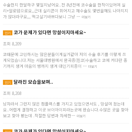
수술한지 한달하구 몇일지났어요..전 8년전에 코수술을 한적이있어여 실
리+알로덤으로요,,근데 실리콘이 휘어지고 재수술도 몇번을해도 나아지지
가 않더라구요,,, 먹고살기바쁘다보니 그냥 …
더보기
코가 문제가 있다면 망설이지마세요~
인기
조회 8,209
코때문에 고민하시는 많은분들이계실거같아 저의 수술 후기를 이렇게 쓰
게되었습니다.저는 서울대병원에서 완곡증(흰코)수술하고 코에 커다란 종
기까지 생겨 마음의 병까지 생겨 대인기피증이 …
더보기
달라진 모습을보며..
인기
조회 8,208
남자라서 그런지 많은 컴플렉스를 가지고 있었으면서도 , 망설여 졌는데
요..어렵게 결정하고 이곳 브이아이피라는곳에 왔습니다.수많은 곳을 찾아
보고 찾아 봤는데 .적절한 답변과 자세한…
더보기
코가 문제가 있다면 망설이지마세요~