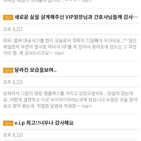
자세한 체험기 적어볼까 합니다...ㅋㅋㅋ…
더보기
새로운 삶을 살게해주신 VIP원장님과 간호사님들께 감사…
인기
조회 8,217
와우..벌써 대공사(?)를 한지 오늘로서 정확히 71일째가 되가네요..^^ 일단
제일먼저 우연히 웹서핑 하다가 VIP를 콕 집어서 찾아오게 만드신 그 무언
가의 힘..께 감사드리구요…
더보기
달라진 모습을보며..
인기
조회 8,213
남자라서 그런지 많은 컴플렉스를 가지고 있었으면서도 , 망설여 졌는데
요..어렵게 결정하고 이곳 브이아이피라는곳에 왔습니다.수많은 곳을 찾아
보고 찾아 봤는데 .적절한 답변과 자세한…
더보기
v.i.p 최고!!너무나 감사해요
인기
조회 8,210