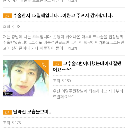
한국 여자 얼굴을 모르는것도 아닌데…
더보기
수술한지 13일째입니다...이쁜코 주셔서 감사합니다.
인기
조회 8,183
저는 충남에 사는 주부입니다..콧등이 튀어나온 매부리코수술을 원장님께
수술받았습니다..그것도 비중격연골로만....전 참 행운아인가봐요...그동안
코에 실리콘이나 기타 이물질이 들어…
더보기
코수술4번이나했는데이제잘됐
Hot
인기
어요~~^^
조회 8,180
우선 이명주원장님께 죄송하다고 사과부터
드릴께요^^*
달라진 모습을보며..
인기
조회 8,176