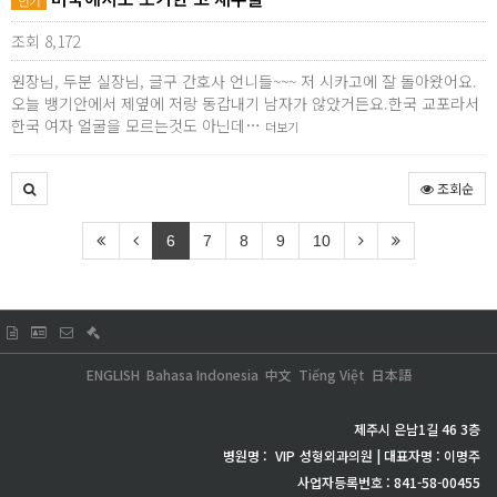
인기
조회 8,172
원장님, 두분 실장님, 글구 간호사 언니들~~~ 저 시카고에 잘 돌아왔어요.
오늘 뱅기안에서 제옆에 저랑 동갑내기 남자가 않았거든요.한국 교포라서
한국 여자 얼굴을 모르는것도 아닌데…
더보기
조회순
6
7
8
9
10
ENGLISH
Bahasa Indonesia
中文
Tiếng Việt
日本語
제주시 은남1길 46 3층
병원명 :
VIP
성형외과의원 | 대표자명 : 이명주
사업자등록번호 : 841-58-00455