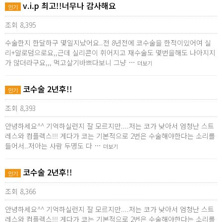
v.i.p 최고!!너무나 감사해요
인기
조회 8,395
수술한지 한달하구 몇일지났어요..전 8년전에 코수술을 한적이있어여 실
리+알로덤으로요,,근데 실리콘이 휘어지고 재수술도 몇번을해도 나아지지
가 않더라구요,,, 먹고살기바쁘다보니 그냥 …
더보기
코수술 2년후!!
인기
조회 8,393
안녕하세요^^ 기억하실런지 잘 모르지만....저는 코가 낮아서 엄청난 스트
레스와 컴플렉스!!! 게다가 코는 기본적으로 2번은 수술해야한다는 소리를
들어서..저아는 사람 두명도 다 …
더보기
코수술 2년후!!
인기
조회 8,366
안녕하세요^^ 기억하실런지 잘 모르지만....저는 코가 낮아서 엄청난 스트
레스와 컴플렉스!!! 게다가 코는 기본적으로 2번은 수술해야한다는 소리를