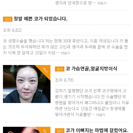
생각과 만곡증으로 밤…
더보기
정말 예쁜 코가 되었습니다.
인기
조회 8,822
코 성형수술을 했습니다.저는 현재 30대 후반이고, 미혼 여성입니다.귀 뚫
는 것조차 무서워하던 제가 많은 고민과 생각과 두려움 끝에 코 수술을 한
지 이제 한 달하고 15일이 지났…
더보기
코 가슴연골,얼굴지방이식
Hot
인기
조회 8,795
갑자기 멀쩡했던 코가 왼쪽 코구멍에서 고
름이 생기기 시작했습니다.전 수술했던 M
병원을 찾아가서 왜그러냐고 물었더니 치료
하면 낫는다고 15일간 매일같이 항생제를
맞아가면서 치료를받…
더보기
코가 이뻐지는 마법에 걸렸어요.
Hot
인기