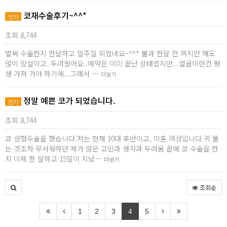
코재수술후기~^^*
인기
조회 8,744
벌써 수술한지 한달하고 일주일 되었네요~^^* 불과 한달 전 까지만 해도
많이 망설이고..두려웠어요..예약은 이미 끝난 상태였지만...얼굴이란건 평
생 가져 가야 하기에...그래서 …
더보기
정말 예쁜 코가 되었습니다.
인기
조회 8,744
코 성형수술을 했습니다.저는 현재 30대 후반이고, 미혼 여성입니다.귀 뚫
는 것조차 무서워하던 제가 많은 고민과 생각과 두려움 끝에 코 수술을 한
지 이제 한 달하고 15일이 지났…
더보기
조회순
1
2
3
4
5