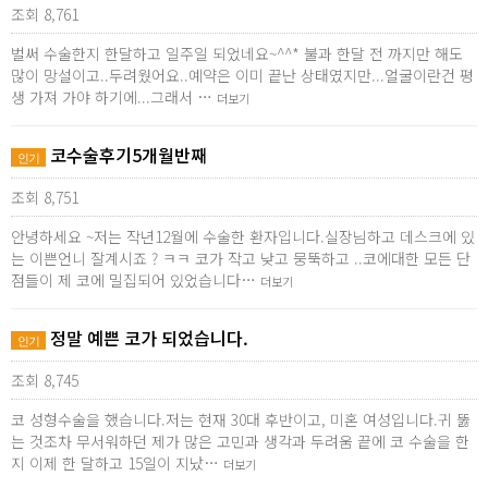
조회 8,761
벌써 수술한지 한달하고 일주일 되었네요~^^* 불과 한달 전 까지만 해도
많이 망설이고..두려웠어요..예약은 이미 끝난 상태였지만...얼굴이란건 평
생 가져 가야 하기에...그래서 …
더보기
코수술후기5개월반째
인기
조회 8,751
안녕하세요 ~저는 작년12월에 수술한 환자입니다.실장님하고 데스크에 있
는 이쁜언니 잘계시죠 ? ㅋㅋ 코가 작고 낮고 뭉뚝하고 ..코에대한 모든 단
점들이 제 코에 밀집되어 있었습니다…
더보기
정말 예쁜 코가 되었습니다.
인기
조회 8,745
코 성형수술을 했습니다.저는 현재 30대 후반이고, 미혼 여성입니다.귀 뚫
는 것조차 무서워하던 제가 많은 고민과 생각과 두려움 끝에 코 수술을 한
지 이제 한 달하고 15일이 지났…
더보기