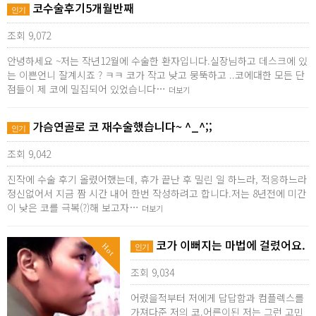
코수술후기5개월반째
인기
조회 9,072
안녕하세요 ~저는 작년12월에 수술한 환자입니다.실장님하고 데스크에 있
는 이쁜언니 잘계시죠 ? ㅋㅋ 코가 작고 낮고 뭉뚝하고 ..코에대한 모든 단
점들이 제 코에 밀집되어 있었습니다…
더보기
가슴연골로 코 재수술했습니다~ ^_^;;
인기
조회 9,042
진작에 수술 후기 올렸어했는데, 휴가 끝난 후 밀린 일 하느라, 적응하느라
정신없어서 지금 짬 시간 내어 한번 작성하려고 합니다.저는 8년전에 미간
이 낮은 코를 극복(?)해 보고자…
더보기
코가 이뻐지는 마법에 걸렸어요.
Hot
인기
조회 9,034
어렸을적부터 저에게 답답함과 컴플렉스를
가져다준 저의 코.어른이된 저는 그런 고민