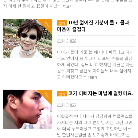
지 이제 한 달하고 15일이 지났…
더보기
10년 젊어진 기분이 들고 몸과
Hot
인기
마음이 즐겁다
조회 8,828
나이가 들어 거울 볼 때 마다 짜증나고 자신
감도 없어서 용기 내어 리프팅 수술을 결심
하게 되었다. 겁도 나고 했지만 지금은 자신
감도 되찾고 남편도 아이들도 너무 젊어지
고 예뻐졌다고…
더보기
코가 이뻐지는 마법에 걸렸어요.
Hot
인기
조회 8,822
어렸을적부터 저에게 답답함과 컴플렉스를
가져다준 저의 코.어른이된 저는 그런 고민
이 더욱 두드러졌고 그렇게 고민하던 어느
날 한번사는얼굴 좀 보기좋게 바꿔보자는