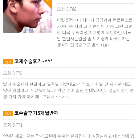
조회 8,788
어렸을적부터 저에게 답답함과 컴플렉스를
가져다준 저의 코.어른이된 저는 그런 고민
이 더욱 두드러졌고 그렇게 고민하던 어느
날 한번사는얼굴 좀 보기좋게 바꿔보자는
생각과 만곡증으로 밤…
더보기
코재수술후기~^^*
인기
조회 8,778
벌써 수술한지 한달하고 일주일 되었네요~^^* 불과 한달 전 까지만 해도
많이 망설이고..두려웠어요..예약은 이미 끝난 상태였지만...얼굴이란건 평
생 가져 가야 하기에...그래서 …
더보기
코수술후기5개월반째
인기
조회 8,771
안녕하세요 ~저는 작년12월에 수술한 환자입니다.실장님하고 데스크에 있