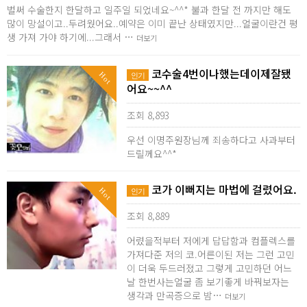
벌써 수술한지 한달하고 일주일 되었네요~^^* 불과 한달 전 까지만 해도
많이 망설이고..두려웠어요..예약은 이미 끝난 상태였지만...얼굴이란건 평
생 가져 가야 하기에...그래서 …
더보기
코수술4번이나했는데이제잘됐
Hot
인기
어요~~^^
조회 8,893
우선 이명주원장님께 죄송하다고 사과부터
드릴께요^^*
코가 이뻐지는 마법에 걸렸어요.
Hot
인기
조회 8,889
어렸을적부터 저에게 답답함과 컴플렉스를
가져다준 저의 코.어른이된 저는 그런 고민
이 더욱 두드러졌고 그렇게 고민하던 어느
날 한번사는얼굴 좀 보기좋게 바꿔보자는
생각과 만곡증으로 밤…
더보기