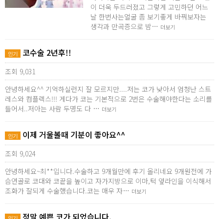
이 더욱 두드러졌고 그렇게 고민하던 어느
날 한번사는얼굴 좀 보기좋게 바꿔보자는
생각과 만곡증으로 밤…
더보기
코수술 2년후!!
인기
조회 9,031
안녕하세요^^ 기억하실런지 잘 모르지만....저는 코가 낮아서 엄청난 스트
레스와 컴플렉스!!! 게다가 코는 기본적으로 2번은 수술해야한다는 소리를
들어서..저아는 사람 두명도 다 …
더보기
이제 거울볼때 기분이 좋아요^^
인기
조회 9,024
안녕하세요~최**입니다.수술하고 9개월만에 후기 올리네요 9개원전에 가
슴연골로 코대와 코끝을 높이고 자가지방으로 이마,턱 옆라인을 이식해서
조화가 잘되게 수술했습니다.코는 매우 자…
더보기
정말 예쁜 코가 되었습니다.
인기