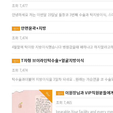
조회 7,477
안녕하세요 저는 이번달 19일날 들창코 3번째 수술과 턱지방이식,
안면윤곽+지방
인기
조회 7,474
4월말에 턱이랑 지방이식했습니다 병원갔을때 왜하냐고 하지말라고
T자형 브이라인턱수술+얼굴지방이식
인기
조회 7,474
턱수술과더불어 지방이식을 3일차 되네요 ..원래는 가슴연골 코 수술
이원장님과 VIP직원분들에게
Hot
인기
조회 7,465
bearable.Your facility and every me