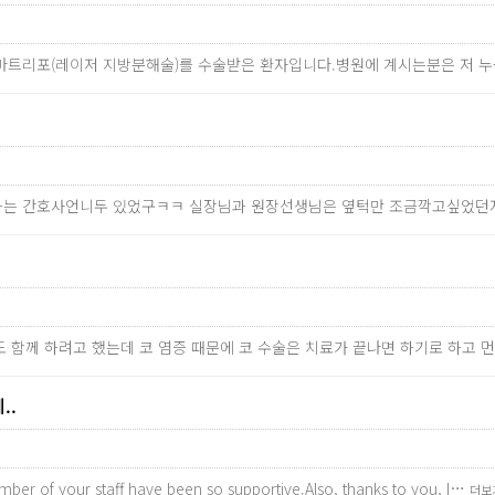
 스마트리포(레이저 지방분해술)를 수술받은 환자입니다.병원에 계시는분은 저
하는 간호사언니두 있었구ㅋㅋ 실장님과 원장선생님은 옆턱만 조금깍고싶었던
도 함께 하려고 했는데 코 염증 때문에 코 수술은 치료가 끝나면 하기로 하고 
..
mber of your staff have been so supportive.Also, thanks to you, I…
더보