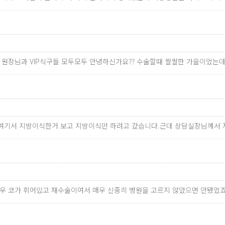
주 원장님과 VIP식구들 모두모두 안녕하신가요?? 수술할때 쌀쌀한 가을이었는
가 여기서 지방이식한거 보고 지방이식만 하려고 갔습니다.근데 상담실장님께서
경우 코가 휘어있고 재수술이여서 매우 신중히 병원을 고르지 않았으면 안됐었