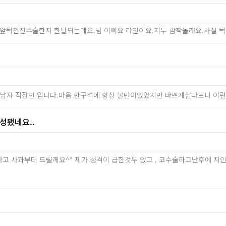
 앞턱전진수술한지 한달되는데요.넘 이뻐요 라인이요.저두 깜짝놀래요.사실 
의 남자 직장인 입니다.마음 한구석에 항상 불만이있었지만 바쁘게살다보니 이
됐네요..
송하다고 사과부터 드릴께요^^ 제가 성격이 급한것두 있고 , 코수술하고난후에