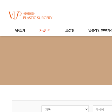
VIP소개
커뮤니티
코성형
딥플레인 안면거