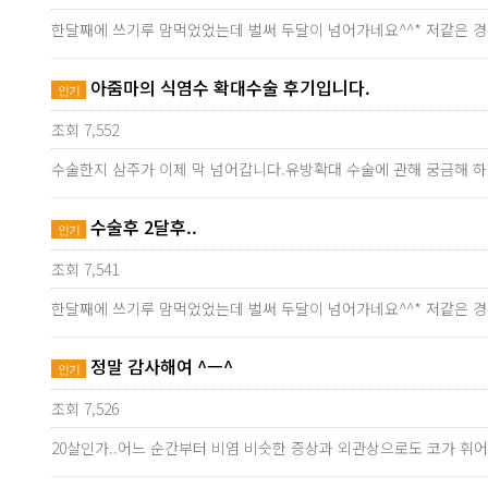
한달째에 쓰기루 맘먹었었는데 벌써 두달이 넘어가네요^^* 저같은 
아줌마의 식염수 확대수술 후기입니다.
인기
조회 7,552
수술한지 삼주가 이제 막 넘어갑니다.유방확대 수술에 관해 궁금해 
수술후 2달후..
인기
조회 7,541
한달째에 쓰기루 맘먹었었는데 벌써 두달이 넘어가네요^^* 저같은 
정말 감사해여 ^ㅡ^
인기
조회 7,526
20살인가..어느 순간부터 비염 비슷한 증상과 외관상으로도 코가 휘어