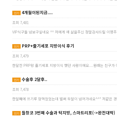
4개월이된지금....
인기
조회 7,481
VIP식구들 넘보구싶네요 ^^ 저에게 새 삶을주신 정말감사드릴 이명
PRP+줄기세포 지방이식 후기
인기
조회 7,479
한달전 PRP랑 줄기세포 지방이식 했던 사람이에요....원래는 친구
수술후 2달후..
인기
조회 7,478
한달째에 쓰기루 맘먹었었는데 벌써 두달이 넘어가네요^^* 저같은 
들창코 3번째 수술과 턱지방, 스마트리포(->완전대박)
인기