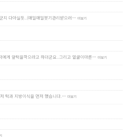
 누군지 다아실듯..(매일매일붓기관리받으러…
더보기
저에게 앞턱을깍으라고 하더군요..그리고 얼굴이마른…
더보기
먼저 턱과 지방이식을 먼저 했습니다.…
더보기
기