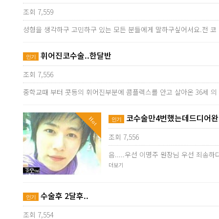
조회 7,559
성형을 생각하구 고민하구 있는 모든 분들에게 말하구싶어서요.전 코
휘어진코수술..한달반
인기
조회 7,556
중학교때 부터 콧등의 휘어진부분에 콤플렉스를 안고 살아온 36세 
코수술만4번했는데드디어완성
Hot
인기
조회 7,556
음.....우선 이명주 원장님 우선 죄
더보기
수술후 2달후..
인기
조회 7,554