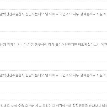
 앞턱전진수술한지 한달되는데요.넘 이뻐요 라인이요.저두 깜짝놀래요.사실 
의 남자 직장인 입니다.마음 한구석에 항상 불만이있었지만 바쁘게살다보니 이
 앞턱전진수술한지 한달되는데요.넘 이뻐요 라인이요.저두 깜짝놀래요.사실 
올리네요 사실 수술 후부터 계속 올려야지 생각했는데 직장생활을 하다보니 바