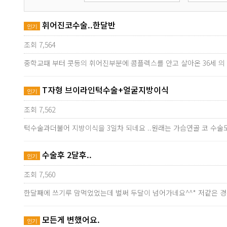
휘어진코수술..한달반
인기
조회 7,564
중학교때 부터 콧등의 휘어진부분에 콤플렉스를 안고 살아온 36세 
T자형 브이라인턱수술+얼굴지방이식
인기
조회 7,562
턱수술과더불어 지방이식을 3일차 되네요 ..원래는 가슴연골 코 수술
수술후 2달후..
인기
조회 7,560
한달째에 쓰기루 맘먹었었는데 벌써 두달이 넘어가네요^^* 저같은 
모든게 변했어요.
인기