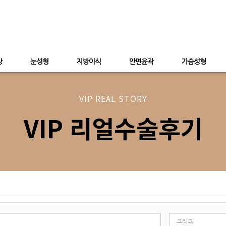
상
눈성형
지방이식
안면윤곽
가슴성형
VIP REAL STORY
VIP 리얼수술후기