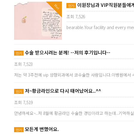
이원장님과 VIP직원분들에게
Hot
인기
조회 7,526
bearable.Your facility and every me
수술 받으시려는 분께! --저의 후기입니다--
인기
조회 7,523
저는 약 3주전에 vip 성형외과에서 코수술한 사람입니다.이병원에
저~황금라인으로 다시 태어났어요..^^
인기
조회 7,519
안녕하세요~..저 8월에 황금라인 수술한 경민이라고 하는데..기억하실
모든게 변했어요.
인기