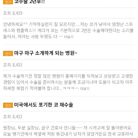
코수술 2년후!!
인기
조회 8,439
안녕하세요^^ 기억하실런지 잘 모르지만....저는 코가 낮아서 엄청난 스트
레스와 컴플렉스!!! 게다가 코는 기본적으로 2번은 수술해야한다는 소리를
들어서..저아는 사람 두명도 다 …
더보기
마구 마구 소개하게 되는 병원~
인기
조회 8,433
제가 수술하기전 정말 많은 병원의 홈페이지를 뒤져보고 상담받고 고생한
경험이 있어서 수술을 준비하시는 분들께 조금이나마 도움이 되고자 아주
자세한 체험기 적어볼까 합니다...ㅋㅋㅋ…
더보기
미국에서도 포기한 코 재수술
인기
조회 8,433
원장님, 두분 실장님, 글구 간호사 언니들~~~ 저 시카고에 잘 돌아왔어요.
오늘 뱅기안에서 제옆에 저랑 동갑내기 남자가 않았거든요.한국 교포라서