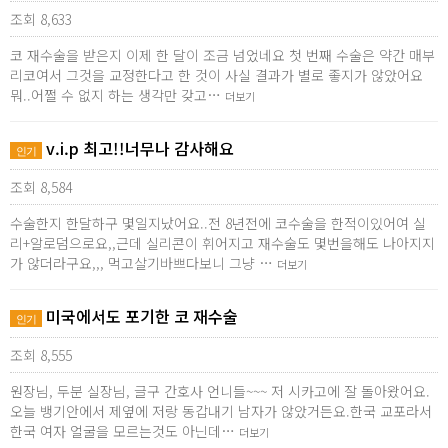
조회 8,633
코 재수술을 받은지 이제 한 달이 조금 넘었네요 첫 번째 수술은 약간 매부
리코여서 그것을 교정한다고 한 것이 사실 결과가 별로 좋지가 않았어요
뭐..어쩔 수 없지 하는 생각만 갖고…
더보기
v.i.p 최고!!너무나 감사해요
인기
조회 8,584
수술한지 한달하구 몇일지났어요..전 8년전에 코수술을 한적이있어여 실
리+알로덤으로요,,근데 실리콘이 휘어지고 재수술도 몇번을해도 나아지지
가 않더라구요,,, 먹고살기바쁘다보니 그냥 …
더보기
미국에서도 포기한 코 재수술
인기
조회 8,555
원장님, 두분 실장님, 글구 간호사 언니들~~~ 저 시카고에 잘 돌아왔어요.
오늘 뱅기안에서 제옆에 저랑 동갑내기 남자가 않았거든요.한국 교포라서
한국 여자 얼굴을 모르는것도 아닌데…
더보기