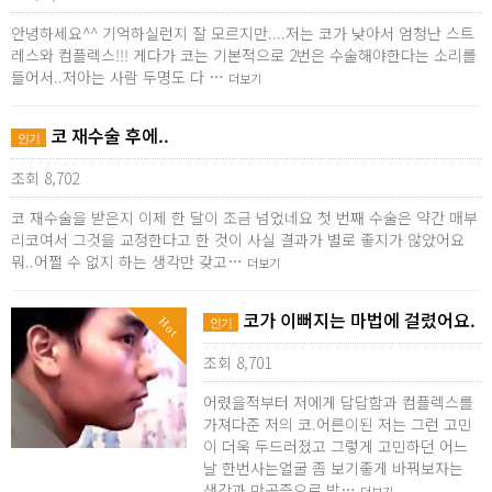
안녕하세요^^ 기억하실런지 잘 모르지만....저는 코가 낮아서 엄청난 스트
레스와 컴플렉스!!! 게다가 코는 기본적으로 2번은 수술해야한다는 소리를
들어서..저아는 사람 두명도 다 …
더보기
코 재수술 후에..
인기
조회 8,702
코 재수술을 받은지 이제 한 달이 조금 넘었네요 첫 번째 수술은 약간 매부
리코여서 그것을 교정한다고 한 것이 사실 결과가 별로 좋지가 않았어요
뭐..어쩔 수 없지 하는 생각만 갖고…
더보기
코가 이뻐지는 마법에 걸렸어요.
Hot
인기
조회 8,701
어렸을적부터 저에게 답답함과 컴플렉스를
가져다준 저의 코.어른이된 저는 그런 고민
이 더욱 두드러졌고 그렇게 고민하던 어느
날 한번사는얼굴 좀 보기좋게 바꿔보자는
생각과 만곡증으로 밤…
더보기