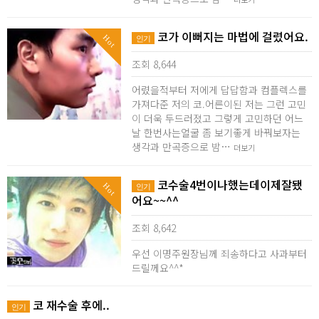
코가 이뻐지는 마법에 걸렸어요.
Hot
인기
조회 8,644
어렸을적부터 저에게 답답함과 컴플렉스를
가져다준 저의 코.어른이된 저는 그런 고민
이 더욱 두드러졌고 그렇게 고민하던 어느
날 한번사는얼굴 좀 보기좋게 바꿔보자는
생각과 만곡증으로 밤…
더보기
코수술4번이나했는데이제잘됐
Hot
인기
어요~~^^
조회 8,642
우선 이명주원장님께 죄송하다고 사과부터
드릴께요^^*
코 재수술 후에..
인기