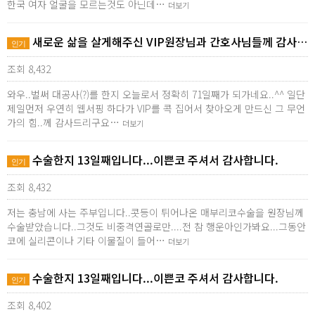
한국 여자 얼굴을 모르는것도 아닌데…
더보기
새로운 삶을 살게해주신 VIP원장님과 간호사님들께 감사…
인기
조회 8,432
와우..벌써 대공사(?)를 한지 오늘로서 정확히 71일째가 되가네요..^^ 일단
제일먼저 우연히 웹서핑 하다가 VIP를 콕 집어서 찾아오게 만드신 그 무언
가의 힘..께 감사드리구요…
더보기
수술한지 13일째입니다...이쁜코 주셔서 감사합니다.
인기
조회 8,432
저는 충남에 사는 주부입니다..콧등이 튀어나온 매부리코수술을 원장님께
수술받았습니다..그것도 비중격연골로만....전 참 행운아인가봐요...그동안
코에 실리콘이나 기타 이물질이 들어…
더보기
수술한지 13일째입니다...이쁜코 주셔서 감사합니다.
인기
조회 8,402