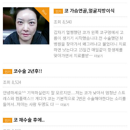
코 가슴연골,얼굴지방이식
Hot
인기
조회 8,540
갑자기 멀쩡했던 코가 왼쪽 코구멍에서 고
름이 생기기 시작했습니다.전 수술했던 M
병원을 찾아가서 왜그러냐고 물었더니 치료
하면 낫는다고 15일간 매일같이 항생제를
맞아가면서 치료를받…
더보기
코수술 2년후!!
인기
조회 8,524
안녕하세요^^ 기억하실런지 잘 모르지만....저는 코가 낮아서 엄청난 스트
레스와 컴플렉스!!! 게다가 코는 기본적으로 2번은 수술해야한다는 소리를
들어서..저아는 사람 두명도 다 …
더보기
코 재수술 후에..
인기