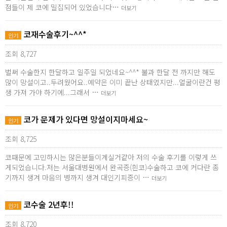
점들이 제 코에 밀집되어 있었습니다…
더보기
코재수술후기~^^*
인기
조회 8,727
벌써 수술한지 한달하고 일주일 되었네요~^^* 불과 한달 전 까지만 해도
많이 망설이고..두려웠어요..예약은 이미 끝난 상태였지만...얼굴이란건 평
생 가져 가야 하기에...그래서 …
더보기
코가 문제가 있다면 망설이지마세요~
인기
조회 8,725
코때문에 고민하시는 많은분들이계실거같아 저의 수술 후기를 이렇게 쓰
게되었습니다.저는 서울대병원에서 완곡증(흰코)수술하고 코에 커다란 종
기까지 생겨 마음의 병까지 생겨 대인기피증이 …
더보기
코수술 2년후!!
인기
조회 8,720