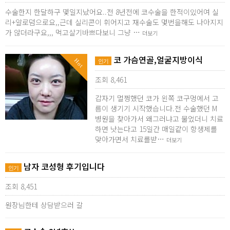
수술한지 한달하구 몇일지났어요..전 8년전에 코수술을 한적이있어여 실
리+알로덤으로요,,근데 실리콘이 휘어지고 재수술도 몇번을해도 나아지지
가 않더라구요,,, 먹고살기바쁘다보니 그냥 …
더보기
코 가슴연골,얼굴지방이식
Hot
인기
조회 8,461
갑자기 멀쩡했던 코가 왼쪽 코구멍에서 고
름이 생기기 시작했습니다.전 수술했던 M
병원을 찾아가서 왜그러냐고 물었더니 치료
하면 낫는다고 15일간 매일같이 항생제를
맞아가면서 치료를받…
더보기
남자 코성형 후기입니다
인기
조회 8,451
원장님한테 상담받으러 갈