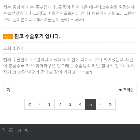
저는 충남에 사는 주부입니다..콧등이 튀어나온 매부리코수술을 원장님께
수술받았습니다..그것도 비중격연골로만....전 참 행운아인가봐요...그동안
코에 실리콘이나 기타 이물질이 들어…
더보기
휜코 수술후기 입니다.
인기
조회 8,398
벌써 수술한지 2주일이나 지났네요 예전에 다쳐서 코가 휘어졌는데 시간
이 흐를수록 자꾸 휘더라구요 안그래도 수술생각 하던 찰나에 친구녀석이
자기 코 상담 받으러 간다고 같이 가자고 …
더보기
조회순
1
2
3
4
5