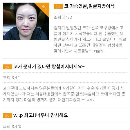
코 가슴연골,얼굴지방이식
Hot
인기
조회 8,472
갑자기 멀쩡했던 코가 왼쪽 코구멍에서 고
름이 생기기 시작했습니다.전 수술했던 M
병원을 찾아가서 왜그러냐고 물었더니 치료
하면 낫는다고 15일간 매일같이 항생제를
맞아가면서 치료를받…
더보기
코가 문제가 있다면 망설이지마세요~
인기
조회 8,471
코때문에 고민하시는 많은분들이계실거같아 저의 수술 후기를 이렇게 쓰
게되었습니다.저는 서울대병원에서 완곡증(흰코)수술하고 코에 커다란 종
기까지 생겨 마음의 병까지 생겨 대인기피증이 …
더보기
v.i.p 최고!!너무나 감사해요
인기
조회 8,470