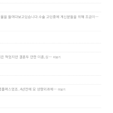
번씩 거울을 들여다보고있습니다.수술 고민중에 계신분들을 위해 조금이…
나이은 먹었지만 결혼두 안한 미혼,싱…
더보기
 콤플렉스였죠..4년전에 모 성형외과에…
더보기