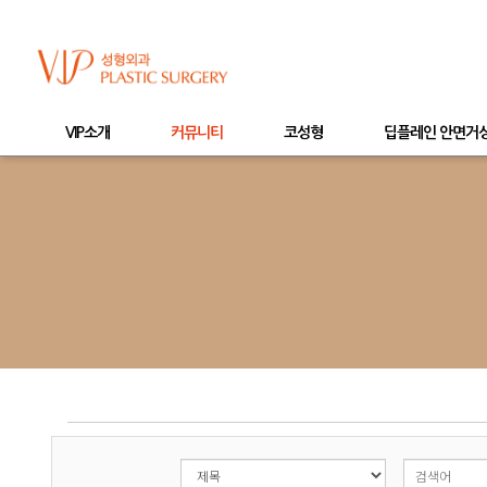
VIP소개
커뮤니티
코성형
딥플레인 안면거