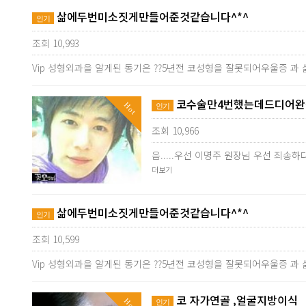
삶에두번미소짓게만들어준것같습니다^*^
인기
조회 10,993
Vip 성형외과을 알게된 동기은 ??5년전 코성형을 잘못되어우울증 과
코수술만4번했는데드디어완성
Hot
인기
조회 10,966
음.....우선 이명주 원장님 우선 죄
더보기
삶에두번미소짓게만들어준것같습니다^*^
인기
조회 10,599
Vip 성형외과을 알게된 동기은 ??5년전 코성형을 잘못되어우울증 과
코 자가연골 ,얼굴지방이식
Hot
인기