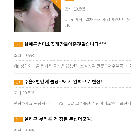
조회 10,595
after 아직 6일차 붓기가 남아있지
더보기
삶에두번미소짓게만들어준것같습니다^*^
인기
조회 10,553
Vip 성형외과을 알게된 동기은 ??5년전 코성형을 잘못되어우울증 과
수술3번만에 들창코에서 완벽코로 변신!
인기
조회 10,518
안녕하세요 원장님~^^ 저 6월 1일날 코수술한 수진이에요^^ 수술
실리콘-부작용 거 정말 무섭더군여!
인기
조회 10,498