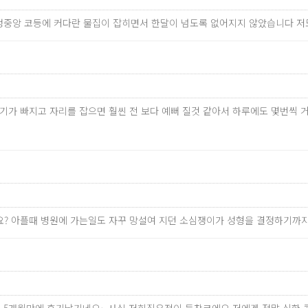
고 정중앙 코등에 커다란 물집이 잡히면서 한달이 넘도록 없어지지 않았습니다 
만 붓기가 빠지고 자리를 잡으면 훨씬 전 보다 예뻐 질것 같아서 하루에도 몇
걸릴까요? 아플때 병원에 가는일도 자꾸 망설여 지던 소심쟁이가 성형을 결정하