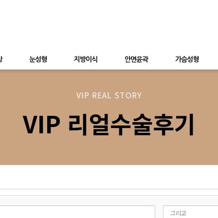
상
눈성형
지방이식
안면윤곽
가슴성형
VIP REAL STORY
VIP 리얼수술후기