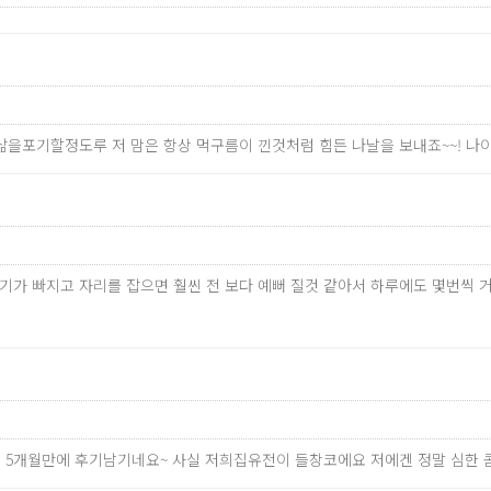
 삶을포기할정도루 저 맘은 항상 먹구름이 낀것처럼 힘든 나날을 보내죠~~! 
만 붓기가 빠지고 자리를 잡으면 훨씬 전 보다 예뻐 질것 같아서 하루에도 몇
한지 5개월만에 후기남기네요~ 사실 저희집유전이 들창코에요 저에겐 정말 심한