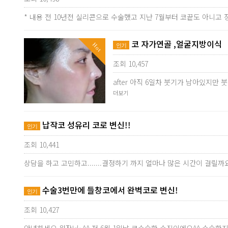
* 내용 전 10년전 실리콘으로 수술했고 지난 7월부터 코끝도 아니
코 자가연골 ,얼굴지방이식
Hot
인기
조회 10,457
after 아직 6일차 붓기가 남아있지
더보기
납작코 성유리 코로 변신!!
인기
조회 10,441
상담을 하고 고민하고.......결정하기 까지 얼마나 많은 시간이 
수술3번만에 들창코에서 완벽코로 변신!
인기
조회 10,427