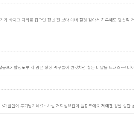
만 붓기가 빠지고 자리를 잡으면 훨씬 전 보다 예뻐 질것 같아서 하루에도 몇
 삶을포기할정도루 저 맘은 항상 먹구름이 낀것처럼 힘든 나날을 보내죠~~! 
한지 5개월만에 후기남기네요~ 사실 저희집유전이 들창코에요 저에겐 정말 심한