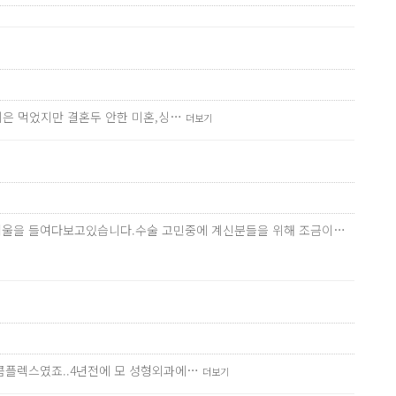
나이은 먹었지만 결혼두 안한 미혼,싱…
더보기
번씩 거울을 들여다보고있습니다.수술 고민중에 계신분들을 위해 조금이…
 콤플렉스였죠..4년전에 모 성형외과에…
더보기