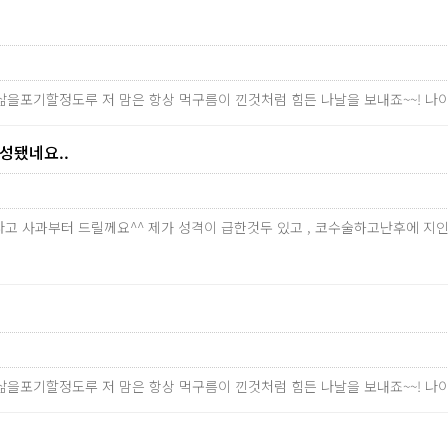
 삶을포기할정도루 저 맘은 항상 먹구름이 낀것처럼 힘든 나날을 보내죠~~! 
됐네요..
송하다고 사과부터 드릴께요^^ 제가 성격이 급한것두 있고 , 코수술하고난후에
 삶을포기할정도루 저 맘은 항상 먹구름이 낀것처럼 힘든 나날을 보내죠~~! 