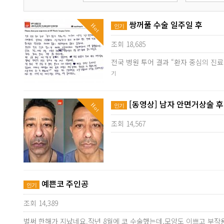
쌍꺼풀 수술 일주일 후
Hot
인기
조회 18,685
전국 병원 투어 결과 “환자 중심의 진
기
[동영상] 남자 안면거상술 
Hot
인기
조회 14,567
예쁜코 주인공
인기
조회 14,389
벌써 한해가 지났네요.작년 8월에 코 수술했는데,모양도 이쁘고 부작