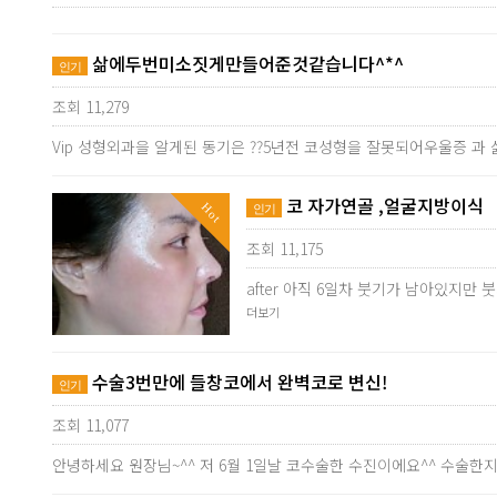
삶에두번미소짓게만들어준것같습니다^*^
인기
조회 11,279
Vip 성형외과을 알게된 동기은 ??5년전 코성형을 잘못되어우울증 과
코 자가연골 ,얼굴지방이식
Hot
인기
조회 11,175
after 아직 6일차 붓기가 남아있지
더보기
수술3번만에 들창코에서 완벽코로 변신!
인기
조회 11,077
안녕하세요 원장님~^^ 저 6월 1일날 코수술한 수진이에요^^ 수술