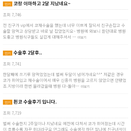
코랑 이마하고 2달 지났네요~
인기
조회 7,746
전 친구가 vip에서 코재수술을 했는데 너무 이쁘게 잘되서 친구손잡고 수
술할 맘먹고 상담받고 바로 날 잡았었지요~ 병원에 와보니 듣던대로 병원
도좋고 병원식구들도 살갑게 대해주셔서 …
더보기
수술후 2달후..
인기
조회 7,741
한달째에 쓰기루 맘먹었었는데 벌써 두달이 넘어가네요^^* 저같은 경우
코가 휘어있고 재수술이여서 매우 신중히 병원을 고르지 않았으면 안됐었
죠.지방이라 한번 올라갔을때 병원 다~돌아…
더보기
휜코 수술후기 입니다.
인기
조회 7,719
벌써 수술한지 2주일이나 지났네요 예전에 다쳐서 코가 휘어졌는데 시간
이 흐를수록 자꾸 휘더라구요 안그래도 수술생각 하던 찰나에 친구녀석이