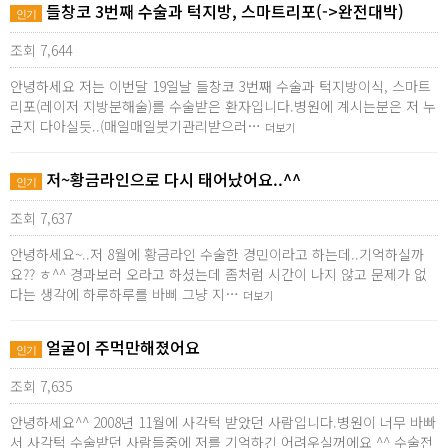
들창코 3번째 수술과 턱지방, 스마트리포(->완전대박)
인기
조회 7,644
안녕하세요 저는 이번달 19일날 들창코 3번째 수술과 턱지방이식, 스마트
리포(레이저 지방분해술)를 수술받은 환자입니다.병원에 계시는분은 저 누
군지 다아실듯..(매일매일붓기관리받으러…
더보기
저~황금라인으로 다시 태어났어요..^^
인기
조회 7,637
안녕하세요~..저 8월에 황금라인 수술한 경민이라고 하는데..기억하실까
요?? ㅎ^^ 경과보러 오라고 하셨는데 좀처럼 시간이 나지 않고 문제가 없
다는 생각에 하루하루를 바삐 그냥 지…
더보기
얼굴이 주먹만해졌어요
인기
조회 7,635
안녕하세요^^ 2008년 11월에 사각턱 받았던 사람입니다.병원이 너무 바빠
서 사각턱 수술받던 사람들중에 저를 기억하긴 어려우실꺼에요 ^^ 수술전