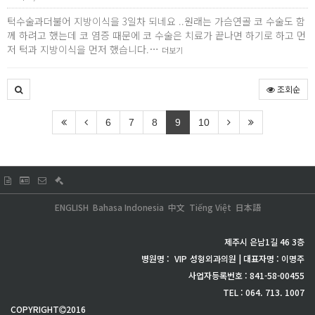
턱수술과더불어 지방이식을 3일차 되네요 ..원래는 가슴연골 코 수술도 함
께 하려고 했는데 코 염증 때문에 코 수술은 치료가 끝나면 하기로 하고 먼
저 턱과 지방이식을 먼저 했습니다.…
더보기
조회순
6
7
8
9
10
ENGLISH
Bahasa Indonesia
中文
Tiếng Việt
日本語
제주시 은남1길 46 3층
병원명 :
VIP
성형외과의원 | 대표자명 : 이명주
사업자등록번호 : 841-58-00455
TEL : 064. 713. 1007
COPYRIGHT
2016