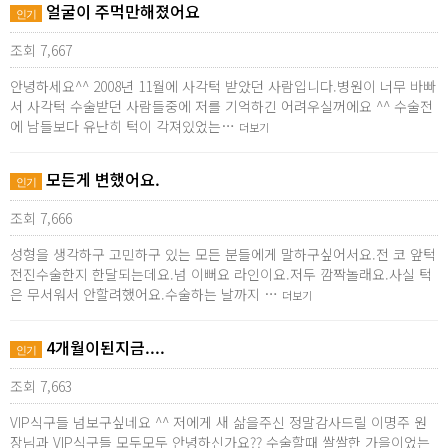
얼굴이 주먹만해졌어요
인기
조회 7,667
안녕하세요^^ 2008년 11월에 사각턱 받았던 사람입니다.병원이 너무 바빠
서 사각턱 수술받던 사람들중에 저를 기억하긴 어려우실꺼에요 ^^ 수술전
에 남들보다 유난히 턱이 각져있었는…
더보기
모든게 변했어요.
인기
조회 7,666
성형을 생각하구 고민하구 있는 모든 분들에게 말하구싶어서요.전 코 앞턱
전진수술한지 한달되는데요.넘 이뻐요 라인이요.저두 깜짝놀래요.사실 턱
은 무서워서 안할려했어요.수술하는 날까지 …
더보기
4개월이된지금....
인기
조회 7,663
VIP식구들 넘보구싶네요 ^^ 저에게 새 삶을주신 정말감사드릴 이명주 원
장님과 VIP식구들 모두모두 안녕하신가요?? 수술할때 쌀쌀한 가을이었는