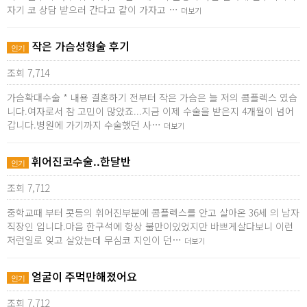
자기 코 상담 받으러 간다고 같이 가자고 …
더보기
작은 가슴성형술 후기
인기
조회 7,714
가슴확대수술 * 내용 결혼하기 전부터 작은 가슴은 늘 저의 콤플렉스 였습
니다.여자로서 참 고민이 많았죠...지금 이제 수술을 받은지 4개월이 넘어
갑니다.병원에 가기까지 수술했던 사…
더보기
휘어진코수술..한달반
인기
조회 7,712
중학교때 부터 콧등의 휘어진부분에 콤플렉스를 안고 살아온 36세 의 남자
직장인 입니다.마음 한구석에 항상 불만이있었지만 바쁘게살다보니 이런
저런일로 잊고 살았는데 무심코 지인이 던…
더보기
얼굴이 주먹만해졌어요
인기
조회 7,712