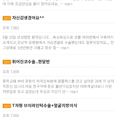
데 이제 조금만있음 봄이 찾아오네요..…
더보기
자신감생겼어요^^
인기
조회 7,662
6월 10일 코성형한 환자입니다....욕심욕심으로 코를 여러번해서 구축까지
오게되고,강남역 모병원에서 가슴연골로 수술했는데도 잘못되었어요,,, 전
그상태로 1년반동안 괴롭고 항상 힘…
더보기
휘어진코수술..한달반
인기
조회 7,659
중학교때 부터 콧등의 휘어진부분에 콤플렉스를 안고 살아온 36세 의 남자
직장인 입니다.마음 한구석에 항상 불만이있었지만 바쁘게살다보니 이런
저런일로 잊고 살았는데 무심코 지인이 던…
더보기
T자형 브이라인턱수술+얼굴지방이식
인기
조회 7,653