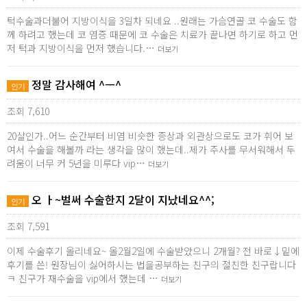
턱수술과더불어 지방이식을 3일차 되네요 ..원래는 가슴연골 코 수술도 함
께 하려고 했는데 코 염증 때문에 코 수술은 치료가 끝나면 하기로 하고 먼
저 턱과 지방이식을 먼저 했습니다.…
더보기
정말 감사해여 ^ㅡ^
인기
조회 7,610
20살인가..어느 순간부터 비염 비슷한 증상과 외관상으로도 코가 휘어 보
여서 수술을 해볼까 라는 생각을 많이 했는데..제가 주사를 무서워해서 두
려움이 너무 커 5년을 미루다 vip…
더보기
오 ㅏ~벌써 수술한지 2달이 지났네요^^;
인기
조회 7,591
이제 수술후기 올리네요~ 올2월2일에 수술받았으니 2개월? 전 바로↓밑에
후기를 쓴! 원장님이 싫어하시는 법을공부하는 친구의 절친한 친구랍니다
ㅋ 친구가 재수술을 vip에서 했는데 …
더보기