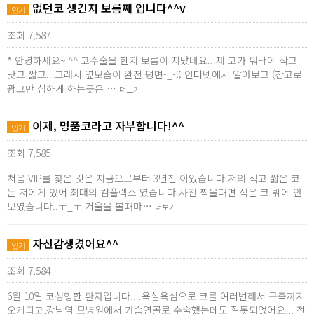
없던코 생긴지 보름째 입니다^^v
인기
조회 7,587
* 안녕하세요~ ^^ 코수술을 한지 보름이 지났네요...제 코가 워낙에 작고
낮고 짧고...그래서 옆모습이 완전 평면-_-;; 인터넷에서 알아보고 (참고로
광고만 심하게 하는곳은 …
더보기
이제, 명품코라고 자부합니다!^^
인기
조회 7,585
처음 VIP를 찾은 것은 지금으로부터 3년전 이었습니다.저의 작고 짧은 코
는 저에게 있어 최대의 컴플렉스 였습니다.사진 찍을때면 작은 코 밖에 안
보였습니다..ㅜ_ㅜ 거울을 볼때마…
더보기
자신감생겼어요^^
인기
조회 7,584
6월 10일 코성형한 환자입니다....욕심욕심으로 코를 여러번해서 구축까지
오게되고,강남역 모병원에서 가슴연골로 수술했는데도 잘못되었어요,,, 전