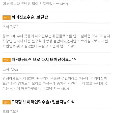
에 남들보다 유난히 턱이 각져있었는…
더보기
휘어진코수술..한달반
인기
조회 7,630
중학교때 부터 콧등의 휘어진부분에 콤플렉스를 안고 살아온 36세 의 남자
직장인 입니다.마음 한구석에 항상 불만이있었지만 바쁘게살다보니 이런
저런일로 잊고 살았는데 무심코 지인이 던…
더보기
저~황금라인으로 다시 태어났어요..^^
인기
조회 7,629
안녕하세요~..저 8월에 황금라인 수술한 경민이라고 하는데..기억하실까
요?? ㅎ^^ 경과보러 오라고 하셨는데 좀처럼 시간이 나지 않고 문제가 없
다는 생각에 하루하루를 바삐 그냥 지…
더보기
T자형 브이라인턱수술+얼굴지방이식
인기
조회 7,628