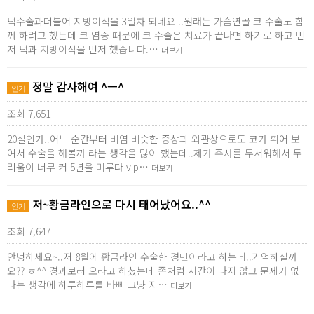
턱수술과더불어 지방이식을 3일차 되네요 ..원래는 가슴연골 코 수술도 함
께 하려고 했는데 코 염증 때문에 코 수술은 치료가 끝나면 하기로 하고 먼
저 턱과 지방이식을 먼저 했습니다.…
더보기
정말 감사해여 ^ㅡ^
인기
조회 7,651
20살인가..어느 순간부터 비염 비슷한 증상과 외관상으로도 코가 휘어 보
여서 수술을 해볼까 라는 생각을 많이 했는데..제가 주사를 무서워해서 두
려움이 너무 커 5년을 미루다 vip…
더보기
저~황금라인으로 다시 태어났어요..^^
인기
조회 7,647
안녕하세요~..저 8월에 황금라인 수술한 경민이라고 하는데..기억하실까
요?? ㅎ^^ 경과보러 오라고 하셨는데 좀처럼 시간이 나지 않고 문제가 없
다는 생각에 하루하루를 바삐 그냥 지…
더보기