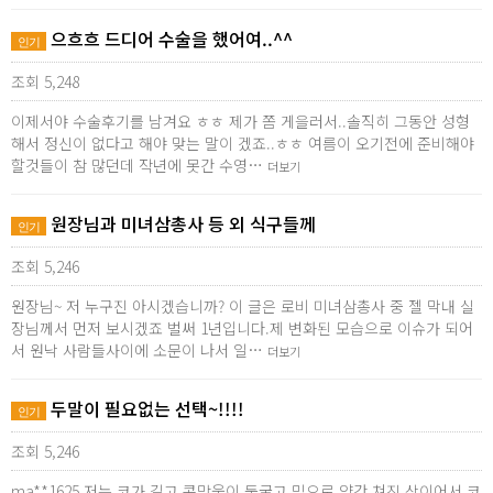
으흐흐 드디어 수술을 했어여..^^
인기
조회 5,248
이제서야 수술후기를 남겨요 ㅎㅎ 제가 쫌 게을러서..솔직히 그동안 성형
해서 정신이 없다고 해야 맞는 말이 겠죠..ㅎㅎ 여름이 오기전에 준비해야
할것들이 참 많던데 작년에 못간 수영…
더보기
원장님과 미녀삼총사 등 외 식구들께
인기
조회 5,246
원장님~ 저 누구진 아시겠습니까? 이 글은 로비 미녀삼총사 중 젤 막내 실
장님께서 먼저 보시겠죠 벌써 1년입니다.제 변화된 모습으로 이슈가 되어
서 원낙 사람들사이에 소문이 나서 일…
더보기
두말이 필요없는 선택~!!!!
인기
조회 5,246
ma**1625 저는 코가 길고 콧망울이 둥굴고 밑으로 약간 쳐진 상이어서 코