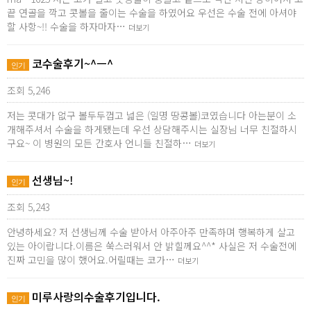
끝 연골을 깍고 콧볼을 줄이는 수술을 하였어요 우선은 수술 전에 아셔야
할 사항~!! 수술을 하자마자…
더보기
코수술후기~^ㅡ^
인기
조회 5,246
저는 콧대가 없구 볼두두껍고 넓은 (일명 땅콩볼)코였습니다 아는분이 소
개해주셔서 수술을 하게됐는데 우선 상담해주시는 실장님 너무 친절하시
구요~ 이 병원의 모든 간호사 언니들 친절하…
더보기
선생님~!
인기
조회 5,243
안녕하세요? 저 선생님께 수술 받아서 아주아주 만족하며 행복하게 살고
있는 아이랍니다.이름은 쑥스러워서 안 밝힐께요^^* 사실은 저 수술전에
진짜 고민을 많이 했어요.어릴때는 코가…
더보기
미루사랑의수술후기입니다.
인기