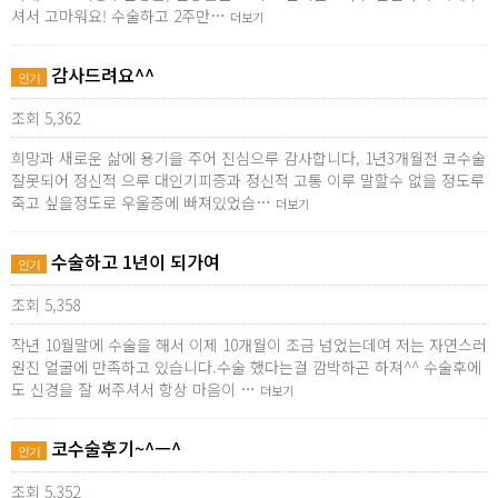
셔서 고마워요! 수술하고 2주만…
더보기
감사드려요^^
인기
조회 5,362
희망과 새로운 삶에 용기을 주어 진심으루 감사합니다, 1년3개월전 코수술
잘못되어 정신적 으루 대인기피증과 정신적 고통 이루 말할수 없을 정도루
죽고 싶을정도로 우울증에 빠져있었습…
더보기
수술하고 1년이 되가여
인기
조회 5,358
작년 10월말에 수술을 해서 이제 10개월이 조금 넘었는데여 저는 자연스러
원진 얼굴에 만족하고 있습니다.수술 했다는걸 깜박하곤 하져^^ 수술후에
도 신경을 잘 써주셔서 항상 마음이 …
더보기
코수술후기~^ㅡ^
인기
조회 5,352