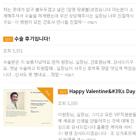
저는 콧대가 없구 볼두두껍고 넓은 (일명 땅콩볼)코였습니다 아는분이 소
개해주셔서 수술을 하게됐는데 우선 상담해주시는 실장님 너무 친절하시
구요~ 이 병원의 모든 간호사 언니들 친절하…
더보기
수술 후기입니다!
인기
조회 5,351
수술받은 지 보름지났어요.먼저 원장님..실장님..간호원님께..감사드리구
요..첫날 수술하고 퇴원할때...실장님이 사주신 호박죽 정말 맛있게 먹었습
니다 ..인사도 못 했네요....정말…
더보기
Happy Valentine&#39;s Day
Hot
인기
조회 5,330
이원장님, 실장님, 그리고 모든 VIP직원분들
께 새로운 인생을 만들어주신 것에 대해 진
심으로 감사드립니다.훌륭한 케어와 서비
스! 평생 감사드리겠습니다.- 조 싱가포르에
서 늑연골 코…
더보기