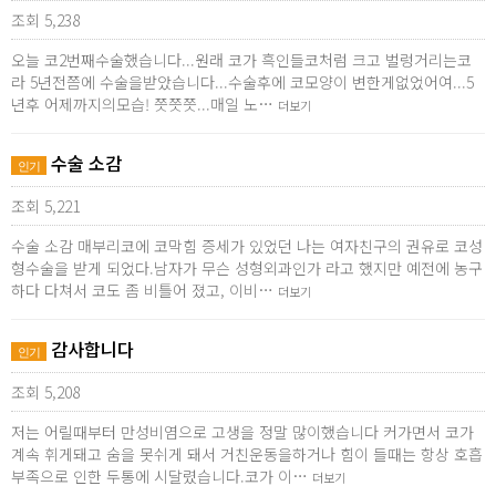
조회 5,238
오늘 코2번째수술했습니다...원래 코가 흑인들코처럼 크고 벌렁거리는코
라 5년전쯤에 수술을받았습니다...수술후에 코모양이 변한게없었어여...5
년후 어제까지의모습! 쯧쯧쯧...매일 노…
더보기
수술 소감
인기
조회 5,221
수술 소감 매부리코에 코막힘 증세가 있었던 나는 여자친구의 권유로 코성
형수술을 받게 되었다.남자가 무슨 성형외과인가 라고 했지만 예전에 농구
하다 다쳐서 코도 좀 비틀어 졌고, 이비…
더보기
감사합니다
인기
조회 5,208
저는 어릴때부터 만성비염으로 고생을 정말 많이했습니다 커가면서 코가
계속 휘게돼고 숨을 못쉬게 돼서 거친운동을하거나 힘이 들때는 항상 호흡
부족으로 인한 두통에 시달렸습니다.코가 이…
더보기