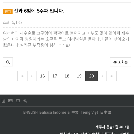
전과 6범에 5주째 입니다.
인기
조회 5,185
여러번의 재수술로 코구멍이 짝짝이로 틀어지고 피부도 많이 얇아져 재수
술의 마지막 병원이라는 소문을 듣고 여러병원을 돌아다닌 끝에 찾아오게
됬음니다.실리콘 부작용이 심하…
더보기
조회순
16
17
18
19
20
ENGLISH
Bahasa Indonesia
中文
Tiếng Việt
日本語
제주시 은남1길 46 3층
병원명 :
VIP
성형외과의원 | 대표자명 : 이명주