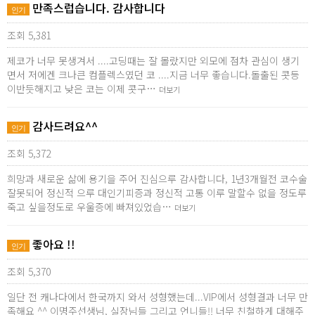
만족스럽습니다. 감사합니다
인기
조회 5,381
제코가 너무 못생겨서 ....고딩때는 잘 몰랐지만 외모에 점차 관심이 생기
면서 저에겐 크나큰 컴플렉스였던 코 ....지금 너무 좋습니다.돌출된 콧등
이반듯해지고 낮은 코는 이제 콧구…
더보기
감사드려요^^
인기
조회 5,372
희망과 새로운 삶에 용기을 주어 진심으루 감사합니다, 1년3개월전 코수술
잘못되어 정신적 으루 대인기피증과 정신적 고통 이루 말할수 없을 정도루
죽고 싶을정도로 우울증에 빠져있었습…
더보기
좋아요 !!
인기
조회 5,370
일단 전 캐나다에서 한국까지 와서 성형했는데...VIP에서 성형결과 너무 만
족해요 ^^ 이명주선생님, 실장님들 그리고 언니들!! 너무 친철하게 대해주