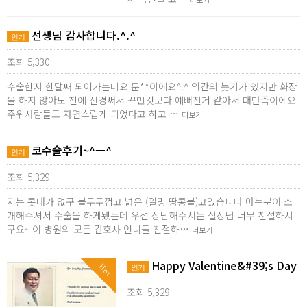
선생님 감사합니다.^.^
인기
조회 5,330
수술한지 한달째 되어가는데요 문**이에요^.^ 약간의 붓기가 있지만 화장
을 하지 않아도 전에 신경써서 꾸민것보다 예뻐진거 같아서 대만족이에요
주위사람들도 자연스럽게 되었다고 하고 …
더보기
코수술후기~^ㅡ^
인기
조회 5,329
저는 콧대가 없구 볼두두껍고 넓은 (일명 땅콩볼)코였습니다 아는분이 소
개해주셔서 수술을 하게됐는데 우선 상담해주시는 실장님 너무 친절하시
구요~ 이 병원의 모든 간호사 언니들 친절하…
더보기
Happy Valentine&#39;s Day
Hot
인기
조회 5,329