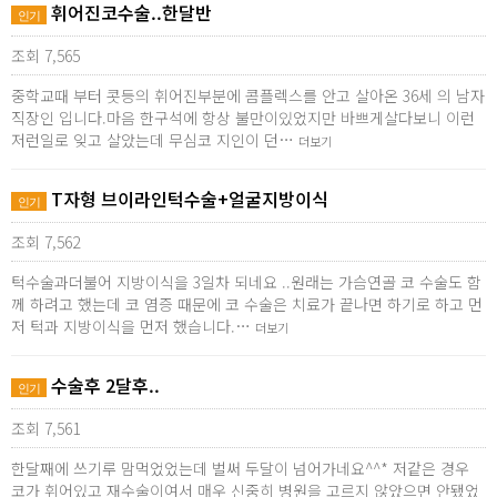
휘어진코수술..한달반
인기
조회 7,565
중학교때 부터 콧등의 휘어진부분에 콤플렉스를 안고 살아온 36세 의 남자
직장인 입니다.마음 한구석에 항상 불만이있었지만 바쁘게살다보니 이런
저런일로 잊고 살았는데 무심코 지인이 던…
더보기
T자형 브이라인턱수술+얼굴지방이식
인기
조회 7,562
턱수술과더불어 지방이식을 3일차 되네요 ..원래는 가슴연골 코 수술도 함
께 하려고 했는데 코 염증 때문에 코 수술은 치료가 끝나면 하기로 하고 먼
저 턱과 지방이식을 먼저 했습니다.…
더보기
수술후 2달후..
인기
조회 7,561
한달째에 쓰기루 맘먹었었는데 벌써 두달이 넘어가네요^^* 저같은 경우
코가 휘어있고 재수술이여서 매우 신중히 병원을 고르지 않았으면 안됐었