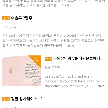
분들은 위해 수술전 궁금했던 것들을 중심으로 간단하게 써봅니다.우선 확
대를 받으시려면 확대시 첨가할 재료를 …
더보기
수술후 2달후..
인기
조회 7,541
한달째에 쓰기루 맘먹었었는데 벌써 두달이 넘어가네요^^* 저같은 경우
코가 휘어있고 재수술이여서 매우 신중히 병원을 고르지 않았으면 안됐었
죠.지방이라 한번 올라갔을때 병원 다~돌아…
더보기
이원장님과 VIP직원분들에게..
Hot
인기
조회 7,529
bearable.Your facility and every
member of your staff have been so
supportive.Also, thanks to you, I…
더보기
정말 감사해여 ^ㅡ^
인기