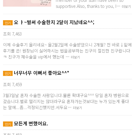
member of your staff have been so
supportive.Also, thanks to you, I…
더보기
오 ㅏ~벌써 수술한지 2달이 지났네요^^;
인기
조회 7,463
이제 수술후기 올리네요~ 올2월2일에 수술받았으니 2개월? 전 바로↓밑에
후기를 쓴! 원장님이 싫어하시는 법을공부하는 친구의 절친한 친구랍니다
ㅋ 친구가 재수술을 vip에서 했는데 …
더보기
너무너무 이뻐서 좋아요^^*
인기
조회 7,459
3월3일날 혼자 수술한 사람입니다.물론 확대구요^^^ 당일 혼자 병원으로
갔습니다.별로 떨리지는 않더라구요 혼자가는것보다는 누가 있는게 좋다
는 말에...좀...걱정되긴했지만.서두요…
더보기
모든게 변했어요.
인기