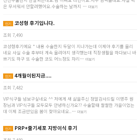
전진수술한지 한달되는데요.넘 이뻐요 라인이요.저두 깜짝놀래요.사실 턱
은 무서워서 안할려했어요.수술하는 날까지 …
더보기
코성형 후기입니다.
인기
조회 7,490
코성형후기예요 * 내용 수술한지 두달이 지나가는데 이제야 후기를 올리
네요 사실 수술 후부터 계속 올려야지 생각했는데 직장생활을 하다보니 바
쁘기도 하구 또 수술한 코도 어느정도 자리…
더보기
4개월이된지금....
인기
조회 7,482
VIP식구들 넘보구싶네요 ^^ 저에게 새 삶을주신 정말감사드릴 이명주 원
장님과 VIP식구들 모두모두 안녕하신가요?? 수술할때 쌀쌀한 가을이었는
데 이제 조금만있음 봄이 찾아오네요..…
더보기
PRP+줄기세포 지방이식 후기
인기