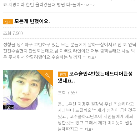
죠.지방이라 한번 올라갔을때 병원 다~돌아…
더보기
모든게 변했어요.
인기
조회 7,560
성형을 생각하구 고민하구 있는 모든 분들에게 말하구싶어서요.전 코 앞턱
전진수술한지 한달되는데요.넘 이뻐요 라인이요.저두 깜짝놀래요.사실 턱
은 무서워서 안할려했어요.수술하는 날까지 …
더보기
코수술만4번했는데드디어완성
Hot
인기
됐네요..
조회 7,557
음.....우선 이명주 원장님 우선 죄송하다고
사과부터 드릴께요^^ 제가 성격이 급한것두
있고 , 코수술하고난후에 지인들에게 세뇌
당한것도 있고 그래서 제가 미치듯이 원장
님께따지고 …
더보기