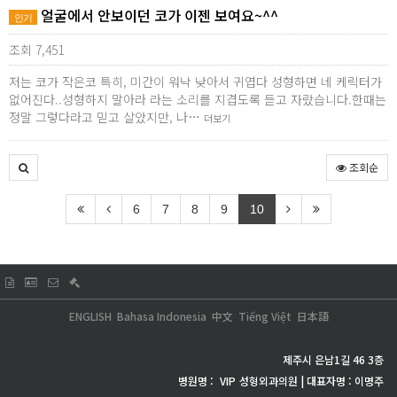
얼굴에서 안보이던 코가 이젠 보여요~^^
인기
조회 7,451
저는 코가 작은코 특히, 미간이 워낙 낮아서 귀엽다 성형하면 네 케릭터가
없어진다..성형하지 말아라 라는 소리를 지겹도록 듣고 자랐습니다.한때는
정말 그렇다라고 믿고 살았지만, 나…
더보기
조회순
6
7
8
9
10
ENGLISH
Bahasa Indonesia
中文
Tiếng Việt
日本語
제주시 은남1길 46 3층
병원명 :
VIP
성형외과의원 | 대표자명 : 이명주