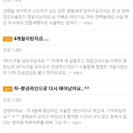
조회 7,459
성형을 생각하구 고민하구 있는 모든 분들에게 말하구싶어서요.전 코 앞턱
전진수술한지 한달되는데요.넘 이뻐요 라인이요.저두 깜짝놀래요.사실 턱
은 무서워서 안할려했어요.수술하는 날까지 …
더보기
4개월이된지금....
인기
조회 7,455
VIP식구들 넘보구싶네요 ^^ 저에게 새 삶을주신 정말감사드릴 이명주 원
장님과 VIP식구들 모두모두 안녕하신가요?? 수술할때 쌀쌀한 가을이었는
데 이제 조금만있음 봄이 찾아오네요..…
더보기
저~황금라인으로 다시 태어났어요..^^
인기
조회 7,455
안녕하세요~..저 8월에 황금라인 수술한 경민이라고 하는데..기억하실까
요?? ㅎ^^ 경과보러 오라고 하셨는데 좀처럼 시간이 나지 않고 문제가 없
다는 생각에 하루하루를 바삐 그냥 지…
더보기