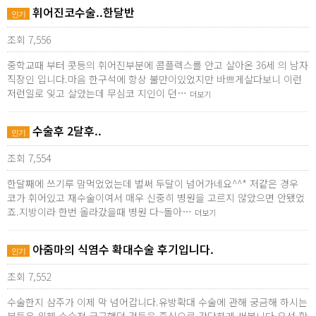
휘어진코수술..한달반
인기
조회 7,556
중학교때 부터 콧등의 휘어진부분에 콤플렉스를 안고 살아온 36세 의 남자
직장인 입니다.마음 한구석에 항상 불만이있었지만 바쁘게살다보니 이런
저런일로 잊고 살았는데 무심코 지인이 던…
더보기
수술후 2달후..
인기
조회 7,554
한달째에 쓰기루 맘먹었었는데 벌써 두달이 넘어가네요^^* 저같은 경우
코가 휘어있고 재수술이여서 매우 신중히 병원을 고르지 않았으면 안됐었
죠.지방이라 한번 올라갔을때 병원 다~돌아…
더보기
아줌마의 식염수 확대수술 후기입니다.
인기
조회 7,552
수술한지 삼주가 이제 막 넘어갑니다.유방확대 수술에 관해 궁금해 하시는