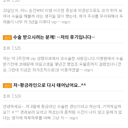
조회 7,527
20살인가..어느 순간부터 비염 비슷한 증상과 외관상으로도 코가 휘어 보
여서 수술을 해볼까 라는 생각을 많이 했는데..제가 주사를 무서워해서 두
려움이 너무 커 5년을 미루다 vip…
더보기
수술 받으시려는 분께! --저의 후기입니다--
인기
조회 7,525
저는 약 3주전에 vip 성형외과에서 코수술한 사람입니다.이병원에서 수술
받기전에 코때문에 마음고생을 몇년간 했었죠.우울증까지 걸렸었다니깐
요.그런데 지금은 자가조직으로(코 비중격연골…
더보기
저~황금라인으로 다시 태어났어요..^^
인기
조회 7,519
안녕하세요~..저 8월에 황금라인 수술한 경민이라고 하는데..기억하실까
요?? ㅎ^^ 경과보러 오라고 하셨는데 좀처럼 시간이 나지 않고 문제가 없
다는 생각에 하루하루를 바삐 그냥 지…
더보기