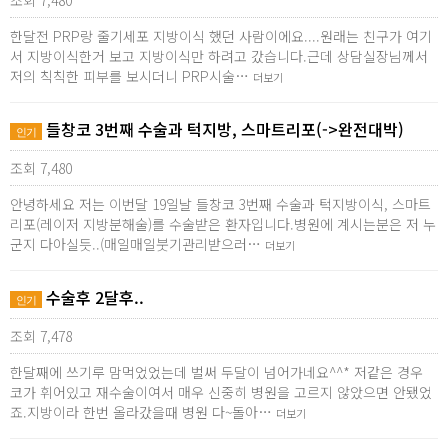
조회 7,480
한달전 PRP랑 줄기세포 지방이식 했던 사람이에요....원래는 친구가 여기
서 지방이식한거 보고 지방이식만 하려고 갔습니다.근데 상담실장님께서
저의 칙칙한 피부를 보시더니 PRP시술…
더보기
들창코 3번째 수술과 턱지방, 스마트리포(->완전대박)
인기
조회 7,480
안녕하세요 저는 이번달 19일날 들창코 3번째 수술과 턱지방이식, 스마트
리포(레이저 지방분해술)를 수술받은 환자입니다.병원에 계시는분은 저 누
군지 다아실듯..(매일매일붓기관리받으러…
더보기
수술후 2달후..
인기
조회 7,478
한달째에 쓰기루 맘먹었었는데 벌써 두달이 넘어가네요^^* 저같은 경우
코가 휘어있고 재수술이여서 매우 신중히 병원을 고르지 않았으면 안됐었
죠.지방이라 한번 올라갔을때 병원 다~돌아…
더보기