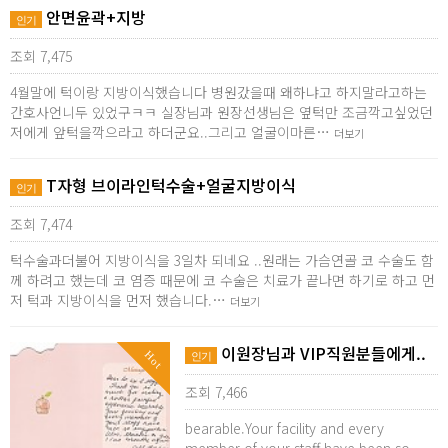
안면윤곽+지방
인기
조회 7,475
4월말에 턱이랑 지방이식했습니다 병원갔을때 왜하냐고 하지말라고하는
간호사언니두 있었구ㅋㅋ 실장님과 원장선생님은 옆턱만 조금깍고싶었던
저에게 앞턱을깍으라고 하더군요..그리고 얼굴이마른…
더보기
T자형 브이라인턱수술+얼굴지방이식
인기
조회 7,474
턱수술과더불어 지방이식을 3일차 되네요 ..원래는 가슴연골 코 수술도 함
께 하려고 했는데 코 염증 때문에 코 수술은 치료가 끝나면 하기로 하고 먼
저 턱과 지방이식을 먼저 했습니다.…
더보기
이원장님과 VIP직원분들에게..
Hot
인기
조회 7,466
bearable.Your facility and every