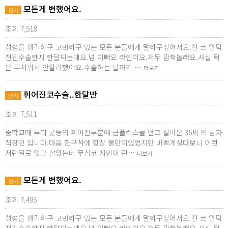
모든게 변했어요.
인기
조회 7,518
성형을 생각하구 고민하구 있는 모든 분들에게 말하구싶어서요.전 코 앞턱
전진수술한지 한달되는데요.넘 이뻐요 라인이요.저두 깜짝놀래요.사실 턱
은 무서워서 안할려했어요.수술하는 날까지 …
더보기
휘어진코수술..한달반
인기
조회 7,511
중학교때 부터 콧등의 휘어진부분에 콤플렉스를 안고 살아온 36세 의 남자
직장인 입니다.마음 한구석에 항상 불만이있었지만 바쁘게살다보니 이런
저런일로 잊고 살았는데 무심코 지인이 던…
더보기
모든게 변했어요.
인기
조회 7,495
성형을 생각하구 고민하구 있는 모든 분들에게 말하구싶어서요.전 코 앞턱