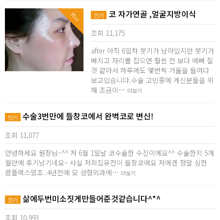
코 자가연골 ,얼굴지방이식
Hot
인기
조회 11,175
after 아직 6일차 붓기가 남아있지만 붓기가
빠지고 자리를 잡으면 훨씬 전 보다 예뻐 질
것 같아서 하루에도 몇번씩 거울을 들여다
보고있습니다.수술 고민중에 계신분들을 위
해 조금이…
더보기
수술3번만에 들창코에서 완벽코로 변신!
인기
조회 11,077
안녕하세요 원장님~^^ 저 6월 1일날 코수술한 수진이에요^^ 수술한지 5개
월만에 후기남기네요~ 사실 저희집유전이 들창코에요 저에겐 정말 심한
콤플렉스였죠..4년전에 모 성형외과에…
더보기
삶에두번미소짓게만들어준것같습니다^*^
인기
조회 10,993