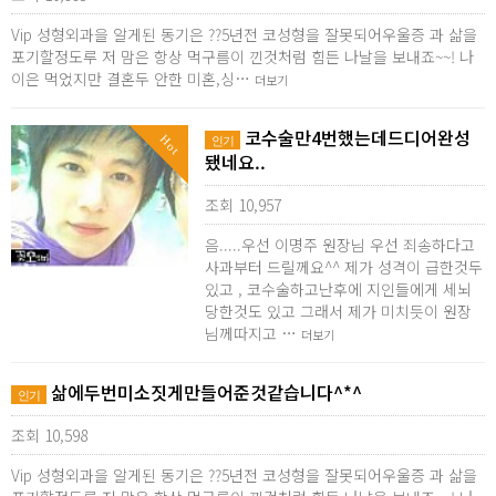
Vip 성형외과을 알게된 동기은 ??5년전 코성형을 잘못되어우울증 과 삶을
포기할정도루 저 맘은 항상 먹구름이 낀것처럼 힘든 나날을 보내죠~~! 나
이은 먹었지만 결혼두 안한 미혼,싱…
더보기
코수술만4번했는데드디어완성
Hot
인기
됐네요..
조회 10,957
음.....우선 이명주 원장님 우선 죄송하다고
사과부터 드릴께요^^ 제가 성격이 급한것두
있고 , 코수술하고난후에 지인들에게 세뇌
당한것도 있고 그래서 제가 미치듯이 원장
님께따지고 …
더보기
삶에두번미소짓게만들어준것같습니다^*^
인기
조회 10,598
Vip 성형외과을 알게된 동기은 ??5년전 코성형을 잘못되어우울증 과 삶을