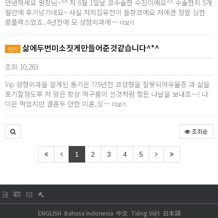
안녕하세요 원장님~^^ 저 6월 1일날 코수술한 수진이에요^^ 수술한지 5개
월만에 후기남기네요~ 사실 저희집유전이 들창코에요 저에겐 정말 심한
콤플렉스였죠..4년전에 모 성형외과에…
더보기
삶에두번미소짓게만들어준것같습니다^*^
인기
조회 10,263
Vip 성형외과을 알게된 동기은 ??5년전 코성형을 잘못되어우울증 과 삶을
포기할정도루 저 맘은 항상 먹구름이 낀것처럼 힘든 나날을 보내죠~~! 나
이은 먹었지만 결혼두 안한 미혼,싱…
더보기
조회순
1
2
3
4
5
ENGLISH
Bahasa Indonesia
中文
Tiếng Việt
日本語