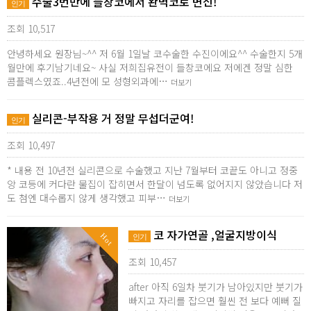
수술3번만에 들창코에서 완벽코로 변신!
인기
조회 10,517
안녕하세요 원장님~^^ 저 6월 1일날 코수술한 수진이에요^^ 수술한지 5개
월만에 후기남기네요~ 사실 저희집유전이 들창코에요 저에겐 정말 심한
콤플렉스였죠..4년전에 모 성형외과에…
더보기
실리콘-부작용 거 정말 무섭더군여!
인기
조회 10,497
* 내용 전 10년전 실리콘으로 수술했고 지난 7월부터 코끝도 아니고 정중
앙 코등에 커다란 물집이 잡히면서 한달이 넘도록 없어지지 않았습니다 저
도 첨엔 대수롭지 않게 생각했고 피부…
더보기
코 자가연골 ,얼굴지방이식
Hot
인기
조회 10,457
after 아직 6일차 붓기가 남아있지만 붓기가
빠지고 자리를 잡으면 훨씬 전 보다 예뻐 질