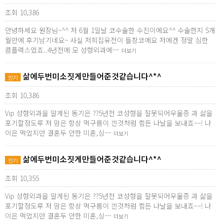
조회 10,386
안녕하세요 원장님~^^ 저 6월 1일날 코수술한 수진이에요^^ 수술한지 5개
월만에 후기남기네요~ 사실 저희집유전이 들창코에요 저에겐 정말 심한
콤플렉스였죠..4년전에 모 성형외과에…
더보기
삶에두번미소짓게만들어준것같습니다^*^
인기
조회 10,386
Vip 성형외과을 알게된 동기은 ??5년전 코성형을 잘못되어우울증 과 삶을
포기할정도루 저 맘은 항상 먹구름이 낀것처럼 힘든 나날을 보내죠~~! 나
이은 먹었지만 결혼두 안한 미혼,싱…
더보기
삶에두번미소짓게만들어준것같습니다^*^
인기
조회 10,355
Vip 성형외과을 알게된 동기은 ??5년전 코성형을 잘못되어우울증 과 삶을
포기할정도루 저 맘은 항상 먹구름이 낀것처럼 힘든 나날을 보내죠~~! 나
이은 먹었지만 결혼두 안한 미혼,싱…
더보기