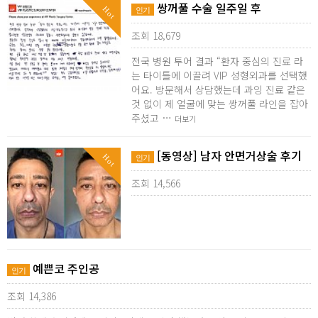
쌍꺼풀 수술 일주일 후
Hot
인기
조회 18,679
전국 병원 투어 결과 “환자 중심의 진료 라
는 타이틀에 이끌려 VIP 성형외과를 선택했
어요. 방문해서 상담했는데 과잉 진료 같은
것 없이 제 얼굴에 맞는 쌍꺼풀 라인을 잡아
주셨고 …
더보기
[동영상] 남자 안면거상술 후기
Hot
인기
조회 14,566
예쁜코 주인공
인기
조회 14,386