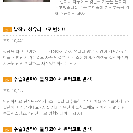
것 같아서 하루에도 몇번씩 거울을 들여다
보고있습니다.수술 고민중에 계신분들을 위
해 조금이…
더보기
납작코 성유리 코로 변신!!
인기
조회 10,441
상담을 하고 고민하고.......결정하기 까지 얼마나 많은 시간이 걸릴까요?
아플때 병원에 가는일도 자꾸 망설여 지던 소심쟁이가 성형을 결정하기까
지.원장님의 확실하고 자신있어하시는…
더보기
수술3번만에 들창코에서 완벽코로 변신!
인기
조회 10,427
안녕하세요 원장님~^^ 저 6월 1일날 코수술한 수진이에요^^ 수술한지 5개
월만에 후기남기네요~ 사실 저희집유전이 들창코에요 저에겐 정말 심한
콤플렉스였죠..4년전에 모 성형외과에…
더보기
수술3번만에 들창코에서 완벽코로 변신!
인기