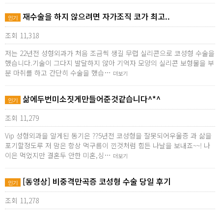
재수술을 하지 않으려면 자가조직 코가 최고..
인기
조회 11,318
저는 22년전 성형외과가 처음 조금씩 생길 무렵 실리콘으로 코성형 수술을
했습니다.기술이 그다지 발달하지 않아 기억자 모양의 실리콘 보형물을 부
분 마취를 하고 간단히 수술을 했습…
더보기
삶에두번미소짓게만들어준것같습니다^*^
인기
조회 11,279
Vip 성형외과을 알게된 동기은 ??5년전 코성형을 잘못되어우울증 과 삶을
포기할정도루 저 맘은 항상 먹구름이 낀것처럼 힘든 나날을 보내죠~~! 나
이은 먹었지만 결혼두 안한 미혼,싱…
더보기
[동영상] 비중격만곡증 코성형 수술 당일 후기
인기
조회 11,278