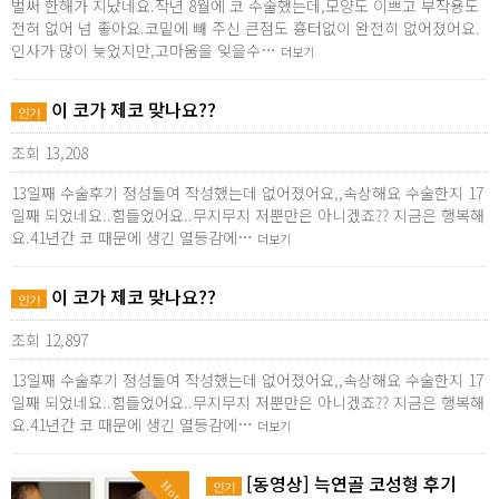
벌써 한해가 지났네요.작년 8월에 코 수술했는데,모양도 이쁘고 부작용도
전혀 없어 넘 좋아요.코밑에 빼 주신 큰점도 흉터없이 완전히 없어졌어요.
인사가 많이 늦었지만,고마움을 잊을수…
더보기
이 코가 제코 맞나요??
인기
조회 13,208
13일째 수술후기 정성들여 작성했는데 없어졌어요,,속상해요 수술한지 17
일째 되었네요..힘들었어요..무지무지 저뿐만은 아니겠죠?? 지금은 행복해
요.41년간 코 때문에 생긴 열등감에…
더보기
이 코가 제코 맞나요??
인기
조회 12,897
13일째 수술후기 정성들여 작성했는데 없어졌어요,,속상해요 수술한지 17
일째 되었네요..힘들었어요..무지무지 저뿐만은 아니겠죠?? 지금은 행복해
요.41년간 코 때문에 생긴 열등감에…
더보기
[동영상] 늑연골 코성형 후기
Hot
인기