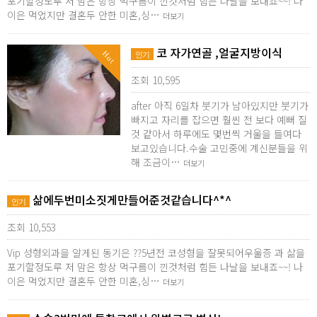
포기할정도루 저 맘은 항상 먹구름이 낀것처럼 힘든 나날을 보내죠~~! 나
이은 먹었지만 결혼두 안한 미혼,싱…
더보기
코 자가연골 ,얼굴지방이식
Hot
인기
조회 10,595
after 아직 6일차 붓기가 남아있지만 붓기가
빠지고 자리를 잡으면 훨씬 전 보다 예뻐 질
것 같아서 하루에도 몇번씩 거울을 들여다
보고있습니다.수술 고민중에 계신분들을 위
해 조금이…
더보기
삶에두번미소짓게만들어준것같습니다^*^
인기
조회 10,553
Vip 성형외과을 알게된 동기은 ??5년전 코성형을 잘못되어우울증 과 삶을
포기할정도루 저 맘은 항상 먹구름이 낀것처럼 힘든 나날을 보내죠~~! 나
이은 먹었지만 결혼두 안한 미혼,싱…
더보기