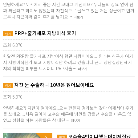
안녕하세요? VIP 에서 좋은 시간 보내고 계신지요? 누나들의 강요 없이 진
짜 써달라고 하지도 않았는데 자전적으로 글쓰고 있는 저는 정근이고 번거
로우니 지근이와 같이 후기를 남겨요…
더보기
PRP+줄기세포 지방이식 후기
인기
조회 6,370
한달전 PRP랑 줄기세포 지방이식 했던 사람이에요....원래는 친구가 여기
서 지방이식한거 보고 지방이식만 하려고 갔습니다.근데 상담실장님께서
저의 칙칙한 피부를 보시더니 PRP시술…
더보기
쳐진 눈 수술하니 10년은 젊어보이네요
인기
조회 5,970
안녕하세요?! 지현이 엄마에요..오늘 한달째 경과보러 갔다 이제서야 후기
를 쓰네요....처음 딸아이 코수술 때문에 병원을 갔을땐 수술할 마음도 없
었고 성형을 하는 사람들은 참 대단…
더보기
코수술4번이나했는데이제잘됐
인기