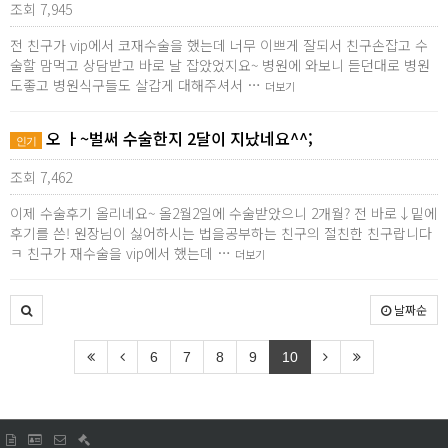
조회 7,945
전 친구가 vip에서 코재수술을 했는데 너무 이쁘게 잘되서 친구손잡고 수
술할 맘먹고 상담받고 바로 날 잡았었지요~ 병원에 와보니 듣던대로 병원
도좋고 병원식구들도 살갑게 대해주셔서 …
더보기
오 ㅏ~벌써 수술한지 2달이 지났네요^^;
인기
조회 7,462
이제 수술후기 올리네요~ 올2월2일에 수술받았으니 2개월? 전 바로↓밑에
후기를 쓴! 원장님이 싫어하시는 법을공부하는 친구의 절친한 친구랍니다
ㅋ 친구가 재수술을 vip에서 했는데 …
더보기
날짜순
6
7
8
9
10