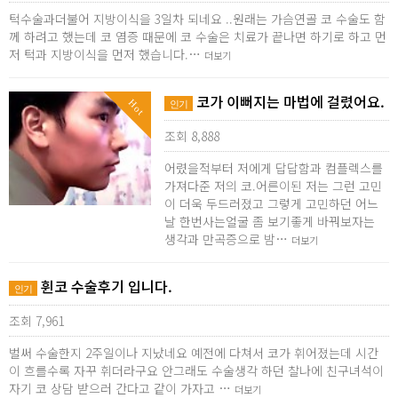
턱수술과더불어 지방이식을 3일차 되네요 ..원래는 가슴연골 코 수술도 함
께 하려고 했는데 코 염증 때문에 코 수술은 치료가 끝나면 하기로 하고 먼
저 턱과 지방이식을 먼저 했습니다.…
더보기
코가 이뻐지는 마법에 걸렸어요.
Hot
인기
조회 8,888
어렸을적부터 저에게 답답함과 컴플렉스를
가져다준 저의 코.어른이된 저는 그런 고민
이 더욱 두드러졌고 그렇게 고민하던 어느
날 한번사는얼굴 좀 보기좋게 바꿔보자는
생각과 만곡증으로 밤…
더보기
휜코 수술후기 입니다.
인기
조회 7,961
벌써 수술한지 2주일이나 지났네요 예전에 다쳐서 코가 휘어졌는데 시간
이 흐를수록 자꾸 휘더라구요 안그래도 수술생각 하던 찰나에 친구녀석이
자기 코 상담 받으러 간다고 같이 가자고 …
더보기