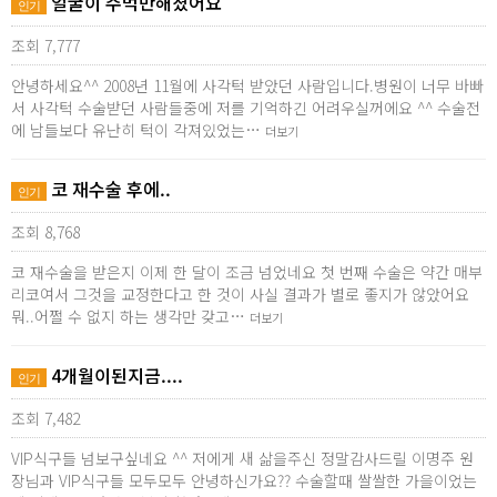
얼굴이 주먹만해졌어요
인기
조회 7,777
안녕하세요^^ 2008년 11월에 사각턱 받았던 사람입니다.병원이 너무 바빠
서 사각턱 수술받던 사람들중에 저를 기억하긴 어려우실꺼에요 ^^ 수술전
에 남들보다 유난히 턱이 각져있었는…
더보기
코 재수술 후에..
인기
조회 8,768
코 재수술을 받은지 이제 한 달이 조금 넘었네요 첫 번째 수술은 약간 매부
리코여서 그것을 교정한다고 한 것이 사실 결과가 별로 좋지가 않았어요
뭐..어쩔 수 없지 하는 생각만 갖고…
더보기
4개월이된지금....
인기
조회 7,482
VIP식구들 넘보구싶네요 ^^ 저에게 새 삶을주신 정말감사드릴 이명주 원
장님과 VIP식구들 모두모두 안녕하신가요?? 수술할때 쌀쌀한 가을이었는