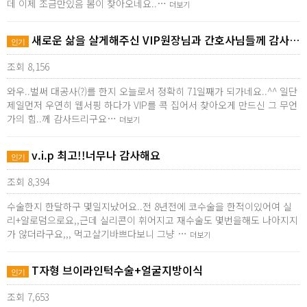
데 이제 조금만있음 봄이 찾아오네요..…
더보기
새로운 삶을 살게해주신 VIP원장님과 간호사님들께 감사…
인기
조회 8,156
와우..벌써 대공사(?)를 한지 오늘로서 정확히 71일째가 되가네요..^^ 일단
제일먼저 우연히 웹서핑 하다가 VIP를 콕 집어서 찾아오게 만드신 그 무언
가의 힘..께 감사드리구요…
더보기
v.i.p 최고!!너무나 감사해요
인기
조회 8,394
수술한지 한달하구 몇일지났어요..전 8년전에 코수술을 한적이있어여 실
리+알로덤으로요,,근데 실리콘이 휘어지고 재수술도 몇번을해도 나아지지
가 않더라구요,,, 먹고살기바쁘다보니 그냥 …
더보기
T자형 브이라인턱수술+얼굴지방이식
인기
조회 7,653