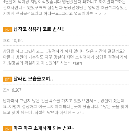
4월말에 턱이랑 지방이식했습니다 병원갔을때 왜하냐고 하지말라고하는
간호사언니두 있었구ㅋㅋ 실장님과 원장선생님은 옆턱만 조금깍고싶었던
저에게 앞턱을깍으라고 하더군요..그리고 얼굴이마른…
더보기
납작코 성유리 코로 변신!!
인기
조회 10,152
상담을 하고 고민하고.......결정하기 까지 얼마나 많은 시간이 걸릴까요?
아플때 병원에 가는일도 자꾸 망설여 지던 소심쟁이가 성형을 결정하기까
지.원장님의 확실하고 자신있어하시는…
더보기
달라진 모습을보며..
인기
조회 8,207
남자라서 그런지 많은 컴플렉스를 가지고 있었으면서도 , 망설여 졌는데
요..어렵게 결정하고 이곳 브이아이피라는곳에 왔습니다.수많은 곳을 찾아
보고 찾아 봤는데 .적절한 답변과 자세한…
더보기
마구 마구 소개하게 되는 병원~
인기