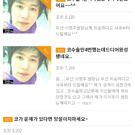
Hot
어요~~^^
조회 8,180
우선 이명주원장님께 죄송하다고 사과부터
드릴께요^^*
코수술만4번했는데드디어완성
Hot
인기
됐네요..
조회 7,169
음.....우선 이명주 원장님 우선 죄송하다고
사과부터 드릴께요^^ 제가 성격이 급한것두
있고 , 코수술하고난후에 지인들에게 세뇌
당한것도 있고 그래서 제가 미치듯이 원장
님께따지고 …
더보기
코가 문제가 있다면 망설이지마세요~
인기
조회 8,202