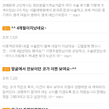
코때문에 고민하시는 많은분들이계실거같아 저의 수술 후기를 이렇게 쓰
게되었습니다.저는 서울대병원에서 완곡증(흰코)수술하고 코에 커다란 종
기까지 생겨 마음의 병까지 생겨 대인기피증이 …
더보기
^^ 4개월이지났네요~
인기
조회 7,025
비중격만곡증+코끝 수술한지 벌써 네달이 지났네요~ 12월말에 했으니
깐....이제 4달반정도 됐어요^^ 이명주원장님이랑 상담하고, 수술받았는데
~ 아이스크림얘기 꺼내면 제가 누군지 아…
더보기
얼굴에서 안보이던 코가 이젠 보여요~^^
인기
조회 7,133
저는 코가 작은코 특히, 미간이 워낙 낮아서 귀엽다 성형하면 네 케릭터가
없어진다..성형하지 말아라 라는 소리를 지겹도록 듣고 자랐습니다.한때는
정말 그렇다라고 믿고 살았지만, 나…
더보기