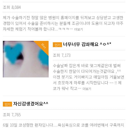
조회 8,084
제가 수술하기전 정말 많은 병원의 홈페이지를 뒤져보고 상담받고 고생한
경험이 있어서 수술을 준비하시는 분들께 조금이나마 도움이 되고자 아주
자세한 체험기 적어볼까 합니다...ㅋㅋㅋ…
더보기
너무너무 감솨해요 ^ㅇ^*
Hot
인기
조회 7,173
수술날짜 잡은게 바로 엊그제같은데 벌써
수술한지 한달이 다되어가는것같아요 ,^^
이젠 붓기도 거의빠지고 매일아침 거울보면
서 흐믓하게 하루를 시작한답니다 ~~ !! 제
코가 워낙 작고…
더보기
자신감생겼어요^^
인기
조회 7,765
6월 10일 코성형한 환자입니다....욕심욕심으로 코를 여러번해서 구축까지