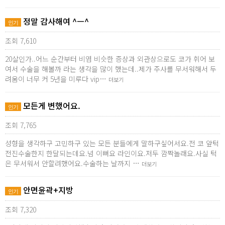
정말 감사해여 ^ㅡ^
인기
조회 7,610
20살인가..어느 순간부터 비염 비슷한 증상과 외관상으로도 코가 휘어 보
여서 수술을 해볼까 라는 생각을 많이 했는데..제가 주사를 무서워해서 두
려움이 너무 커 5년을 미루다 vip…
더보기
모든게 변했어요.
인기
조회 7,765
성형을 생각하구 고민하구 있는 모든 분들에게 말하구싶어서요.전 코 앞턱
전진수술한지 한달되는데요.넘 이뻐요 라인이요.저두 깜짝놀래요.사실 턱
은 무서워서 안할려했어요.수술하는 날까지 …
더보기
안면윤곽+지방
인기
조회 7,320