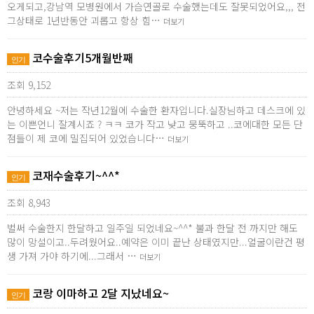
오게되고,강남역 모병원에서 가슴연골로 수술했는데도 잘못되었어요,,, 전
그상태로 1년반동안 괴롭고 항상 힘…
더보기
코수술후기5개월반째
인기
조회 9,152
안녕하세요 ~저는 작년12월에 수술한 환자입니다.실장님하고 데스크에 있
는 이쁜언니 잘계시죠 ? ㅋㅋ 코가 작고 낮고 뭉뚝하고 ..코에대한 모든 단
점들이 제 코에 밀집되어 있었습니다…
더보기
코재수술후기~^^*
인기
조회 8,943
벌써 수술한지 한달하고 일주일 되었네요~^^* 불과 한달 전 까지만 해도
많이 망설이고..두려웠어요..예약은 이미 끝난 상태였지만...얼굴이란건 평
생 가져 가야 하기에...그래서 …
더보기
코랑 이마하고 2달 지났네요~
인기