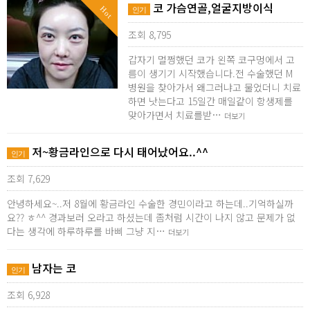
코 가슴연골,얼굴지방이식
Hot
인기
조회 8,795
갑자기 멀쩡했던 코가 왼쪽 코구멍에서 고
름이 생기기 시작했습니다.전 수술했던 M
병원을 찾아가서 왜그러냐고 물었더니 치료
하면 낫는다고 15일간 매일같이 항생제를
맞아가면서 치료를받…
더보기
저~황금라인으로 다시 태어났어요..^^
인기
조회 7,629
안녕하세요~..저 8월에 황금라인 수술한 경민이라고 하는데..기억하실까
요?? ㅎ^^ 경과보러 오라고 하셨는데 좀처럼 시간이 나지 않고 문제가 없
다는 생각에 하루하루를 바삐 그냥 지…
더보기
남자는 코
인기
조회 6,928