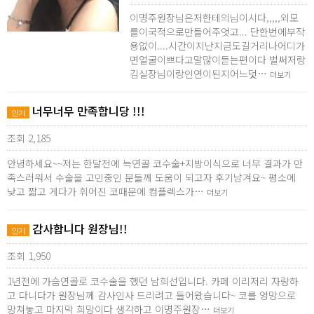
이명주원장님은저한테의님이시다,,,,,외모
를이국적으로만들어주엇고... 단한번에부작
용없이....시간이지난지금도길거리나어디가
면얼굴이쁘다고말많이듣는편이다 벌써저랑
김실장님이랑인연이된지어느덧…
더보기
너무너무 만족합니당 !!!
인기
조회 2,185
안녕하세요~~저는 한달전에 늑연골 코수술+지방이식으로 너무 결과가 만
족스러워서 수술을 고민중인 분들께 도움이 되고자 후기남겨요~ 평소에
낮고 짧고 게다가 휘어진 코때문에 컴플렉스가…
더보기
감사합니다 원장님!!
인기
조회 1,950
1년전에 가슴연골로 코수술을 했던 남희선입니다. 카페 이리저리 자랑하
고 다니다가 원장님께 감사인사 드리려고 들어왔습니다~ 코를 엉망으로
망쳐놓고 마지막 희망이다 생각하고 이명주원장…
더보기