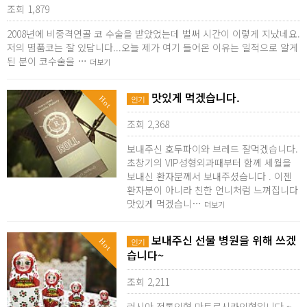
조회 1,879
2008년에 비중격연골 코 수술을 받았었는데 벌써 시간이 이렇게 지났네요.
저의 몀품코는 잘 있답니다...오늘 제가 여기 들어온 이유는 일적으로 알게
된 분이 코수술을 …
더보기
맛있게 먹겠습니다.
Hot
인기
조회 2,368
보내주신 호두파이와 브레드 잘먹겠습니다.
초창기의 VIP성형외과때부터 함께 세월을
보내신 환자분께서 보내주셨습니다 . 이젠
환자분이 아니라 친한 언니처럼 느껴집니다
맛있게 먹겠습니…
더보기
보내주신 선물 병원을 위해 쓰겠
Hot
인기
습니다~
조회 2,211
러시아 전통인형 마트료시카인형입니다 ~