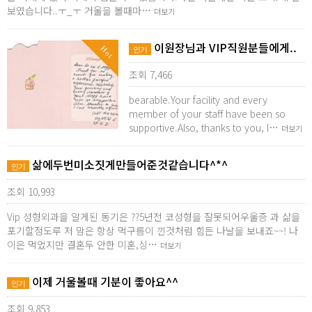
보였습니다..ㅜ_ㅜ 거울을 볼때마…
더보기
이원장님과 VIP직원분들에게..
Hot
인기
조회 7,466
bearable.Your facility and every
member of your staff have been so
supportive.Also, thanks to you, I…
더보기
삶에두번미소짓게만들어준것같습니다^*^
인기
조회 10,993
Vip 성형외과을 알게된 동기은 ??5년전 코성형을 잘못되어우울증 과 삶을
포기할정도루 저 맘은 항상 먹구름이 낀것처럼 힘든 나날을 보내죠~~! 나
이은 먹었지만 결혼두 안한 미혼,싱…
더보기
이제 거울볼때 기분이 좋아요^^
인기
조회 9,853