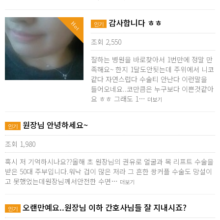
감사합니다 ㅎㅎ
Hot
인기
조회 2,550
잘하는 병원을 바로찾아서 1번만에 정말 만
족해요~ 한지 1달도안됫는데 주위에서 니코
같다 자연스럽다 수술티 안난다 이런말을
들어오네요..코만큼은 누구보다 이쁜것같아
요 ㅎㅎ 그래도 1…
더보기
원장님 안녕하세요~
인기
조회 1,980
혹시 저 기억하시나요??올해 초 원장님의 권유로 얼굴과 목 리프트 수술을
받은 50대 주부입니다.워낙 겁이 많은 저라 그 흔한 쌍커플 수술도 망설이
고 못했었는데원장님께서안전한 수면…
더보기
오랜만예요..원장님 이하 간호사님들 잘 지내시죠?
인기