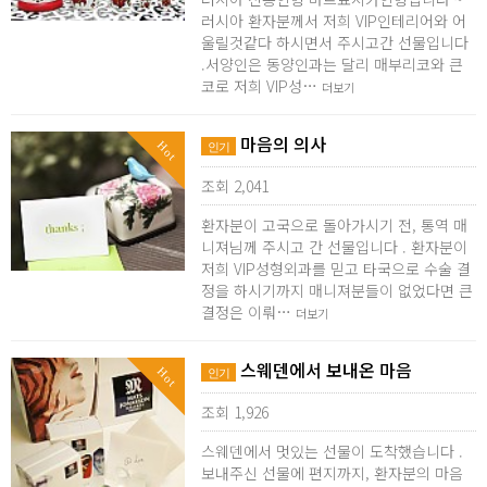
러시아 환자분께서 저희 VIP인테리어와 어
울릴것같다 하시면서 주시고간 선물입니다
.서양인은 동양인과는 달리 매부리코와 큰
코로 저희 VIP성…
더보기
마음의 의사
Hot
인기
조회 2,041
환자분이 고국으로 돌아가시기 전, 통역 매
니져님께 주시고 간 선물입니다 . 환자분이
저희 VIP성형외과를 믿고 타국으로 수술 결
정을 하시기까지 매니져분들이 없었다면 큰
결정은 이뤄…
더보기
스웨덴에서 보내온 마음
Hot
인기
조회 1,926
스웨덴에서 멋있는 선물이 도착했습니다 .
보내주신 선물에 편지까지, 환자분의 마음