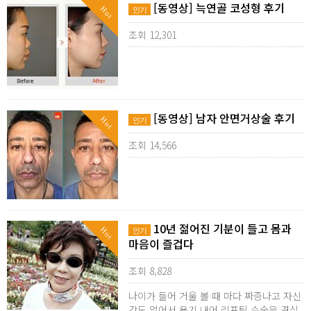
[동영상] 늑연골 코성형 후기
Hot
인기
조회 12,301
[동영상] 남자 안면거상술 후기
Hot
인기
조회 14,566
10년 젊어진 기분이 들고 몸과
Hot
인기
마음이 즐겁다
조회 8,828
나이가 들어 거울 볼 때 마다 짜증나고 자신
감도 없어서 용기 내어 리프팅 수술을 결심