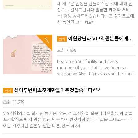
께 새로운 인생을 만들어주신 것에 대해 진
심으로 감사드립니다.훌륭한 케어와 서비
스! 평생 감사드리겠습니다.- 조 싱가포르에
서 늑연골 코…
더보기
이원장님과 VIP직원분들에게..
Hot
인기
조회 7,529
bearable.Your facility and every
member of your staff have been so
supportive.Also, thanks to you, I…
더보기
삶에두번미소짓게만들어준것같습니다^*^
인기
조회 11,279
Vip 성형외과을 알게된 동기은 ??5년전 코성형을 잘못되어우울증 과 삶을
포기할정도루 저 맘은 항상 먹구름이 낀것처럼 힘든 나날을 보내죠~~! 나
이은 먹었지만 결혼두 안한 미혼,싱…
더보기