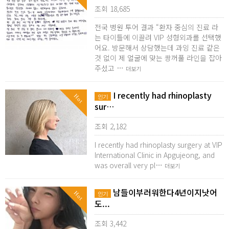
조회 18,685
전국 병원 투어 결과 “환자 중심의 진료 라
는 타이틀에 이끌려 VIP 성형외과를 선택했
어요. 방문해서 상담했는데 과잉 진료 같은
것 없이 제 얼굴에 맞는 쌍꺼풀 라인을 잡아
주셨고 …
더보기
I recently had rhinoplasty
Hot
인기
sur…
조회 2,182
I recently had rhinoplasty surgery at VIP
International Clinic in Apgujeong, and
was overall very pl…
더보기
남들이부러워한다4년이지낫어
Hot
인기
도...
조회 3,442