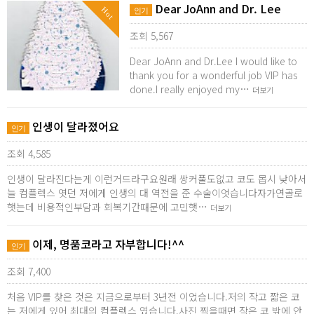
Dear JoAnn and Dr. Lee
Hot
인기
조회 5,567
Dear JoAnn and Dr.Lee I would like to
thank you for a wonderful job VIP has
done.I really enjoyed my…
더보기
인생이 달라졌어요
인기
조회 4,585
인생이 달라진다는게 이런거드라구요원래 쌍커풀도없고 코도 몹시 낮아서
늘 컴플렉스 엿던 저에게 인생의 대 역전을 준 수술이엇습니다자가연골로
햇는데 비용적인부담과 회복기간때문에 고민햇…
더보기
이제, 명품코라고 자부합니다!^^
인기
조회 7,400
처음 VIP를 찾은 것은 지금으로부터 3년전 이었습니다.저의 작고 짧은 코
는 저에게 있어 최대의 컴플렉스 였습니다.사진 찍을때면 작은 코 밖에 안