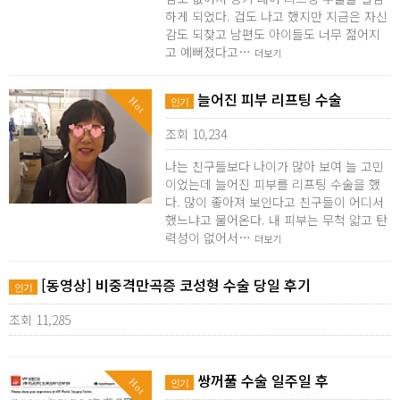
하게 되었다. 겁도 나고 했지만 지금은 자신
감도 되찾고 남편도 아이들도 너무 젊어지
고 예뻐졌다고…
더보기
늘어진 피부 리프팅 수술
Hot
인기
조회 10,234
나는 친구들보다 나이가 많아 보여 늘 고민
이었는데 늘어진 피부를 리프팅 수술을 했
다. 많이 좋아져 보인다고 친구들이 어디서
했느냐고 물어온다. 내 피부는 무척 얇고 탄
력성이 없어서…
더보기
[동영상] 비중격만곡증 코성형 수술 당일 후기
인기
조회 11,285
쌍꺼풀 수술 일주일 후
Hot
인기