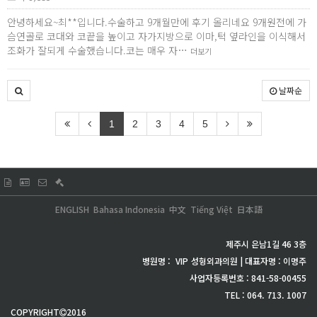
안녕하세요~최**입니다.수술하고 9개월만에 후기 올리네요 9개원전에 가
슴연골로 코대와 코끝을 높이고 자가지방으로 이마,턱 옆라인을 이식해서
조화가 잘되게 수술했습니다.코는 매우 자…
더보기
날짜순
1
2
3
4
5
ENGLISH
Bahasa Indonesia
中文
Tiếng Việt
日本語
제주시 은남1길 46 3층
병원명 :
VIP
성형외과의원 | 대표자명 : 이명주
사업자등록번호 : 841-58-00455
TEL : 064. 713. 1007
COPYRIGHT
2016