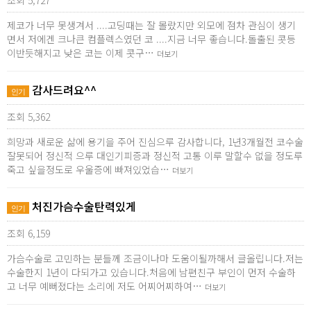
조회 5,727
제코가 너무 못생겨서 ....고딩때는 잘 몰랐지만 외모에 점차 관심이 생기
면서 저에겐 크나큰 컴플렉스였던 코 ....지금 너무 좋습니다.돌출된 콧등
이반듯해지고 낮은 코는 이제 콧구…
더보기
감사드려요^^
인기
조회 5,362
희망과 새로운 삶에 용기을 주어 진심으루 감사합니다, 1년3개월전 코수술
잘못되어 정신적 으루 대인기피증과 정신적 고통 이루 말할수 없을 정도루
죽고 싶을정도로 우울증에 빠져있었습…
더보기
처진가슴수술탄력있게
인기
조회 6,159
가슴수술로 고민하는 분들께 조금이나마 도움이될까해서 글올립니다.저는
수술한지 1년이 다되가고 있습니다.처음에 남편친구 부인이 먼저 수술하
고 너무 예뻐졌다는 소리에 저도 어찌어찌하여…
더보기