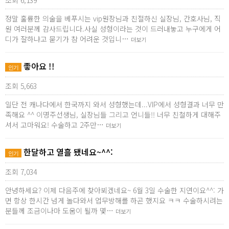
조회 6,139
정말 훌륭한 의술을 베푸시는 vip원장님과 친절하신 실장님, 간호사님, 직
원 여러분께 감사드립니다.사실 성형이라는 것이 드러내놓고 누구에게 어
디가 잘하냐고 묻기가 참 어려운 것입니…
더보기
좋아요 !!
인기
조회 5,663
일단 전 캐나다에서 한국까지 와서 성형했는데...VIP에서 성형결과 너무 만
족해요 ^^ 이명주선생님, 실장님들 그리고 언니들!! 너무 친철하게 대해주
셔서 고마워요! 수술하고 2주만…
더보기
한달하고 열흘 됐네요~^^:
인기
조회 7,034
안녕하세요? 이제 다음주에 찾아뵈겠네요~ 6월 3일 수술한 지연이요^^: 가
면 항상 한시간 넘게 놀다와서 업무방해를 하곤 했지요 ㅋㅋ 수술하시려는
분들께 조금이나마 도움이 될까 몇…
더보기