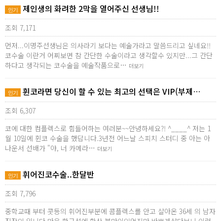
제인생의 화려한 2막을 열어주신 선생님!!
인기
조회 7,171
먼저...이명주선생님은 의사라기 보다는 예술가라고 말씀드리고 싶네요!!
코수술 이란거 어찌보면 참 간단한 수술이라고 생각할수 있지만...그 간단
하다고 생각되는 코수술을 예술작품으로…
더보기
휜코라면 당신이 할 수 있는 최고의 선택은 VIP(부제…
인기
조회 6,307
코에 대한 컴플렉스로 힘들어하는 여러분~~안녕하세요?! ^____^ 저는 1
월 10일에 휜코 수술을 했답니다.3년전 어느날 스피치 스터디 중 아는 아
나운서 선배가 "야, 너 카메라…
더보기
휘어진코수술..한달반
인기
조회 7,796
중학교때 부터 콧등의 휘어진부분에 콤플렉스를 안고 살아온 36세 의 남자