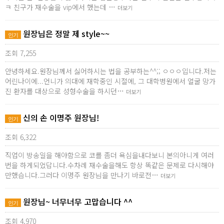
ㅋ 친구가 재수술을 vip에서 했는데 …
더보기
원장님은 정말 제 style~~
인기
조회 7,255
안녕하세요.원장님께서 싫어하시는 법을 공부하는^^;; ㅇㅇㅇ입니다.저는
어린나이에...언니가 의대에 재학중인 시절에, 그 대학병원에서 얼굴 망가
진 환자를 대상으로 성형수술을 하시던…
더보기
신의 손 이명주 원장님!
인기
조회 6,322
직업이 방송일을 해야함으로 코를 좀더 욕심을내다보니 본의아니게 여러
번을 하게되었답니다.수차례 재수술을해도 항상 똑같은 문제로 다시해야
만했습니다.그러다 이명주 원장님을 만나기 바로전…
더보기
원장님~ 너무너무 고맙습니다 ^^
인기
조회 4,970