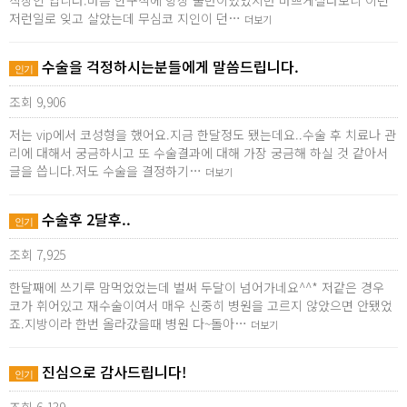
직장인 입니다.마음 한구석에 항상 불만이있었지만 바쁘게살다보니 이런
저런일로 잊고 살았는데 무심코 지인이 던…
더보기
수술을 걱정하시는분들에게 말씀드립니다.
인기
조회 9,906
저는 vip에서 코성형을 했어요.지금 한달정도 됐는데요..수술 후 치료나 관
리에 대해서 궁금하시고 또 수술결과에 대해 가장 궁금해 하실 것 같아서
글을 씁니다.저도 수술을 결정하기…
더보기
수술후 2달후..
인기
조회 7,925
한달째에 쓰기루 맘먹었었는데 벌써 두달이 넘어가네요^^* 저같은 경우
코가 휘어있고 재수술이여서 매우 신중히 병원을 고르지 않았으면 안됐었
죠.지방이라 한번 올라갔을때 병원 다~돌아…
더보기
진심으로 감사드립니다!
인기