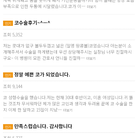
계속 휘게돼고 숨을 못쉬게 돼서 거친운동을하거나 힘이 들때는 항상 호흡
부족으로 인한 두통에 시달렸습니다.코가 이…
더보기
코수술후기~^ㅡ^
인기
조회 5,352
저는 콧대가 없구 볼두두껍고 넓은 (일명 땅콩볼)코였습니다 아는분이 소
개해주셔서 수술을 하게됐는데 우선 상담해주시는 실장님 너무 친절하시
구요~ 이 병원의 모든 간호사 언니들 친절하…
더보기
정말 예쁜 코가 되었습니다.
인기
조회 9,144
코 성형수술을 했습니다.저는 현재 30대 후반이고, 미혼 여성입니다.귀 뚫
는 것조차 무서워하던 제가 많은 고민과 생각과 두려움 끝에 코 수술을 한
지 이제 한 달하고 15일이 지났…
더보기
만족스럽습니다. 감사합니다
인기