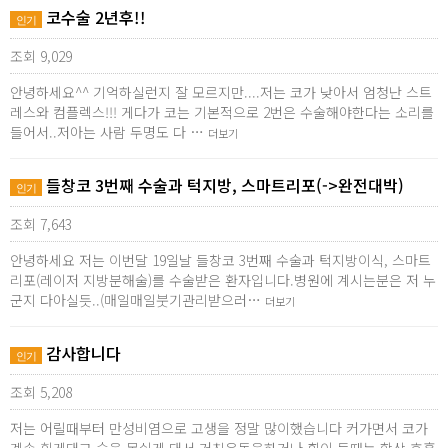
코수술 2년후!!
인기
조회 9,029
안녕하세요^^ 기억하실런지 잘 모르지만....저는 코가 낮아서 엄청난 스트
레스와 컴플렉스!!! 게다가 코는 기본적으로 2번은 수술해야한다는 소리를
들어서..저아는 사람 두명도 다 …
더보기
들창코 3번째 수술과 턱지방, 스마트리포(->완전대박)
인기
조회 7,643
안녕하세요 저는 이번달 19일날 들창코 3번째 수술과 턱지방이식, 스마트
리포(레이저 지방분해술)를 수술받은 환자입니다.병원에 계시는분은 저 누
군지 다아실듯..(매일매일붓기관리받으러…
더보기
감사합니다
인기
조회 5,208
저는 어릴때부터 만성비염으로 고생을 정말 많이했습니다 커가면서 코가