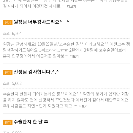
2달쯤 전에 수술받은 **정 입니다.사실 저같은 경우는 갑자기 성형수술을
결심하게 되어서 이것저것 제대로 …
더보기
원장님 너무감사드려요^ㅡ^
인기
조회 6,264
원장님 안녕하세요! 10월23일날/코수술한 김** 이라고해요^^ 예전코는 정
말생각하기도싫어요 ..복코라서...ㅠㅠ 2월인가 3월달에 코수술알아보러
혼자 압구정에와서 이곳저곳 알아보…
더보기
선생님 감사합니다.^.^
인기
조회 5,662
수술한지 한달째 되어가는데요 문**이에요^.^ 약간의 붓기가 있지만 화장
을 하지 않아도 전에 신경써서 꾸민것보다 예뻐진거 같아서 대만족이에요
주위사람들도 자연스럽게 되었다고 하고 …
더보기
수술한지 한 달 후
인기