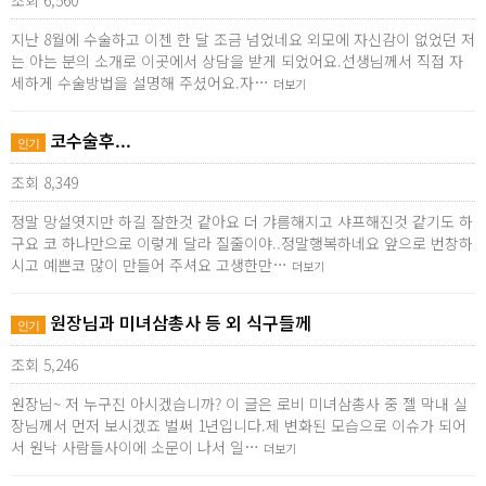
조회 6,560
지난 8월에 수술하고 이젠 한 달 조금 넘었네요 외모에 자신감이 없었던 저
는 아는 분의 소개로 이곳에서 상담을 받게 되었어요.선생님께서 직접 자
세하게 수술방법을 설명해 주셨어요.자…
더보기
코수술후...
인기
조회 8,349
정말 망설엿지만 하길 잘한것 같아요 더 갸름해지고 샤프해진것 같기도 하
구요 코 하나만으로 이렇게 달라 질줄이야..정말행복하네요 앞으로 번창하
시고 예쁜코 많이 만들어 주셔요 고생한만…
더보기
원장님과 미녀삼총사 등 외 식구들께
인기
조회 5,246
원장님~ 저 누구진 아시겠습니까? 이 글은 로비 미녀삼총사 중 젤 막내 실
장님께서 먼저 보시겠죠 벌써 1년입니다.제 변화된 모습으로 이슈가 되어
서 원낙 사람들사이에 소문이 나서 일…
더보기