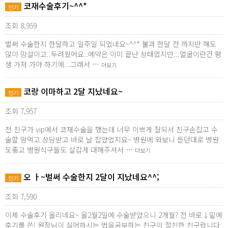
코재수술후기~^^*
인기
조회 8,959
벌써 수술한지 한달하고 일주일 되었네요~^^* 불과 한달 전 까지만 해도
많이 망설이고..두려웠어요..예약은 이미 끝난 상태였지만...얼굴이란건 평
생 가져 가야 하기에...그래서 …
더보기
코랑 이마하고 2달 지났네요~
인기
조회 7,957
전 친구가 vip에서 코재수술을 했는데 너무 이쁘게 잘되서 친구손잡고 수
술할 맘먹고 상담받고 바로 날 잡았었지요~ 병원에 와보니 듣던대로 병원
도좋고 병원식구들도 살갑게 대해주셔서 …
더보기
오 ㅏ~벌써 수술한지 2달이 지났네요^^;
인기
조회 7,590
이제 수술후기 올리네요~ 올2월2일에 수술받았으니 2개월? 전 바로↓밑에
후기를 쓴! 원장님이 싫어하시는 법을공부하는 친구의 절친한 친구랍니다