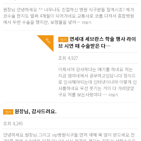
원장님 안녕하세요 ^^ 너무나도 친절하신 병원 식구분들 잘계시죠? 제가
코수술 한지도 벌써 4개월이 되어가네요.교통사로 코를 다쳐서 종합병원
에서 두번 수술을 했지만, 보형물을 넣어…
더보기
연세대 세브란스 학술 행사 라이
Hot
인기
브 시연 때 수술받은 다…
조회 4,927
이제서야 감사하다는 얘기를 하네요 저는
지금 엄마네에서 공부하고있답니다 정식으
로 인사해야되는데 인터넷이나마 이렇게 인
사를하네요 우선 붓기는 거의 다 가라앉았
구요 저를 보는사람마다 …
더보기
원장님, 감사드려요.
인기
조회 4,245
안녕하세요.원장님.그리고 vip병원식구들.먼저 새해 복 많이 받으세요.전