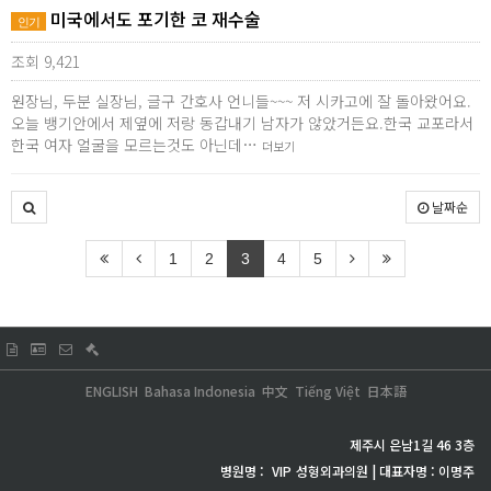
미국에서도 포기한 코 재수술
인기
조회 9,421
원장님, 두분 실장님, 글구 간호사 언니들~~~ 저 시카고에 잘 돌아왔어요.
오늘 뱅기안에서 제옆에 저랑 동갑내기 남자가 않았거든요.한국 교포라서
한국 여자 얼굴을 모르는것도 아닌데…
더보기
날짜순
1
2
3
4
5
ENGLISH
Bahasa Indonesia
中文
Tiếng Việt
日本語
제주시 은남1길 46 3층
병원명 :
VIP
성형외과의원 | 대표자명 : 이명주