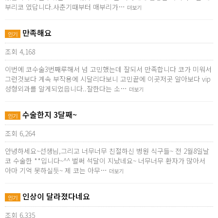
부리코 였답니다.사춘기때부터 매부리가…
더보기
만족해요
인기
조회 4,168
이번에 코수술3번째루해서 넘 고민했는데 잘되서 만족합니다 코가 미워서
그런것보다 계속 부작용에 시달리다보니 고민끝에 이곳저곳 알아보다 vip
성형외과를 알게되었읍니다..잘한다는 소…
더보기
수술한지 3달째~
인기
조회 6,264
안녕하세요~선생님,그리고 너무너무 친절하신 병원 식구들~ 전 2월8일날
코 수술한 **입니다~^^ 벌써 석달이 지났네요~ 너무너무 환자가 많아서
아마 기억 못하실듯~ 제 코는 아무…
더보기
인상이 달라졌다네요
인기
조회 6,335