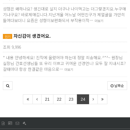
성형은 왜하나요? 생긴대로 살지 더구나 나이먹고는 더그렇겠지요.누구얘
기냐구요? 바로제얘깁니다.지난겨울 어느날 어떤친구가 제얼굴을 가만히
들여다보더니 요즘은 성형이보편화되서 부작용이적…
더보기
자신감이 생겼어요.
인기
조회 9,996
* 내용 안녕하세요! 진작에 올렸어야 하는데 정말 죄송해요.^*^~ 원장님
실장님 간호선생님들 또 우리 이쁘고 귀여운 선경언니! 모두 잘 지내시죠?
갈때마다 항상 한결같은 마음으로…
더보기
날짜순
21
22
23
24