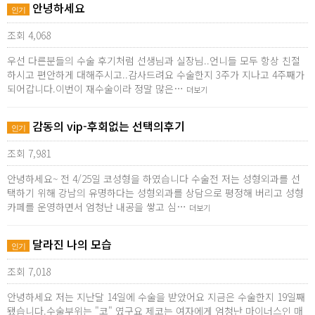
안녕하세요
인기
조회 4,068
우선 다른분들의 수술 후기처럼 선생님과 실장님..언니들 모두 항상 친절
하시고 편안하게 대해주시고..감사드려요 수술한지 3주가 지나고 4주째가
되어갑니다.이번이 재수술이라 정말 많은…
더보기
감동의 vip-후회없는 선택의후기
인기
조회 7,981
안녕하세요~ 전 4/25일 코성형을 하였습니다 수술전 저는 성형외과를 선
택하기 위해 강남의 유명하다는 성형외과를 상담으로 평정해 버리고 성형
카페를 운영하면서 엄청난 내공을 쌓고 심…
더보기
달라진 나의 모습
인기
조회 7,018
안녕하세요 저는 지난달 14일에 수술을 받았어요 지금은 수술한지 19일째
됐습니다.수술부위는 "코" 였구요 제코는 여자에게 엄청난 마이너스인 매