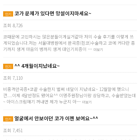
코가 문제가 있다면 망설이지마세요~
인기
조회 8,726
코때문에 고민하시는 많은분들이계실거같아 저의 수술 후기를 이렇게 쓰
게되었습니다.저는 서울대병원에서 완곡증(흰코)수술하고 코에 커다란 종
기까지 생겨 마음의 병까지 생겨 대인기피증이 …
더보기
^^ 4개월이지났네요~
인기
조회 7,110
비중격만곡증+코끝 수술한지 벌써 네달이 지났네요~ 12월말에 했으니
깐....이제 4달반정도 됐어요^^ 이명주원장님이랑 상담하고, 수술받았는데
~ 아이스크림얘기 꺼내면 제가 누군지 아…
더보기
얼굴에서 안보이던 코가 이젠 보여요~^^
인기
조회 7,451