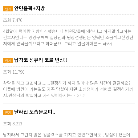
안면윤곽+지방
인기
조회 7,476
4월말에 턱이랑 지방이식했습니다 병원갔을때 왜하냐고 하지말라고하는
간호사언니두 있었구ㅋㅋ 실장님과 원장선생님은 옆턱만 조금깍고싶었던
저에게 앞턱을깍으라고 하더군요..그리고 얼굴이마른…
더보기
납작코 성유리 코로 변신!!
인기
조회 11,790
상담을 하고 고민하고.......결정하기 까지 얼마나 많은 시간이 걸릴까요?
아플때 병원에 가는일도 자꾸 망설여 지던 소심쟁이가 성형을 결정하기까
지.원장님의 확실하고 자신있어하시는…
더보기
달라진 모습을보며..
인기
조회 8,213
남자라서 그런지 많은 컴플렉스를 가지고 있었으면서도 , 망설여 졌는데