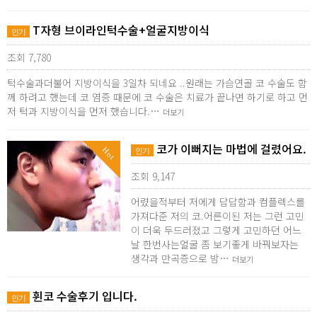
T자형 브이라인턱수술+얼굴지방이식
인기
조회 7,780
턱수술과더불어 지방이식을 3일차 되네요 ..원래는 가슴연골 코 수술도 함
께 하려고 했는데 코 염증 때문에 코 수술은 치료가 끝나면 하기로 하고 먼
저 턱과 지방이식을 먼저 했습니다.…
더보기
코가 이뻐지는 마법에 걸렸어요.
Hot
인기
조회 9,147
어렸을적부터 저에게 답답함과 컴플렉스를
가져다준 저의 코.어른이된 저는 그런 고민
이 더욱 두드러졌고 그렇게 고민하던 어느
날 한번사는얼굴 좀 보기좋게 바꿔보자는
생각과 만곡증으로 밤…
더보기
휜코 수술후기 입니다.
인기