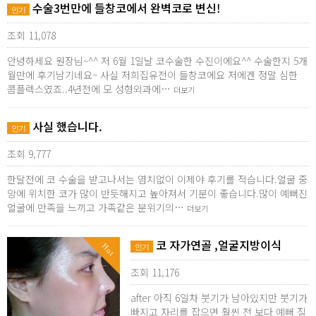
수술3번만에 들창코에서 완벽코로 변신!
인기
조회 11,078
안녕하세요 원장님~^^ 저 6월 1일날 코수술한 수진이에요^^ 수술한지 5개
월만에 후기남기네요~ 사실 저희집유전이 들창코에요 저에겐 정말 심한
콤플렉스였죠..4년전에 모 성형외과에…
더보기
사실 했습니다.
인기
조회 9,777
한달전에 코 수술을 받고나서는 염치없이 이제야 후기를 적습니다.얼굴 중
앙에 위치한 코가 많이 반듯해지고 높아져서 기분이 좋습니다.많이 예뻐진
얼굴에 만족을 느끼고 가족같은 분위기의…
더보기
코 자가연골 ,얼굴지방이식
Hot
인기
조회 11,176
after 아직 6일차 붓기가 남아있지만 붓기가
빠지고 자리를 잡으면 훨씬 전 보다 예뻐 질