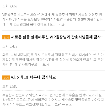
조회 7,663
VIP식구들 넘보구싶네요 ^^ 저에게 새 삶을주신 정말감사드릴 이명주 원
장님과 VIP식구들 모두모두 안녕하신가요?? 수술할때 쌀쌀한 가을이었는
데 이제 조금만있음 봄이 찾아오네요..…
더보기
새로운 삶을 살게해주신 VIP원장님과 간호사님들께 감사…
인기
조회 8,433
와우..벌써 대공사(?)를 한지 오늘로서 정확히 71일째가 되가네요..^^ 일단
제일먼저 우연히 웹서핑 하다가 VIP를 콕 집어서 찾아오게 만드신 그 무언
가의 힘..께 감사드리구요…
더보기
v.i.p 최고!!너무나 감사해요
인기
조회 8,585
수술한지 한달하구 몇일지났어요..전 8년전에 코수술을 한적이있어여 실
리+알로덤으로요,,근데 실리콘이 휘어지고 재수술도 몇번을해도 나아지지
가 않더라구요,,, 먹고살기바쁘다보니 그냥 …
더보기