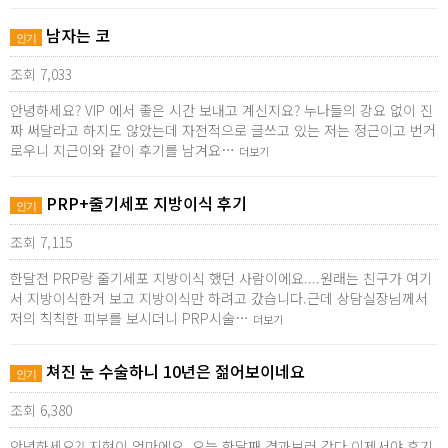
남자는 코
인기
조회 7,033
안녕하세요? VIP 에서 좋은 시간 보내고 계신지요? 누나들의 강요 없이 진
짜 써달라고 하지도 않았는데 자전적으로 글쓰고 있는 저는 정근이고 번거
로우니 지근이와 같이 후기를 남겨요…
더보기
PRP+줄기세포 지방이식 후기
인기
조회 7,115
한달전 PRP랑 줄기세포 지방이식 했던 사람이에요....원래는 친구가 여기
서 지방이식한거 보고 지방이식만 하려고 갔습니다.근데 상담실장님께서
저의 칙칙한 피부를 보시더니 PRP시술…
더보기
쳐진 눈 수술하니 10년은 젊어보이네요
인기
조회 6,380
안녕하세요?! 지현이 엄마에요..오늘 한달째 경과보러 갔다 이제서야 후기