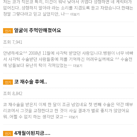
저는 코가 작은코 특히, 미간이 워낙 낮아서 귀엽다 성형하면 네 케릭터가
없어진다..성형하지 말아라 라는 소리를 지겹도록 듣고 자랐습니다.한때는
정말 그렇다라고 믿고 살았지만, 나…
더보기
얼굴이 주먹만해졌어요
인기
조회 7,941
안녕하세요^^ 2008년 11월에 사각턱 받았던 사람입니다.병원이 너무 바빠
서 사각턱 수술받던 사람들중에 저를 기억하긴 어려우실꺼에요 ^^ 수술전
에 남들보다 유난히 턱이 각져있었는…
더보기
코 재수술 후에..
인기
조회 8,842
코 재수술을 받은지 이제 한 달이 조금 넘었네요 첫 번째 수술은 약간 매부
리코여서 그것을 교정한다고 한 것이 사실 결과가 별로 좋지가 않았어요
뭐..어쩔 수 없지 하는 생각만 갖고…
더보기
4개월이된지금....
인기