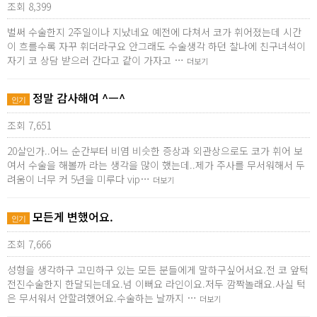
조회 8,399
벌써 수술한지 2주일이나 지났네요 예전에 다쳐서 코가 휘어졌는데 시간
이 흐를수록 자꾸 휘더라구요 안그래도 수술생각 하던 찰나에 친구녀석이
자기 코 상담 받으러 간다고 같이 가자고 …
더보기
정말 감사해여 ^ㅡ^
인기
조회 7,651
20살인가..어느 순간부터 비염 비슷한 증상과 외관상으로도 코가 휘어 보
여서 수술을 해볼까 라는 생각을 많이 했는데..제가 주사를 무서워해서 두
려움이 너무 커 5년을 미루다 vip…
더보기
모든게 변했어요.
인기
조회 7,666
성형을 생각하구 고민하구 있는 모든 분들에게 말하구싶어서요.전 코 앞턱
전진수술한지 한달되는데요.넘 이뻐요 라인이요.저두 깜짝놀래요.사실 턱
은 무서워서 안할려했어요.수술하는 날까지 …
더보기