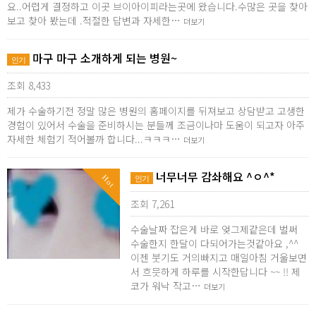
요..어렵게 결정하고 이곳 브이아이피라는곳에 왔습니다.수많은 곳을 찾아
보고 찾아 봤는데 .적절한 답변과 자세한…
더보기
마구 마구 소개하게 되는 병원~
인기
조회 8,433
제가 수술하기전 정말 많은 병원의 홈페이지를 뒤져보고 상담받고 고생한
경험이 있어서 수술을 준비하시는 분들께 조금이나마 도움이 되고자 아주
자세한 체험기 적어볼까 합니다...ㅋㅋㅋ…
더보기
너무너무 감솨해요 ^ㅇ^*
Hot
인기
조회 7,261
수술날짜 잡은게 바로 엊그제같은데 벌써
수술한지 한달이 다되어가는것같아요 ,^^
이젠 붓기도 거의빠지고 매일아침 거울보면
서 흐믓하게 하루를 시작한답니다 ~~ !! 제
코가 워낙 작고…
더보기