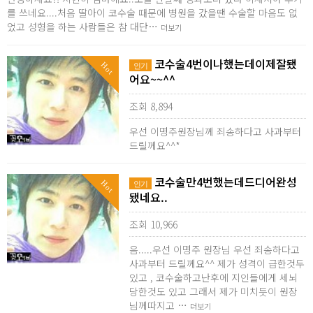
를 쓰네요....처음 딸아이 코수술 때문에 병원을 갔을땐 수술할 마음도 없
었고 성형을 하는 사람들은 참 대단…
더보기
코수술4번이나했는데이제잘됐
Hot
인기
어요~~^^
조회 8,894
우선 이명주원장님께 죄송하다고 사과부터
드릴께요^^*
코수술만4번했는데드디어완성
Hot
인기
됐네요..
조회 10,966
음.....우선 이명주 원장님 우선 죄송하다고
사과부터 드릴께요^^ 제가 성격이 급한것두
있고 , 코수술하고난후에 지인들에게 세뇌
당한것도 있고 그래서 제가 미치듯이 원장
님께따지고 …
더보기