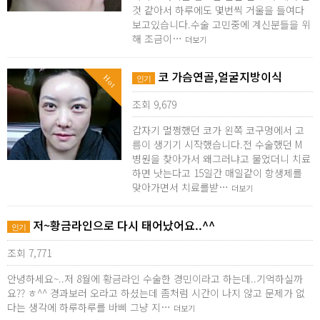
것 같아서 하루에도 몇번씩 거울을 들여다
보고있습니다.수술 고민중에 계신분들을 위
해 조금이…
더보기
코 가슴연골,얼굴지방이식
Hot
인기
조회 9,679
갑자기 멀쩡했던 코가 왼쪽 코구멍에서 고
름이 생기기 시작했습니다.전 수술했던 M
병원을 찾아가서 왜그러냐고 물었더니 치료
하면 낫는다고 15일간 매일같이 항생제를
맞아가면서 치료를받…
더보기
저~황금라인으로 다시 태어났어요..^^
인기
조회 7,771
안녕하세요~..저 8월에 황금라인 수술한 경민이라고 하는데..기억하실까
요?? ㅎ^^ 경과보러 오라고 하셨는데 좀처럼 시간이 나지 않고 문제가 없
다는 생각에 하루하루를 바삐 그냥 지…
더보기