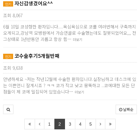
자신감생겼어요^^
인기
조회 8,067
6월 10일 코성형한 환자입니다....욕심욕심으로 코를 여러번해서 구축까지
오게되고,강남역 모병원에서 가슴연골로 수술했는데도 잘못되었어요,,, 전
그상태로 1년반동안 괴롭고 항상 힘…
더보기
코수술후기5개월반째
인기
조회 9,638
안녕하세요 ~저는 작년12월에 수술한 환자입니다.실장님하고 데스크에 있
는 이쁜언니 잘계시죠 ? ㅋㅋ 코가 작고 낮고 뭉뚝하고 ..코에대한 모든 단
점들이 제 코에 밀집되어 있었습니다…
더보기
날짜순
1
2
3
4
5