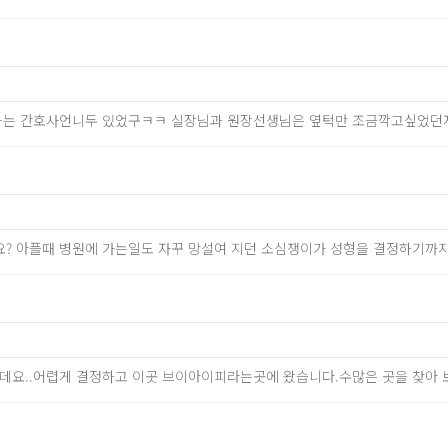
하는 간호사언니두 있었구ㅋㅋ 실장님과 원장선생님은 옆턱만 조금깍고싶었던
걸릴까요? 아플때 병원에 가는일도 자꾸 망설여 지던 소심쟁이가 성형을 결정하
데요..어렵게 결정하고 이곳 브이아이피라는곳에 왔습니다.수많은 곳을 찾아 