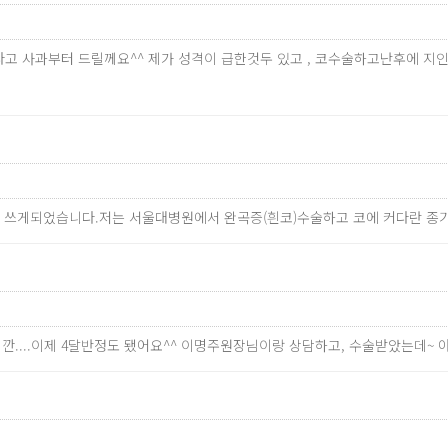
송하다고 사과부터 드릴께요^^ 제가 성격이 급한것두 있고 , 코수술하고난후에
 쓰게되었습니다.저는 서울대병원에서 완곡증(흰코)수술하고 코에 커다란 종
깐....이제 4달반정도 됐어요^^ 이명주원장님이랑 상담하고, 수술받았는데~