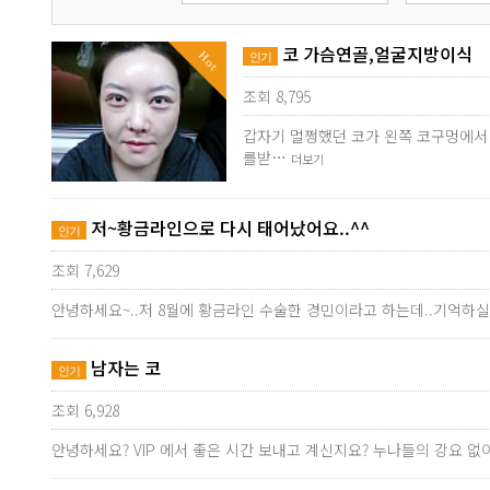
코 가슴연골,얼굴지방이식
Hot
인기
조회 8,795
갑자기 멀쩡했던 코가 왼쪽 코구멍에서
를받…
더보기
저~황금라인으로 다시 태어났어요..^^
인기
조회 7,629
안녕하세요~..저 8월에 황금라인 수술한 경민이라고 하는데..기억하실
남자는 코
인기
조회 6,928
안녕하세요? VIP 에서 좋은 시간 보내고 계신지요? 누나들의 강요