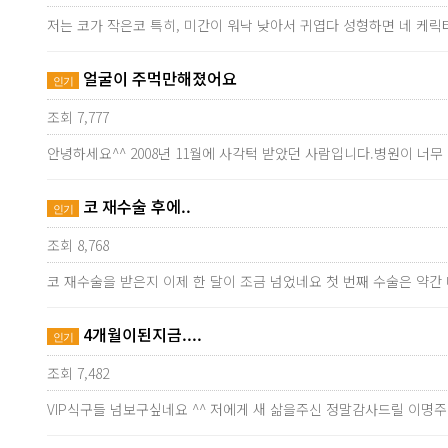
저는 코가 작은코 특히, 미간이 워낙 낮아서 귀엽다 성형하면 네 케
얼굴이 주먹만해졌어요
인기
조회 7,777
안녕하세요^^ 2008년 11월에 사각턱 받았던 사람입니다.병원이 
코 재수술 후에..
인기
조회 8,768
코 재수술을 받은지 이제 한 달이 조금 넘었네요 첫 번째 수술은 약간
4개월이된지금....
인기
조회 7,482
VIP식구들 넘보구싶네요 ^^ 저에게 새 삶을주신 정말감사드릴 이명