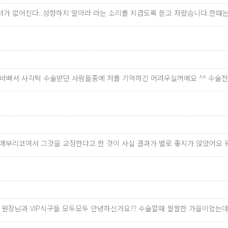
릭터가 없어진다..성형하지 말아라 라는 소리를 지겹도록 듣고 자랐습니다.한때
너무 바빠서 사각턱 수술받던 사람들중에 저를 기억하긴 어려우실꺼에요 ^^ 수
 매부리코여서 그것을 교정한다고 한 것이 사실 결과가 별로 좋지가 않았어요 뭐
주 원장님과 VIP식구들 모두모두 안녕하신가요?? 수술할때 쌀쌀한 가을이었는