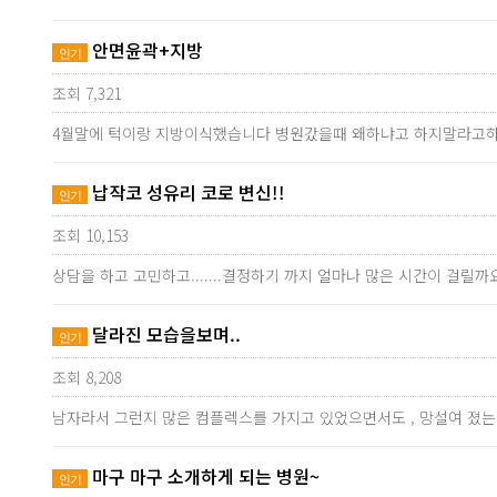
안면윤곽+지방
인기
조회 7,321
4월말에 턱이랑 지방이식했습니다 병원갔을때 왜하냐고 하지말라고
납작코 성유리 코로 변신!!
인기
조회 10,153
상담을 하고 고민하고.......결정하기 까지 얼마나 많은 시간이 
달라진 모습을보며..
인기
조회 8,208
남자라서 그런지 많은 컴플렉스를 가지고 있었으면서도 , 망설여 졌는
마구 마구 소개하게 되는 병원~
인기