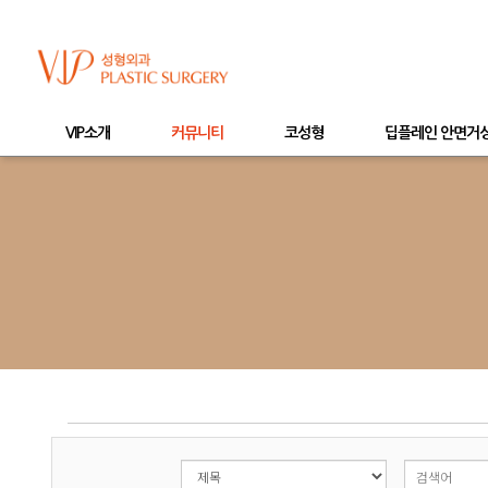
VIP소개
커뮤니티
코성형
딥플레인 안면거