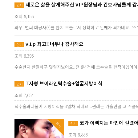
새로운 삶을 살게해주신 VIP원장님과 간호사님들께 감
인기
조회 8,156
와우..벌써 대공사(?)를 한지 오늘로서 정확히 71일째가 되가네요..
v.i.p 최고!!너무나 감사해요
인기
조회 8,395
수술한지 한달하구 몇일지났어요..전 8년전에 코수술을 한적이있어여
T자형 브이라인턱수술+얼굴지방이식
인기
조회 7,654
턱수술과더불어 지방이식을 3일차 되네요 ..원래는 가슴연골 코 수술
코가 이뻐지는 마법에 걸렸어
Hot
인기
조회 8,888