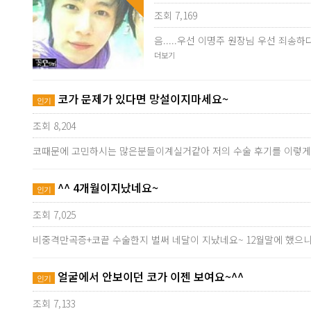
조회 7,169
음.....우선 이명주 원장님 우선 죄
더보기
코가 문제가 있다면 망설이지마세요~
인기
조회 8,204
코때문에 고민하시는 많은분들이계실거같아 저의 수술 후기를 이렇게
^^ 4개월이지났네요~
인기
조회 7,025
비중격만곡증+코끝 수술한지 벌써 네달이 지났네요~ 12월말에 했으니
얼굴에서 안보이던 코가 이젠 보여요~^^
인기
조회 7,133