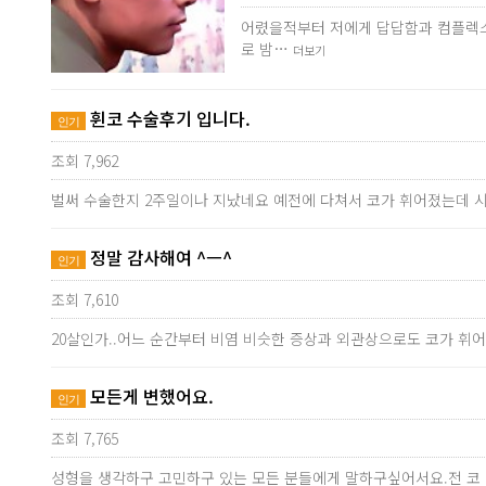
어렸을적부터 저에게 답답함과 컴플렉스
로 밤…
더보기
휜코 수술후기 입니다.
인기
조회 7,962
벌써 수술한지 2주일이나 지났네요 예전에 다쳐서 코가 휘어졌는데 
정말 감사해여 ^ㅡ^
인기
조회 7,610
20살인가..어느 순간부터 비염 비슷한 증상과 외관상으로도 코가 휘어
모든게 변했어요.
인기
조회 7,765
성형을 생각하구 고민하구 있는 모든 분들에게 말하구싶어서요.전 코