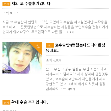
저의 코 수술후기입니다
인기
조회 8,007
지금 코 수술한지 한달하고 18일 되었네요 수술을 하고싶었지만 부작용을
호소하고 또 잘못된방법으로 재수술하는 사람들을 보면서수술 결정하기가
쉽지가 않더라구요..무조건적으로 다른 물…
더보기
코수술만4번했는데드디어완성
Hot
인기
됐네요..
조회 8,007
음.....우선 이명주 원장님 우선 죄송하다고
사과부터 드릴께요^^ 제가 성격이 급한것두
있고 , 코수술하고난후에 지인들에게 세뇌
당한것도 있고 그래서 제가 미치듯이 원장
님께따지고 …
더보기
확대 수술 후기입니다.
인기