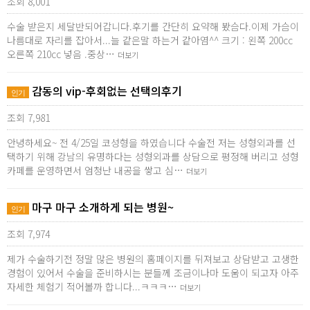
조회 8,001
수술 받은지 세달반되어갑니다.후기를 간단히 요약해 봤슴다.이제 가슴이
나름대로 자리를 잡아서...늘 같은말 하는거 같아염^^ 크기 : 왼쪽 200cc
오른쪽 210cc 넣음 .중상…
더보기
감동의 vip-후회없는 선택의후기
인기
조회 7,981
안녕하세요~ 전 4/25일 코성형을 하였습니다 수술전 저는 성형외과를 선
택하기 위해 강남의 유명하다는 성형외과를 상담으로 평정해 버리고 성형
카페를 운영하면서 엄청난 내공을 쌓고 심…
더보기
마구 마구 소개하게 되는 병원~
인기
조회 7,974
제가 수술하기전 정말 많은 병원의 홈페이지를 뒤져보고 상담받고 고생한
경험이 있어서 수술을 준비하시는 분들께 조금이나마 도움이 되고자 아주
자세한 체험기 적어볼까 합니다...ㅋㅋㅋ…
더보기