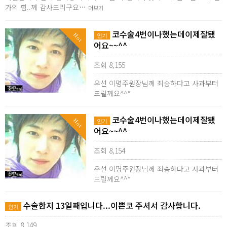
가의 힘..께 감사드리구요…
더보기
코수술4번이나했는데이제잘됐
Hot
인기
어요~~^^
조회 8,155
우선 이명주원장님께 죄송하다고 사과부터
드릴께요^^*
코수술4번이나했는데이제잘됐
Hot
인기
어요~~^^
조회 8,154
우선 이명주원장님께 죄송하다고 사과부터
드릴께요^^*
수술한지 13일째입니다...이쁜코 주셔서 감사합니다.
인기
조회 8,149