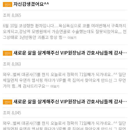
자신감생겼어요^^
인기
조회 8,065
6월 10일 코성형한 환자입니다....욕심욕심으로 코를 여러번해서 구축까지
오게되고,강남역 모병원에서 가슴연골로 수술했는데도 잘못되었어요,,, 전
그상태로 1년반동안 괴롭고 항상 힘…
더보기
새로운 삶을 살게해주신 VIP원장님과 간호사님들께 감사…
인기
조회 8,063
와우..벌써 대공사(?)를 한지 오늘로서 정확히 71일째가 되가네요..^^ 일단
제일먼저 우연히 웹서핑 하다가 VIP를 콕 집어서 찾아오게 만드신 그 무언
가의 힘..께 감사드리구요…
더보기
새로운 삶을 살게해주신 VIP원장님과 간호사님들께 감사…
인기
조회 8,045
와우..벌써 대공사(?)를 한지 오늘로서 정확히 71일째가 되가네요..^^ 일단
제일먼저 우연히 웹서핑 하다가 VIP를 콕 집어서 찾아오게 만드신 그 무언