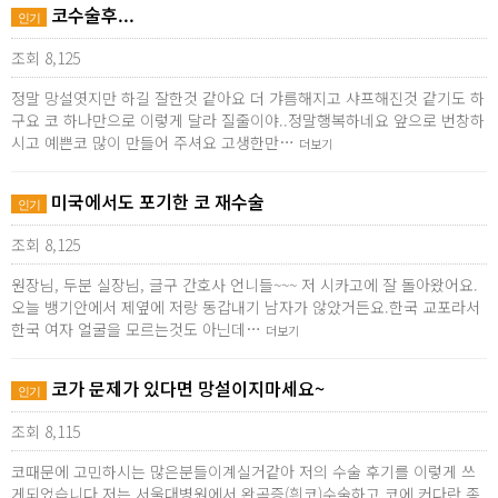
코수술후...
인기
조회 8,125
정말 망설엿지만 하길 잘한것 같아요 더 갸름해지고 샤프해진것 같기도 하
구요 코 하나만으로 이렇게 달라 질줄이야..정말행복하네요 앞으로 번창하
시고 예쁜코 많이 만들어 주셔요 고생한만…
더보기
미국에서도 포기한 코 재수술
인기
조회 8,125
원장님, 두분 실장님, 글구 간호사 언니들~~~ 저 시카고에 잘 돌아왔어요.
오늘 뱅기안에서 제옆에 저랑 동갑내기 남자가 않았거든요.한국 교포라서
한국 여자 얼굴을 모르는것도 아닌데…
더보기
코가 문제가 있다면 망설이지마세요~
인기
조회 8,115
코때문에 고민하시는 많은분들이계실거같아 저의 수술 후기를 이렇게 쓰
게되었습니다.저는 서울대병원에서 완곡증(흰코)수술하고 코에 커다란 종