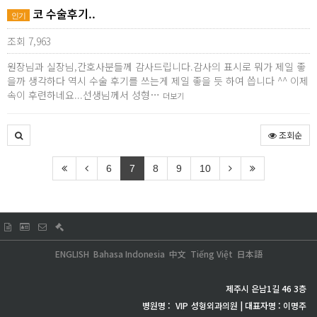
코 수술후기..
인기
조회 7,963
원장님과 실장님,간호사분들께 감사드립니다.감사의 표시로 뭐가 제일 좋
을까 생각하다 역시 수술 후기를 쓰는게 제일 좋을 듯 하여 씁니다 ^^ 이제
속이 후련하네요...선생님께서 성형…
더보기
조회순
6
7
8
9
10
ENGLISH
Bahasa Indonesia
中文
Tiếng Việt
日本語
제주시 은남1길 46 3층
병원명 :
VIP
성형외과의원 | 대표자명 : 이명주