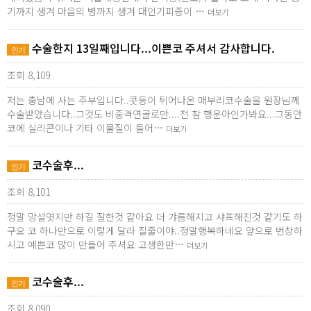
기까지 생겨 마음의 병까지 생겨 대인기피증이 …
더보기
수술한지 13일째입니다...이쁜코 주셔서 감사합니다.
인기
조회 8,109
저는 충남에 사는 주부입니다..콧등이 튀어나온 매부리코수술을 원장님께
수술받았습니다..그것도 비중격연골로만....전 참 행운아인가봐요...그동안
코에 실리콘이나 기타 이물질이 들어…
더보기
코수술후...
인기
조회 8,101
정말 망설엿지만 하길 잘한것 같아요 더 갸름해지고 샤프해진것 같기도 하
구요 코 하나만으로 이렇게 달라 질줄이야..정말행복하네요 앞으로 번창하
시고 예쁜코 많이 만들어 주셔요 고생한만…
더보기
코수술후...
인기
조회 8,090