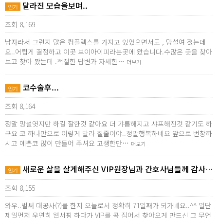
달라진 모습을보며..
인기
조회 8,169
남자라서 그런지 많은 컴플렉스를 가지고 있었으면서도 , 망설여 졌는데
요..어렵게 결정하고 이곳 브이아이피라는곳에 왔습니다.수많은 곳을 찾아
보고 찾아 봤는데 .적절한 답변과 자세한…
더보기
코수술후...
인기
조회 8,164
정말 망설엿지만 하길 잘한것 같아요 더 갸름해지고 샤프해진것 같기도 하
구요 코 하나만으로 이렇게 달라 질줄이야..정말행복하네요 앞으로 번창하
시고 예쁜코 많이 만들어 주셔요 고생한만…
더보기
새로운 삶을 살게해주신 VIP원장님과 간호사님들께 감사…
인기
조회 8,155
와우..벌써 대공사(?)를 한지 오늘로서 정확히 71일째가 되가네요..^^ 일단
제일먼저 우연히 웹서핑 하다가 VIP를 콕 집어서 찾아오게 만드신 그 무언