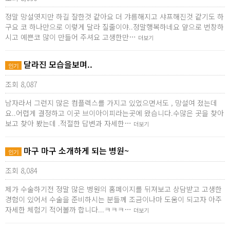
정말 망설엿지만 하길 잘한것 같아요 더 갸름해지고 샤프해진것 같기도 하
구요 코 하나만으로 이렇게 달라 질줄이야..정말행복하네요 앞으로 번창하
시고 예쁜코 많이 만들어 주셔요 고생한만…
더보기
달라진 모습을보며..
인기
조회 8,087
남자라서 그런지 많은 컴플렉스를 가지고 있었으면서도 , 망설여 졌는데
요..어렵게 결정하고 이곳 브이아이피라는곳에 왔습니다.수많은 곳을 찾아
보고 찾아 봤는데 .적절한 답변과 자세한…
더보기
마구 마구 소개하게 되는 병원~
인기
조회 8,084
제가 수술하기전 정말 많은 병원의 홈페이지를 뒤져보고 상담받고 고생한
경험이 있어서 수술을 준비하시는 분들께 조금이나마 도움이 되고자 아주
자세한 체험기 적어볼까 합니다...ㅋㅋㅋ…
더보기