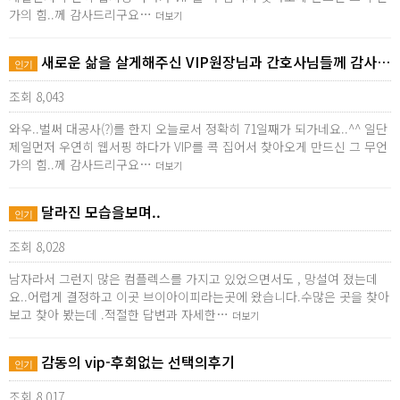
가의 힘..께 감사드리구요…
더보기
새로운 삶을 살게해주신 VIP원장님과 간호사님들께 감사…
인기
조회 8,043
와우..벌써 대공사(?)를 한지 오늘로서 정확히 71일째가 되가네요..^^ 일단
제일먼저 우연히 웹서핑 하다가 VIP를 콕 집어서 찾아오게 만드신 그 무언
가의 힘..께 감사드리구요…
더보기
달라진 모습을보며..
인기
조회 8,028
남자라서 그런지 많은 컴플렉스를 가지고 있었으면서도 , 망설여 졌는데
요..어렵게 결정하고 이곳 브이아이피라는곳에 왔습니다.수많은 곳을 찾아
보고 찾아 봤는데 .적절한 답변과 자세한…
더보기
감동의 vip-후회없는 선택의후기
인기
조회 8,017