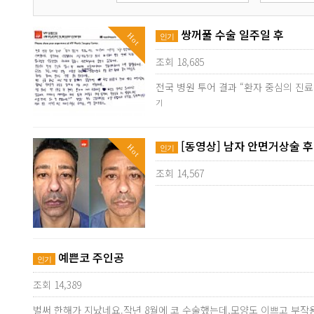
쌍꺼풀 수술 일주일 후
Hot
인기
조회 18,685
전국 병원 투어 결과 “환자 중심의 진
기
[동영상] 남자 안면거상술 
Hot
인기
조회 14,567
예쁜코 주인공
인기
조회 14,389
벌써 한해가 지났네요.작년 8월에 코 수술했는데,모양도 이쁘고 부작