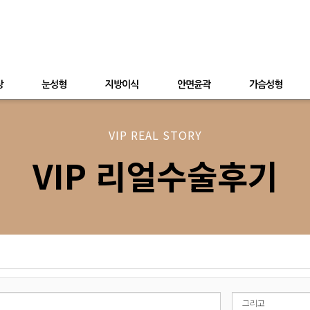
상
눈성형
지방이식
안면윤곽
가슴성형
VIP REAL STORY
VIP 리얼수술후기