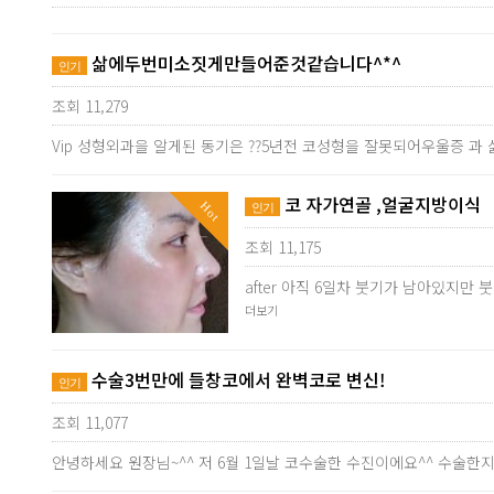
삶에두번미소짓게만들어준것같습니다^*^
인기
조회 11,279
Vip 성형외과을 알게된 동기은 ??5년전 코성형을 잘못되어우울증 과
코 자가연골 ,얼굴지방이식
Hot
인기
조회 11,175
after 아직 6일차 붓기가 남아있지
더보기
수술3번만에 들창코에서 완벽코로 변신!
인기
조회 11,077
안녕하세요 원장님~^^ 저 6월 1일날 코수술한 수진이에요^^ 수술