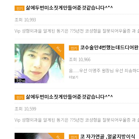
삶에두번미소짓게만들어준것같습니다^*^
인기
조회 10,993
Vip 성형외과을 알게된 동기은 ??5년전 코성형을 잘못되어우울증 과
코수술만4번했는데드디어완성
Hot
인기
조회 10,966
음.....우선 이명주 원장님 우선 죄
더보기
삶에두번미소짓게만들어준것같습니다^*^
인기
조회 10,599
Vip 성형외과을 알게된 동기은 ??5년전 코성형을 잘못되어우울증 과
코 자가연골 ,얼굴지방이식
Hot
인기