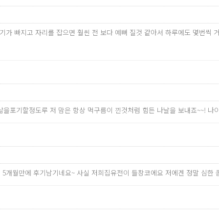
만 붓기가 빠지고 자리를 잡으면 훨씬 전 보다 예뻐 질것 같아서 하루에도 몇
 삶을포기할정도루 저 맘은 항상 먹구름이 낀것처럼 힘든 나날을 보내죠~~! 
한지 5개월만에 후기남기네요~ 사실 저희집유전이 들창코에요 저에겐 정말 심한