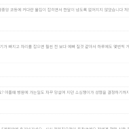
고 정중앙 코등에 커다란 물집이 잡히면서 한달이 넘도록 없어지지 않았습니다 
만 붓기가 빠지고 자리를 잡으면 훨씬 전 보다 예뻐 질것 같아서 하루에도 몇
걸릴까요? 아플때 병원에 가는일도 자꾸 망설여 지던 소심쟁이가 성형을 결정하