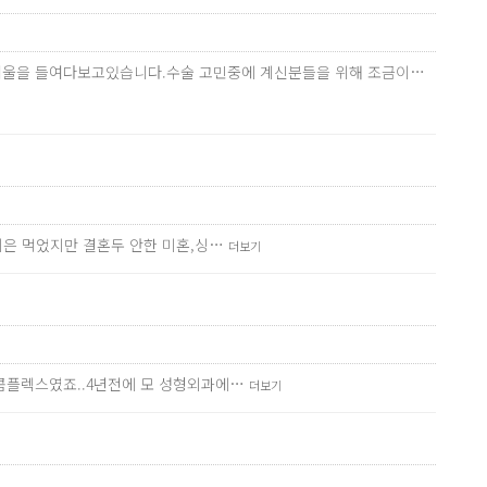
번씩 거울을 들여다보고있습니다.수술 고민중에 계신분들을 위해 조금이…
나이은 먹었지만 결혼두 안한 미혼,싱…
더보기
 콤플렉스였죠..4년전에 모 성형외과에…
더보기