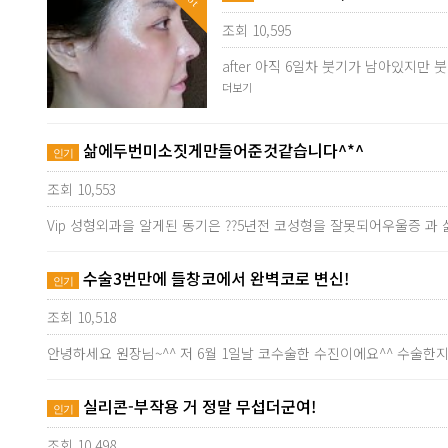
조회 10,595
after 아직 6일차 붓기가 남아있지
더보기
삶에두번미소짓게만들어준것같습니다^*^
인기
조회 10,553
Vip 성형외과을 알게된 동기은 ??5년전 코성형을 잘못되어우울증 과
수술3번만에 들창코에서 완벽코로 변신!
인기
조회 10,518
안녕하세요 원장님~^^ 저 6월 1일날 코수술한 수진이에요^^ 수술
실리콘-부작용 거 정말 무섭더군여!
인기
조회 10,498