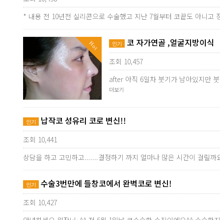
* 내용 전 10년전 실리콘으로 수술했고 지난 7월부터 코끝도 아니
코 자가연골 ,얼굴지방이식
Hot
인기
조회 10,457
after 아직 6일차 붓기가 남아있지
더보기
납작코 성유리 코로 변신!!
인기
조회 10,441
상담을 하고 고민하고.......결정하기 까지 얼마나 많은 시간이 
수술3번만에 들창코에서 완벽코로 변신!
인기
조회 10,427