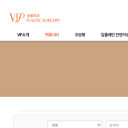
VIP소개
커뮤니티
코성형
딥플레인 안면거