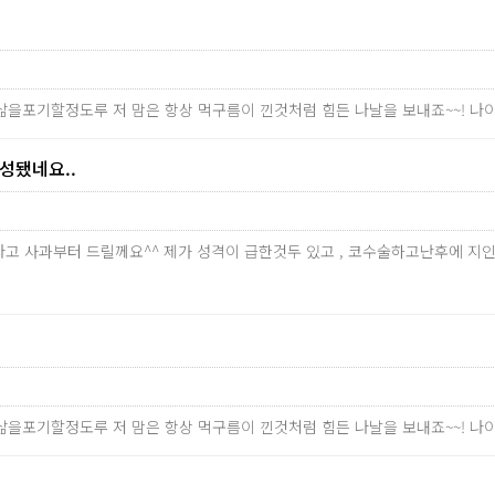
 삶을포기할정도루 저 맘은 항상 먹구름이 낀것처럼 힘든 나날을 보내죠~~! 
됐네요..
송하다고 사과부터 드릴께요^^ 제가 성격이 급한것두 있고 , 코수술하고난후에
 삶을포기할정도루 저 맘은 항상 먹구름이 낀것처럼 힘든 나날을 보내죠~~! 