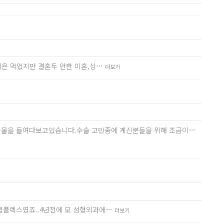
나이은 먹었지만 결혼두 안한 미혼,싱…
더보기
번씩 거울을 들여다보고있습니다.수술 고민중에 계신분들을 위해 조금이…
 콤플렉스였죠..4년전에 모 성형외과에…
더보기