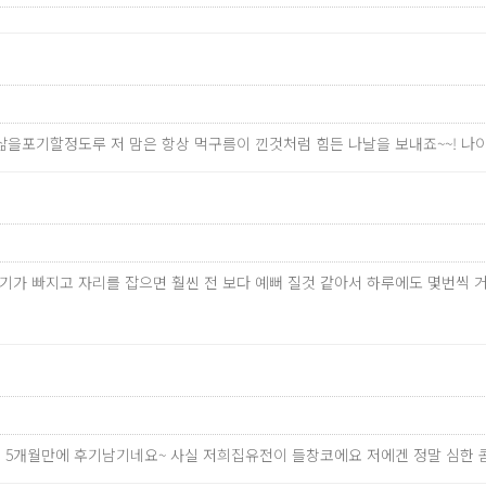
 삶을포기할정도루 저 맘은 항상 먹구름이 낀것처럼 힘든 나날을 보내죠~~! 
만 붓기가 빠지고 자리를 잡으면 훨씬 전 보다 예뻐 질것 같아서 하루에도 몇
한지 5개월만에 후기남기네요~ 사실 저희집유전이 들창코에요 저에겐 정말 심한