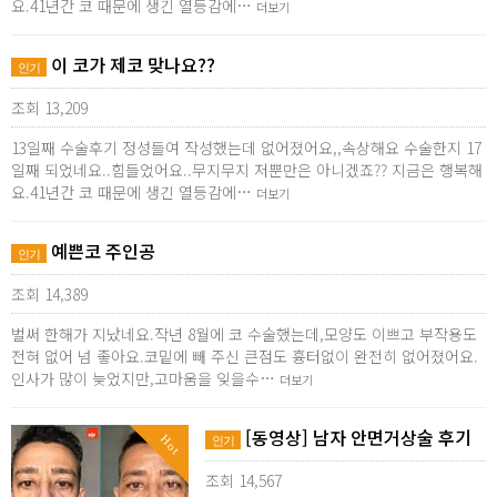
요.41년간 코 때문에 생긴 열등감에…
더보기
이 코가 제코 맞나요??
인기
조회 13,209
13일째 수술후기 정성들여 작성했는데 없어졌어요,,속상해요 수술한지 17
일째 되었네요..힘들었어요..무지무지 저뿐만은 아니겠죠?? 지금은 행복해
요.41년간 코 때문에 생긴 열등감에…
더보기
예쁜코 주인공
인기
조회 14,389
벌써 한해가 지났네요.작년 8월에 코 수술했는데,모양도 이쁘고 부작용도
전혀 없어 넘 좋아요.코밑에 빼 주신 큰점도 흉터없이 완전히 없어졌어요.
인사가 많이 늦었지만,고마움을 잊을수…
더보기
[동영상] 남자 안면거상술 후기
Hot
인기
조회 14,567