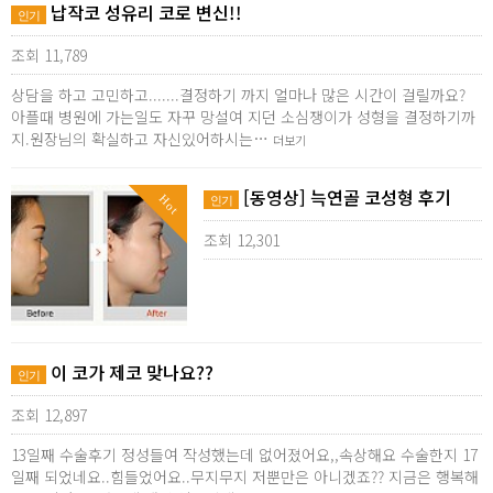
납작코 성유리 코로 변신!!
인기
조회 11,789
상담을 하고 고민하고.......결정하기 까지 얼마나 많은 시간이 걸릴까요?
아플때 병원에 가는일도 자꾸 망설여 지던 소심쟁이가 성형을 결정하기까
지.원장님의 확실하고 자신있어하시는…
더보기
[동영상] 늑연골 코성형 후기
Hot
인기
조회 12,301
이 코가 제코 맞나요??
인기
조회 12,897
13일째 수술후기 정성들여 작성했는데 없어졌어요,,속상해요 수술한지 17
일째 되었네요..힘들었어요..무지무지 저뿐만은 아니겠죠?? 지금은 행복해