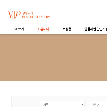
VIP소개
커뮤니티
코성형
딥플레인 안면거