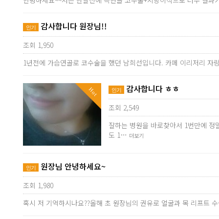
안녕하세요~~저는 한달전에 늑연골 코수술+지방이식으로 너무 결과가
감사합니다 원장님!!
인기
조회 1,950
1년전에 가슴연골로 코수술을 했던 남희선입니다. 카페 이리저리 
감사합니다 ㅎㅎ
Hot
인기
조회 2,549
잘하는 병원을 바로찾아서 1번만에 정
도 1…
더보기
원장님 안녕하세요~
인기
조회 1,980
혹시 저 기억하시나요??올해 초 원장님의 권유로 얼굴과 목 리프트 