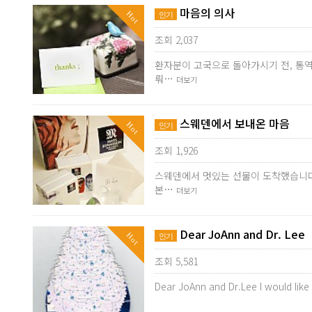
마음의 의사
Hot
인기
조회 2,037
환자분이 고국으로 돌아가시기 전, 통역
뤄…
더보기
스웨덴에서 보내온 마음
Hot
인기
조회 1,926
스웨덴에서 멋있는 선물이 도착했습니다 
본…
더보기
Dear JoAnn and Dr. Lee
Hot
인기
조회 5,581
Dear JoAnn and Dr.Lee I would like