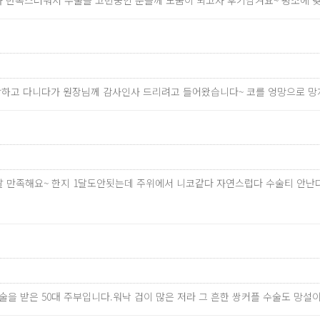
 만족스러워서 수술을 고민중인 분들께 도움이 되고자 후기남겨요~ 평소에 
자랑하고 다니다가 원장님께 감사인사 드리려고 들어왔습니다~ 코를 엉망으로 
말 만족해요~ 한지 1달도안됫는데 주위에서 니코같다 자연스럽다 수술티 안난
수술을 받은 50대 주부입니다.워낙 겁이 많은 저라 그 흔한 쌍커플 수술도 