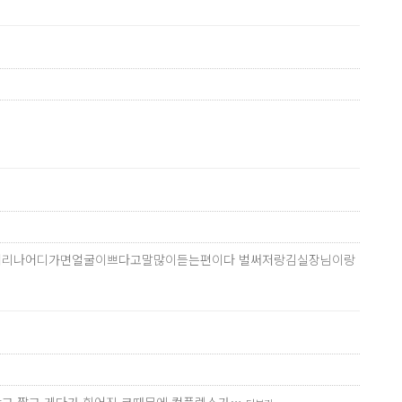
금도길거리나어디가면얼굴이쁘다고말많이듣는편이다 벌써저랑김실장님이랑