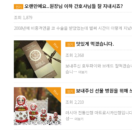
오랜만예요..원장님 이하 간호사님들 잘 지내시죠?
인기
조회 1,879
2008년에 비중격연골 코 수술을 받았었는데 벌써 시간이 이렇게 지났
맛있게 먹겠습니다.
Hot
인기
조회 2,368
보내주신 호두파이와 브레드 잘먹겠습니
습니…
더보기
보내주신 선물 병원을 위해 
Hot
인기
조회 2,210
러시아 전통인형 마트료시카인형입니다 ~
성…
더보기