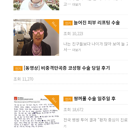
고…
더보기
늘어진 피부 리프팅 수술
Hot
인기
조회 10,223
나는 친구들보다 나이가 많아 보여 늘 
서…
더보기
[동영상] 비중격만곡증 코성형 수술 당일 후기
인기
조회 11,270
쌍꺼풀 수술 일주일 후
Hot
인기
조회 18,672
전국 병원 투어 결과 “환자 중심의 진
기