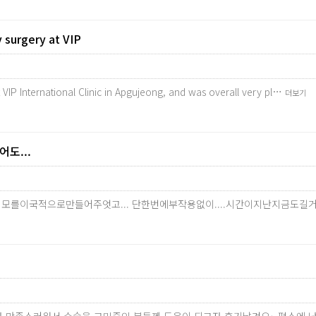
y surgery at VIP
t VIP International Clinic in Apgujeong, and was overall very pl…
더보기
도...
,외모를이국적으로만들어주엇고... 단한번에부작용없이....시간이지난지