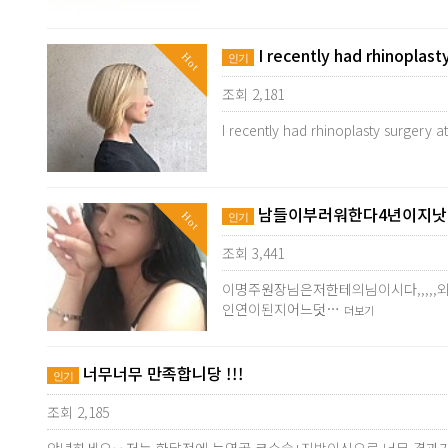
I recently had rhinoplast
Hot
인기
조회 2,181
I recently had rhinoplasty surgery a
남들이부러워한다4년이지낫어
Hot
인기
조회 3,441
이명주원장님은저한테의님이시다,,,,
인연이된지어느덧…
더보기
너무너무 만족합니당 !!!
인기
조회 2,185