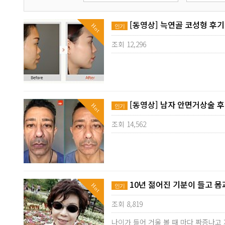
[동영상] 늑연골 코성형 후기
Hot
인기
조회 12,296
[동영상] 남자 안면거상술 
Hot
인기
조회 14,562
10년 젊어진 기분이 들고 몸
Hot
인기
조회 8,819
나이가 들어 거울 볼 때 마다 짜증나고