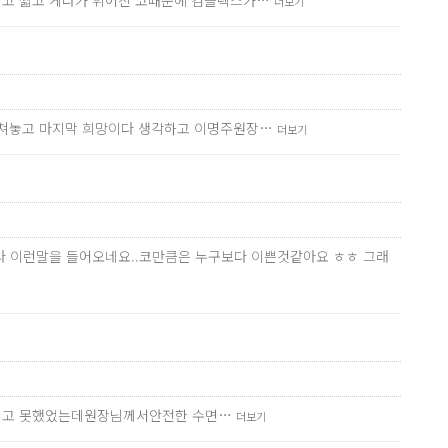
낮고 짧고 게다가 휘어진 코때문에 컴플렉스가…
더보기
망쳐놓고 마지막 희망이다 생각하고 이명주원장…
더보기
다 이런말을 들어오네요..코만큼은 누구보다 이쁜것같아요 ㅎㅎ 그래
망설이고 못했었는데원장님께서안전한 수면…
더보기