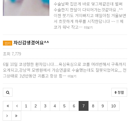
수술날짜 잡은게 바로 엊그제같은데 벌써
수술한지 한달이 다되어가는것같아요 ,^^
이젠 붓기도 거의빠지고 매일아침 거울보면
서 흐믓하게 하루를 시작한답니다 ~~ !! 제
코가 워낙 작고…
더보기
자신감생겼어요^^
인기
조회 7,779
6월 10일 코성형한 환자입니다....욕심욕심으로 코를 여러번해서 구축까지
오게되고,강남역 모병원에서 가슴연골로 수술했는데도 잘못되었어요,,, 전
그상태로 1년반동안 괴롭고 항상 힘…
더보기
정렬
1
2
3
4
5
6
7
8
9
10