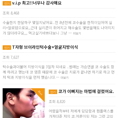
v.i.p 최고!!너무나 감사해요
인기
조회 8,468
수술한지 한달하구 몇일지났어요..전 8년전에 코수술을 한적이있어여 실
리+알로덤으로요,,근데 실리콘이 휘어지고 재수술도 몇번을해도 나아지지
가 않더라구요,,, 먹고살기바쁘다보니 그냥 …
더보기
T자형 브이라인턱수술+얼굴지방이식
인기
조회 7,627
턱수술과더불어 지방이식을 3일차 되네요 ..원래는 가슴연골 코 수술도 함
께 하려고 했는데 코 염증 때문에 코 수술은 치료가 끝나면 하기로 하고 먼
저 턱과 지방이식을 먼저 했습니다.…
더보기
코가 이뻐지는 마법에 걸렸어요.
Hot
인기
조회 8,820
어렸을적부터 저에게 답답함과 컴플렉스를
가져다준 저의 코.어른이된 저는 그런 고민