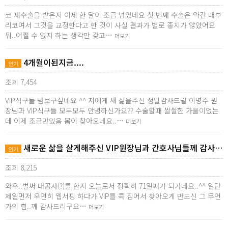
코 재수술을 받은지 이제 한 달이 조금 넘었네요 첫 번째 수술은 약간 매부
리코여서 그것을 교정한다고 한 것이 사실 결과가 별로 좋지가 않았어요
뭐..어쩔 수 없지 하는 생각만 갖고…
더보기
4개월이된지금....
인기
조회 7,454
VIP식구들 넘보구싶네요 ^^ 저에게 새 삶을주신 정말감사드릴 이명주 원
장님과 VIP식구들 모두모두 안녕하신가요?? 수술할때 쌀쌀한 가을이었는
데 이제 조금만있음 봄이 찾아오네요..…
더보기
새로운 삶을 살게해주신 VIP원장님과 간호사님들께 감사드려요^^*
인기
조회 8,215
와우..벌써 대공사(?)를 한지 오늘로서 정확히 71일째가 되가네요..^^ 일단
제일먼저 우연히 웹서핑 하다가 VIP를 콕 집어서 찾아오게 만드신 그 무언
가의 힘..께 감사드리구요…
더보기