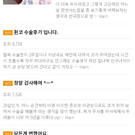
이 더욱 두드러졌고 그렇게 고민하던 어느
날 한번사는얼굴 좀 보기좋게 바꿔보자는
생각과 만곡증으로 밤…
더보기
휜코 수술후기 입니다.
인기
조회 8,738
벌써 수술한지 2주일이나 지났네요 예전에 다쳐서 코가 휘어졌는데 시간
이 흐를수록 자꾸 휘더라구요 안그래도 수술생각 하던 찰나에 친구녀석이
자기 코 상담 받으러 간다고 같이 가자고 …
더보기
정말 감사해여 ^ㅡ^
인기
조회 7,526
20살인가..어느 순간부터 비염 비슷한 증상과 외관상으로도 코가 휘어 보
여서 수술을 해볼까 라는 생각을 많이 했는데..제가 주사를 무서워해서 두
려움이 너무 커 5년을 미루다 vip…
더보기
모든게 변했어요.
인기