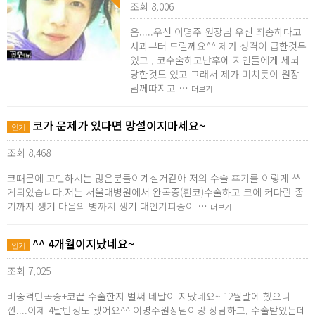
조회 8,006
음.....우선 이명주 원장님 우선 죄송하다고
사과부터 드릴께요^^ 제가 성격이 급한것두
있고 , 코수술하고난후에 지인들에게 세뇌
당한것도 있고 그래서 제가 미치듯이 원장
님께따지고 …
더보기
코가 문제가 있다면 망설이지마세요~
인기
조회 8,468
코때문에 고민하시는 많은분들이계실거같아 저의 수술 후기를 이렇게 쓰
게되었습니다.저는 서울대병원에서 완곡증(흰코)수술하고 코에 커다란 종
기까지 생겨 마음의 병까지 생겨 대인기피증이 …
더보기
^^ 4개월이지났네요~
인기
조회 7,025
비중격만곡증+코끝 수술한지 벌써 네달이 지났네요~ 12월말에 했으니
깐....이제 4달반정도 됐어요^^ 이명주원장님이랑 상담하고, 수술받았는데