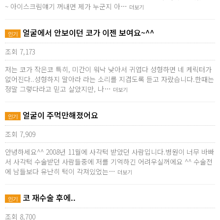
~ 아이스크림얘기 꺼내면 제가 누군지 아…
더보기
얼굴에서 안보이던 코가 이젠 보여요~^^
인기
조회 7,173
저는 코가 작은코 특히, 미간이 워낙 낮아서 귀엽다 성형하면 네 케릭터가
없어진다..성형하지 말아라 라는 소리를 지겹도록 듣고 자랐습니다.한때는
정말 그렇다라고 믿고 살았지만, 나…
더보기
얼굴이 주먹만해졌어요
인기
조회 7,909
안녕하세요^^ 2008년 11월에 사각턱 받았던 사람입니다.병원이 너무 바빠
서 사각턱 수술받던 사람들중에 저를 기억하긴 어려우실꺼에요 ^^ 수술전
에 남들보다 유난히 턱이 각져있었는…
더보기
코 재수술 후에..
인기
조회 8,700