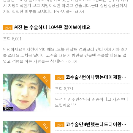
서 지방이식한거 보고 지방이식만 하려고 갔습니다.근데 상담실장님께서
저의 칙칙한 피부를 보시더니 PRP시술…
더보기
쳐진 눈 수술하니 10년은 젊어보이네요
인기
조회 6,001
안녕하세요?! 지현이 엄마에요..오늘 한달째 경과보러 갔다 이제서야 후기
를 쓰네요....처음 딸아이 코수술 때문에 병원을 갔을땐 수술할 마음도 없
었고 성형을 하는 사람들은 참 대단…
더보기
코수술4번이나했는데이제잘됐어요~~^^
Hot
인기
조회 8,331
우선 이명주원장님께 죄송하다고 사과부터
드릴께요^^*
코수술만4번했는데드디어완성됐네요..
Hot
인기