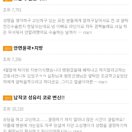
조회 7,791
성형을 생각하구 고민하구 있는 모든 분들에게 말하구싶어서요.전 코 앞턱
전진수술한지 한달되는데요.넘 이뻐요 라인이요.저두 깜짝놀래요.사실 턱
은 무서워서 안할려했어요.수술하는 날까지 …
더보기
안면윤곽+지방
인기
조회 7,256
4월말에 턱이랑 지방이식했습니다 병원갔을때 왜하냐고 하지말라고하는
간호사언니두 있었구ㅋㅋ 실장님과 원장선생님은 옆턱만 조금깍고싶었던
저에게 앞턱을깍으라고 하더군요..그리고 얼굴이마른…
더보기
납작코 성유리 코로 변신!!
인기
조회 10,210
상담을 하고 고민하고.......결정하기 까지 얼마나 많은 시간이 걸릴까요?
아플때 병원에 가는일도 자꾸 망설여 지던 소심쟁이가 성형을 결정하기까
지.원장님의 확실하고 자신있어하시는…
더보기