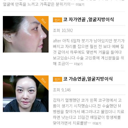
얼굴에 만족을 느끼고 가족같은 분위기의…
더보기
코 자가연골 ,얼굴지방이식
Hot
인기
조회 10,592
after 아직 6일차 붓기가 남아있지만 붓기가
빠지고 자리를 잡으면 훨씬 전 보다 예뻐 질
것 같아서 하루에도 몇번씩 거울을 들여다
보고있습니다.수술 고민중에 계신분들을 위
해 조금이…
더보기
코 가슴연골,얼굴지방이식
Hot
인기
조회 9,146
갑자기 멀쩡했던 코가 왼쪽 코구멍에서 고
름이 생기기 시작했습니다.전 수술했던 M
병원을 찾아가서 왜그러냐고 물었더니 치료
하면 낫는다고 15일간 매일같이 항생제를
맞아가면서 치료를받…
더보기