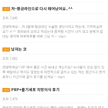
저~황금라인으로 다시 태어났어요..^^
인기
조회 7,645
안녕하세요~..저 8월에 황금라인 수술한 경민이라고 하는데..기억하실까
요?? ㅎ^^ 경과보러 오라고 하셨는데 좀처럼 시간이 나지 않고 문제가 없
다는 생각에 하루하루를 바삐 그냥 지…
더보기
남자는 코
인기
조회 7,062
안녕하세요? VIP 에서 좋은 시간 보내고 계신지요? 누나들의 강요 없이 진
짜 써달라고 하지도 않았는데 자전적으로 글쓰고 있는 저는 정근이고 번거
로우니 지근이와 같이 후기를 남겨요…
더보기
PRP+줄기세포 지방이식 후기
인기
조회 7,479
한달전 PRP랑 줄기세포 지방이식 했던 사람이에요....원래는 친구가 여기