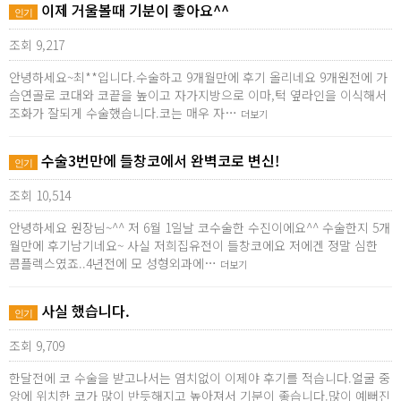
이제 거울볼때 기분이 좋아요^^
인기
조회 9,217
안녕하세요~최**입니다.수술하고 9개월만에 후기 올리네요 9개원전에 가
슴연골로 코대와 코끝을 높이고 자가지방으로 이마,턱 옆라인을 이식해서
조화가 잘되게 수술했습니다.코는 매우 자…
더보기
수술3번만에 들창코에서 완벽코로 변신!
인기
조회 10,514
안녕하세요 원장님~^^ 저 6월 1일날 코수술한 수진이에요^^ 수술한지 5개
월만에 후기남기네요~ 사실 저희집유전이 들창코에요 저에겐 정말 심한
콤플렉스였죠..4년전에 모 성형외과에…
더보기
사실 했습니다.
인기
조회 9,709
한달전에 코 수술을 받고나서는 염치없이 이제야 후기를 적습니다.얼굴 중
앙에 위치한 코가 많이 반듯해지고 높아져서 기분이 좋습니다.많이 예뻐진