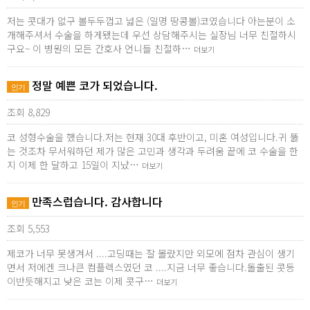
저는 콧대가 없구 볼두두껍고 넓은 (일명 땅콩볼)코였습니다 아는분이 소
개해주셔서 수술을 하게됐는데 우선 상담해주시는 실장님 너무 친절하시
구요~ 이 병원의 모든 간호사 언니들 친절하…
더보기
정말 예쁜 코가 되었습니다.
인기
조회 8,829
코 성형수술을 했습니다.저는 현재 30대 후반이고, 미혼 여성입니다.귀 뚫
는 것조차 무서워하던 제가 많은 고민과 생각과 두려움 끝에 코 수술을 한
지 이제 한 달하고 15일이 지났…
더보기
만족스럽습니다. 감사합니다
인기
조회 5,553
제코가 너무 못생겨서 ....고딩때는 잘 몰랐지만 외모에 점차 관심이 생기
면서 저에겐 크나큰 컴플렉스였던 코 ....지금 너무 좋습니다.돌출된 콧등
이반듯해지고 낮은 코는 이제 콧구…
더보기