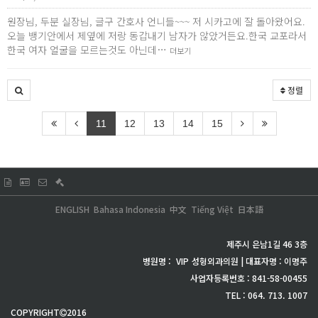
원장님, 두분 실장님, 글구 간호사 언니들~~~ 저 시카고에 잘 돌아왔어요.
오늘 뱅기안에서 제옆에 저랑 동갑내기 남자가 않았거든요.한국 교포라서
한국 여자 얼굴을 모르는것도 아닌데…
더보기
정렬
11
12
13
14
15
ENGLISH
Bahasa Indonesia
中文
Tiếng Việt
日本語
제주시 은남1길 46 3층
병원명 :
VIP
성형외과의원 | 대표자명 : 이명주
사업자등록번호 : 841-58-00455
TEL : 064. 713. 1007
COPYRIGHT
2016