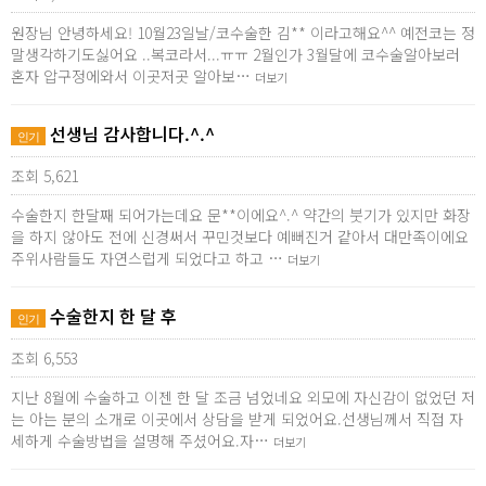
원장님 안녕하세요! 10월23일날/코수술한 김** 이라고해요^^ 예전코는 정
말생각하기도싫어요 ..복코라서...ㅠㅠ 2월인가 3월달에 코수술알아보러
혼자 압구정에와서 이곳저곳 알아보…
더보기
선생님 감사합니다.^.^
인기
조회 5,621
수술한지 한달째 되어가는데요 문**이에요^.^ 약간의 붓기가 있지만 화장
을 하지 않아도 전에 신경써서 꾸민것보다 예뻐진거 같아서 대만족이에요
주위사람들도 자연스럽게 되었다고 하고 …
더보기
수술한지 한 달 후
인기
조회 6,553
지난 8월에 수술하고 이젠 한 달 조금 넘었네요 외모에 자신감이 없었던 저
는 아는 분의 소개로 이곳에서 상담을 받게 되었어요.선생님께서 직접 자
세하게 수술방법을 설명해 주셨어요.자…
더보기