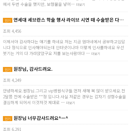
에서 두번 수술을 했지만, 보형물을 넣어…
더보기
연세대 세브란스 학술 행사 라이브 시연 때 수술받은 다…
인기
조회 4,456
이제서야 감사하다는 얘기를 하네요 저는 지금 엄마네에서 공부하고있답
니다 정식으로 인사해야되는데 인터넷이나마 이렇게 인사를하네요 우선
붓기는 거의 다 가라앉았구요 저를 보는사람마다 …
더보기
원장님, 감사드려요.
인기
조회 4,249
안녕하세요.원장님.그리고 vip병원식구들.먼저 새해 복 많이 받으세요.전
2달쯤 전에 수술받은 **정 입니다.사실 저같은 경우는 갑자기 성형수술을
결심하게 되어서 이것저것 제대로 …
더보기
원장님 너무감사드려요^ㅡ^
인기
조회 6,291