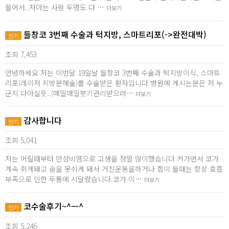
들어서..저아는 사람 두명도 다 …
더보기
들창코 3번째 수술과 턱지방, 스마트리포(->완전대박)
인기
조회 7,453
안녕하세요 저는 이번달 19일날 들창코 3번째 수술과 턱지방이식, 스마트
리포(레이저 지방분해술)를 수술받은 환자입니다.병원에 계시는분은 저 누
군지 다아실듯..(매일매일붓기관리받으러…
더보기
감사합니다
인기
조회 5,041
저는 어릴때부터 만성비염으로 고생을 정말 많이했습니다 커가면서 코가
계속 휘게돼고 숨을 못쉬게 돼서 거친운동을하거나 힘이 들때는 항상 호흡
부족으로 인한 두통에 시달렸습니다.코가 이…
더보기
코수술후기~^ㅡ^
인기
조회 5,246