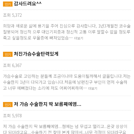
감사드려요^^
인기
조회 5,372
희망과 새로운 삶에 용기을 주어 진심으루 감사합니다, 1년3개월전 코수술
잘못되어 정신적 으루 대인기피증과 정신적 고통 이루 말할수 없을 정도루
죽고 싶을정도로 우울증에 빠져있었습…
더보기
처진가슴수술탄력있게
인기
조회 6,367
가슴수술로 고민하는 분들께 조금이나마 도움이될까해서 글올립니다.저는
수술한지 1년이 다되가고 있습니다.처음에 남편친구 부인이 먼저 수술하
고 너무 예뻐졌다는 소리에 저도 어찌어찌하여…
더보기
저 가슴 수술한지 딱 보름째에염...
인기
조회 5,978
저 가슴 수술한지 딱 보름째에염...첨에는 넘 무섭고 떨리고..온갖 상상이
다 되더라고요...수술하기 전 찾아 본게 많아서..너무 걱정이 되더라구요