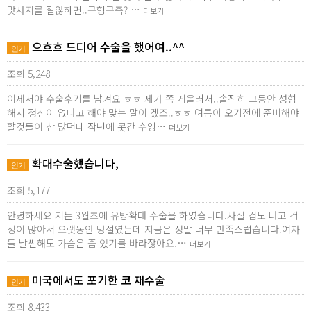
맛사지를 잘않하면..구형구축? …
더보기
으흐흐 드디어 수술을 했어여..^^
인기
조회 5,248
이제서야 수술후기를 남겨요 ㅎㅎ 제가 쫌 게을러서..솔직히 그동안 성형
해서 정신이 없다고 해야 맞는 말이 겠죠..ㅎㅎ 여름이 오기전에 준비해야
할것들이 참 많던데 작년에 못간 수영…
더보기
확대수술했습니다,
인기
조회 5,177
안녕하세요 저는 3월초에 유방확대 수술을 하였습니다.사실 겁도 나고 걱
정이 많아서 오랫동안 망설였는데 지금은 정말 너무 만족스럽습니다.여자
들 날씬해도 가슴은 좀 있기를 바라잖아요.…
더보기
미국에서도 포기한 코 재수술
인기
조회 8,433