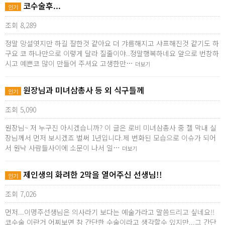
코수술후...
인기
조회 8,289
정말 망설엿지만 하길 잘한것 같아요 더 갸름해지고 샤프해진것 같기도 하
구요 코 하나만으로 이렇게 달라 질줄이야..정말행복하네요 앞으로 번창하
시고 예쁜코 많이 만들어 주셔요 고생한만…
더보기
원장님과 미녀삼총사 등 외 식구들께
인기
조회 5,090
원장님~ 저 누구진 아시겠습니까? 이 글은 로비 미녀삼총사 중 젤 막내 실
장님께서 먼저 보시겠죠 벌써 1년입니다.제 변화된 모습으로 이슈가 되어
서 원낙 사람들사이에 소문이 나서 일…
더보기
제인생의 화려한 2막을 열어주신 선생님!!
인기
조회 7,026
먼저...이명주선생님은 의사라기 보다는 예술가라고 말씀드리고 싶네요!!
코수술 이란거 어찌보면 참 간단한 수술이라고 생각할수 있지만...그 간단