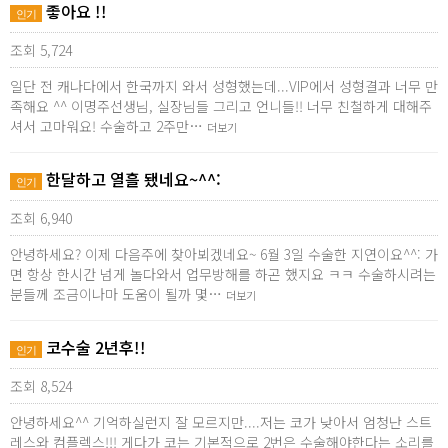
좋아요 !!
인기
조회 5,724
일단 전 캐나다에서 한국까지 와서 성형했는데...VIP에서 성형결과 너무 만
족해요 ^^ 이명주선생님, 실장님들 그리고 언니들!! 너무 친철하게 대해주
셔서 고마워요! 수술하고 2주만…
더보기
한달하고 열흘 됐네요~^^:
인기
조회 6,940
안녕하세요? 이제 다음주에 찾아뵈겠네요~ 6월 3일 수술한 지연이요^^: 가
면 항상 한시간 넘게 놀다와서 업무방해를 하곤 했지요 ㅋㅋ 수술하시려는
분들께 조금이나마 도움이 될까 몇…
더보기
코수술 2년후!!
인기
조회 8,524
안녕하세요^^ 기억하실런지 잘 모르지만....저는 코가 낮아서 엄청난 스트
레스와 컴플렉스!!! 게다가 코는 기본적으로 2번은 수술해야한다는 소리를