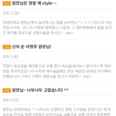
원장님은 정말 제 style~~
인기
조회 7,219
안녕하세요.원장님께서 싫어하시는 법을 공부하는^^;; ㅇㅇㅇ입니다.저는
어린나이에...언니가 의대에 재학중인 시절에, 그 대학병원에서 얼굴 망가
진 환자를 대상으로 성형수술을 하시던…
더보기
신의 손 이명주 원장님!
인기
조회 5,967
직업이 방송일을 해야함으로 코를 좀더 욕심을내다보니 본의아니게 여러
번을 하게되었답니다.수차례 재수술을해도 항상 똑같은 문제로 다시해야
만했습니다.그러다 이명주 원장님을 만나기 바로전…
더보기
원장님~ 너무너무 고맙습니다 ^^
인기
조회 5,070
원장님 안녕하세요 ^^ 너무나도 친절하신 병원 식구분들 잘계시죠? 제가
코수술 한지도 벌써 4개월이 되어가네요.교통사로 코를 다쳐서 종합병원