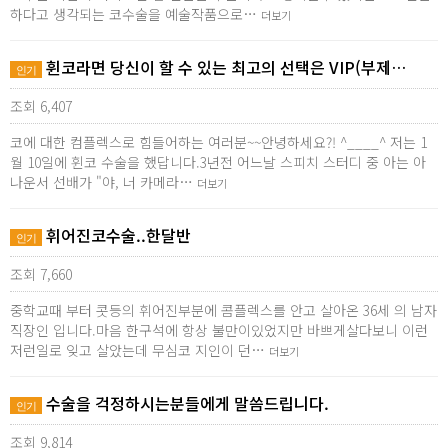
하다고 생각되는 코수술을 예술작품으로…
더보기
휜코라면 당신이 할 수 있는 최고의 선택은 VIP(부제…
인기
조회 6,407
코에 대한 컴플렉스로 힘들어하는 여러분~~안녕하세요?! ^____^ 저는 1
월 10일에 휜코 수술을 했답니다.3년전 어느날 스피치 스터디 중 아는 아
나운서 선배가 "야, 너 카메라…
더보기
휘어진코수술..한달반
인기
조회 7,660
중학교때 부터 콧등의 휘어진부분에 콤플렉스를 안고 살아온 36세 의 남자
직장인 입니다.마음 한구석에 항상 불만이있었지만 바쁘게살다보니 이런
저런일로 잊고 살았는데 무심코 지인이 던…
더보기
수술을 걱정하시는분들에게 말씀드립니다.
인기
조회 9,814