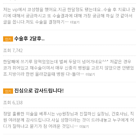
저는 vip에서 코성형을 했어요.지금 한달정도 됐는데요..수술 후 치료나 관
리에 대해서 궁금하시고 또 수술결과에 대해 가장 궁금해 하실 것 같아서
글을 씁니다.저도 수술을 결정하기…
더보기
수술후 2달후..
인기
조회 7,742
한달째에 쓰기루 맘먹었었는데 벌써 두달이 넘어가네요^^* 저같은 경우
코가 휘어있고 재수술이여서 매우 신중히 병원을 고르지 않았으면 안됐었
죠.지방이라 한번 올라갔을때 병원 다~돌아…
더보기
진심으로 감사드립니다!
인기
조회 6,138
정말 훌륭한 의술을 베푸시는 vip원장님과 친절하신 실장님, 간호사님, 직
원 여러분께 감사드립니다.사실 성형이라는 것이 드러내놓고 누구에게 어
디가 잘하냐고 묻기가 참 어려운 것입니…
더보기