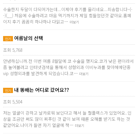
수술한지 두달이 다되어가는데...이제야 후기를 올리네요...죄송합니다~(-
-)(__) 처음에 수술하려고 마음 먹기까지가 제일 힘들었던것 같아요.홈페
이지 후기 꼼꼼히 하나하나 다읽고…
더보기
여름날의 선택
인기
조회 5,768
안녕하십니까.전 이번 여름 8월달에 코 수술을 했지요.코가 낮은 편이라서
좀 높여볼려고 인터넷검색을 통해서 성형외과 이비누과를 찾아헤메던중
vip 성형외과를 발견하게 되었습니다.코…
더보기
내 똥배는 어디로 갔어요??
인기
조회 5,504
저는 얼굴이 강하고 날카로워 보인다고 해서 늘 컬플렉스가 있었어요..인
상을 조금만 써도 많이 찌푸린 것 같이 보여 때론 오해를 받기도 하는 것
같았어요.나이가 들면 자기 얼굴에 책…
더보기