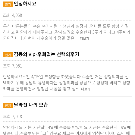
안녕하세요
인기
조회 4,068
우선 다른분들의 수술 후기처럼 선생님과 실장님..언니들 모두 항상 친절
하시고 편안하게 대해주시고..감사드려요 수술한지 3주가 지나고 4주째가
되어갑니다.이번이 재수술이라 정말 많은…
더보기
감동의 vip-후회없는 선택의후기
인기
조회 7,981
안녕하세요~ 전 4/25일 코성형을 하였습니다 수술전 저는 성형외과를 선
택하기 위해 강남의 유명하다는 성형외과를 상담으로 평정해 버리고 성형
카페를 운영하면서 엄청난 내공을 쌓고 심…
더보기
달라진 나의 모습
인기
조회 7,018
안녕하세요 저는 지난달 14일에 수술을 받았어요 지금은 수술한지 19일째
됐습니다.수술부위는 "코" 였구요 제코는 여자에게 엄청난 마이너스인 매