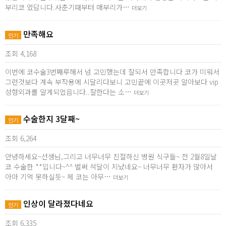
부리코 였답니다.사춘기때부터 매부리가…
더보기
만족해요
인기
조회 4,168
이번에 코수술3번째루해서 넘 고민했는데 잘되서 만족합니다 코가 미워서
그런것보다 계속 부작용에 시달리다보니 고민끝에 이곳저곳 알아보다 vip
성형외과를 알게되었읍니다..잘한다는 소…
더보기
수술한지 3달째~
인기
조회 6,264
안녕하세요~선생님,그리고 너무너무 친절하신 병원 식구들~ 전 2월8일날
코 수술한 **입니다~^^ 벌써 석달이 지났네요~ 너무너무 환자가 많아서
아마 기억 못하실듯~ 제 코는 아무…
더보기
인상이 달라졌다네요
인기
조회 6,335