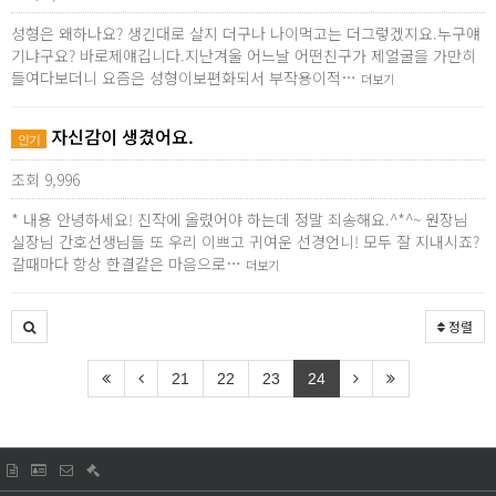
성형은 왜하나요? 생긴대로 살지 더구나 나이먹고는 더그렇겠지요.누구얘
기냐구요? 바로제얘깁니다.지난겨울 어느날 어떤친구가 제얼굴을 가만히
들여다보더니 요즘은 성형이보편화되서 부작용이적…
더보기
자신감이 생겼어요.
인기
조회 9,996
* 내용 안녕하세요! 진작에 올렸어야 하는데 정말 죄송해요.^*^~ 원장님
실장님 간호선생님들 또 우리 이쁘고 귀여운 선경언니! 모두 잘 지내시죠?
갈때마다 항상 한결같은 마음으로…
더보기
정렬
21
22
23
24