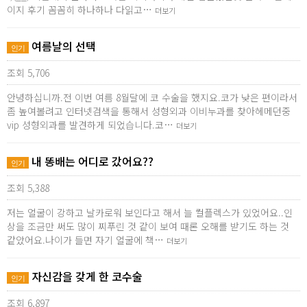
이지 후기 꼼꼼히 하나하나 다읽고…
더보기
여름날의 선택
인기
조회 5,706
안녕하십니까.전 이번 여름 8월달에 코 수술을 했지요.코가 낮은 편이라서
좀 높여볼려고 인터넷검색을 통해서 성형외과 이비누과를 찾아헤메던중
vip 성형외과를 발견하게 되었습니다.코…
더보기
내 똥배는 어디로 갔어요??
인기
조회 5,388
저는 얼굴이 강하고 날카로워 보인다고 해서 늘 컬플렉스가 있었어요..인
상을 조금만 써도 많이 찌푸린 것 같이 보여 때론 오해를 받기도 하는 것
같았어요.나이가 들면 자기 얼굴에 책…
더보기
자신감을 갖게 한 코수술
인기
조회 6,897