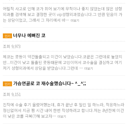
어릴적 사고로 인해 코가 휘어 보기에 무척이나 좋지 않았는데 많은 성형
외과를 검색해 보고 결정한 곳이 vip성형외과였습니다.그 만큼 믿음이 가
는 상담이었고, 그래서 그 자리에서 바…
더보기
너무나 예뻐진 코
인기
조회 9,973
제코는 콧등이 약간돌출되고 미간이 낮았습니다.코끝은 그런데로 높았지
만...미간이 낮고 돌출된 콧등때문에 고민이어서 코수술을 결심하고 여기
저기 성형외과에서 상담을 받았습니다.그런데 …
더보기
가슴연골로 코 재수술했습니다~ ^_^;;
인기
조회 9,151
진작에 수술 후기 올렸어했는데, 휴가 끝난 후 밀린 일 하느라, 적응하느라
정신없어서 지금 짬 시간 내어 한번 작성하려고 합니다.저는 8년전에 미간
이 낮은 코를 극복(?)해 보고자…
더보기