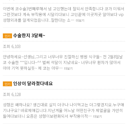
이번에 코수술3번째루해서 넘 고민했는데 잘되서 만족합니다 코가 미워서
그런것보다 계속 부작용에 시달리다보니 고민끝에 이곳저곳 알아보다 vip
성형외과를 알게되었읍니다..잘한다는 소…
더보기
수술한지 3달째~
인기
조회 6,103
안녕하세요~선생님,그리고 너무너무 친절하신 병원 식구들~ 전 2월8일날
코 수술한 **입니다~^^ 벌써 석달이 지났네요~ 너무너무 환자가 많아서
아마 기억 못하실듯~ 제 코는 아무…
더보기
인상이 달라졌다네요
인기
조회 6,128
성형은 왜하나요? 생긴대로 살지 더구나 나이먹고는 더그렇겠지요.누구얘
기냐구요? 바로제얘깁니다.지난겨울 어느날 어떤친구가 제얼굴을 가만히
들여다보더니 요즘은 성형이보편화되서 부작용이적…
더보기