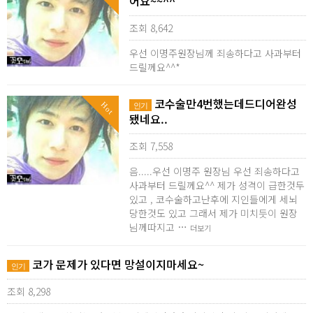
어요~~^^
조회 8,642
우선 이명주원장님께 죄송하다고 사과부터
드릴께요^^*
코수술만4번했는데드디어완성
Hot
인기
됐네요..
조회 7,558
음.....우선 이명주 원장님 우선 죄송하다고
사과부터 드릴께요^^ 제가 성격이 급한것두
있고 , 코수술하고난후에 지인들에게 세뇌
당한것도 있고 그래서 제가 미치듯이 원장
님께따지고 …
더보기
코가 문제가 있다면 망설이지마세요~
인기
조회 8,298