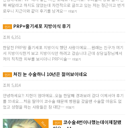
짜 써달라고 하지도 않았는데 자전적으로 글쓰고 있는 저는 정근이고 번거
로우니 지근이와 같이 후기를 남겨요…
더보기
PRP+줄기세포 지방이식 후기
인기
조회 6,351
한달전 PRP랑 줄기세포 지방이식 했던 사람이에요....원래는 친구가 여기
서 지방이식한거 보고 지방이식만 하려고 갔습니다.근데 상담실장님께서
저의 칙칙한 피부를 보시더니 PRP시술…
더보기
쳐진 눈 수술하니 10년은 젊어보이네요
인기
조회 5,814
안녕하세요?! 지현이 엄마에요..오늘 한달째 경과보러 갔다 이제서야 후기
를 쓰네요....처음 딸아이 코수술 때문에 병원을 갔을땐 수술할 마음도 없
었고 성형을 하는 사람들은 참 대단…
더보기
코수술4번이나했는데이제잘됐
Hot
인기