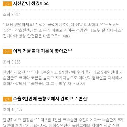
자신감이 생겼어요.
인기
조회 9,814
* 내용 안녕하세요! 진작에 올렸어야 하는데 정말 죄송해요.^*^~ 원장님
실장님 간호선생님들 또 우리 이쁘고 귀여운 선경언니! 모두 잘 지내시죠?
갈때마다 항상 한결같은 마음으로…
더보기
이제 거울볼때 기분이 좋아요^^
인기
조회 9,166
안녕하세요~최**입니다.수술하고 9개월만에 후기 올리네요 9개원전에 가
슴연골로 코대와 코끝을 높이고 자가지방으로 이마,턱 옆라인을 이식해서
조화가 잘되게 수술했습니다.코는 매우 자…
더보기
수술3번만에 들창코에서 완벽코로 변신!
인기
조회 10,427
안녕하세요 원장님~^^ 저 6월 1일날 코수술한 수진이에요^^ 수술한지 5개
월만에 후기남기네요~ 사실 저희집유전이 들창코에요 저에겐 정말 심한