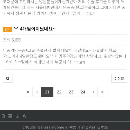
코때문에 고민하시는 많은분들이계실거같아 저의 수술 후기를 이렇게 쓰
게되었습니다.저는 서울대병원에서 완곡증(흰코)수술하고 코에 커다란 종
기까지 생겨 마음의 병까지 생겨 대인기피증이 …
더보기
^^ 4개월이지났네요~
인기
조회 6,899
비중격만곡증+코끝 수술한지 벌써 네달이 지났네요~ 12월말에 했으니
깐....이제 4달반정도 됐어요^^ 이명주원장님이랑 상담하고, 수술받았는데
~ 아이스크림얘기 꺼내면 제가 누군지 아…
더보기
정렬
21
22
23
24
ENGLISH
Bahasa Indonesia
中文
Tiếng Việt
日本語