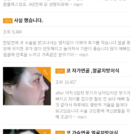
콤플렉스였죠..4년전에 모 성형외과에…
더보기
사실 했습니다.
인기
조회 9,484
한달전에 코 수술을 받고나서는 염치없이 이제야 후기를 적습니다.얼굴 중
앙에 위치한 코가 많이 반듯해지고 높아져서 기분이 좋습니다.많이 예뻐진
얼굴에 만족을 느끼고 가족같은 분위기의…
더보기
코 자가연골 ,얼굴지방이식
Hot
인기
조회 10,457
after 아직 6일차 붓기가 남아있지만 붓기가
빠지고 자리를 잡으면 훨씬 전 보다 예뻐 질
것 같아서 하루에도 몇번씩 거울을 들여다
보고있습니다.수술 고민중에 계신분들을 위
해 조금이…
더보기
코 가슴연골,얼굴지방이식
인기