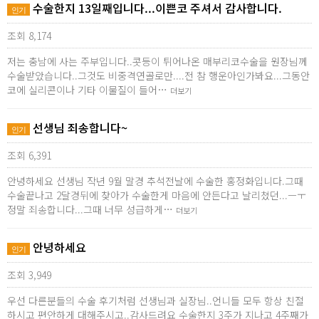
수술한지 13일째입니다...이쁜코 주셔서 감사합니다.
인기
조회 8,174
저는 충남에 사는 주부입니다..콧등이 튀어나온 매부리코수술을 원장님께
수술받았습니다..그것도 비중격연골로만....전 참 행운아인가봐요...그동안
코에 실리콘이나 기타 이물질이 들어…
더보기
선생님 죄송합니다~
인기
조회 6,391
안녕하세요 선생님 작년 9월 말경 추석전날에 수술한 홍정화입니다.그때
수술끝나고 2달경뒤에 찾아가 수술한게 마음에 안든다고 날리쳤던...ㅡㅜ
정말 죄송합니다...그때 너무 성급하게…
더보기
안녕하세요
인기
조회 3,949
우선 다른분들의 수술 후기처럼 선생님과 실장님..언니들 모두 항상 친절
하시고 편안하게 대해주시고..감사드려요 수술한지 3주가 지나고 4주째가