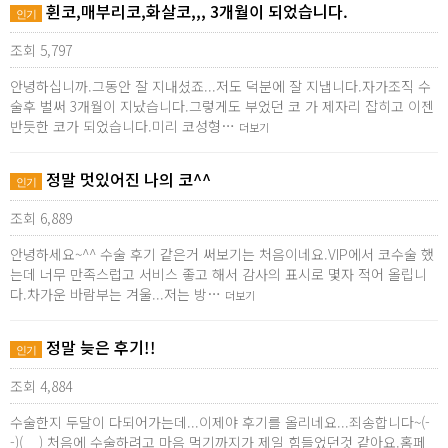
휜코,매부리코,화살코,,, 3개월이 되었습니다.
인기
조회 5,797
안녕하십니까.그동안 잘 지내셨죠...저도 덕분에 잘 지냅니다.자가조직 수
술후 벌써 3개월이 지났습니다.그렇게도 부었던 코 가 제자리 잡히고 이젠
반듯한 코가 되었습니다.미리 코성형…
더보기
정말 멋있어진 나의 코^^
인기
조회 6,889
안녕하세요~^^ 수술 후기 같은거 써보기는 처음이네요.VIP에서 코수술 했
는데 너무 만족스럽고 서비스 좋고 해서 감사의 표시로 몇자 적어 올립니
다.차가운 바람부는 겨울...저는 방…
더보기
정말 늦은 후기!!
인기
조회 4,884
수술한지 두달이 다되어가는데...이제야 후기를 올리네요...죄송합니다~(-
-)(__) 처음에 수술하려고 마음 먹기까지가 제일 힘들었던것 같아요.홈페