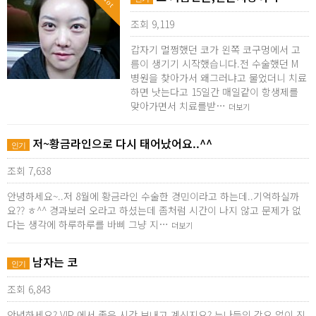
Hot
조회 9,119
갑자기 멀쩡했던 코가 왼쪽 코구멍에서 고
름이 생기기 시작했습니다.전 수술했던 M
병원을 찾아가서 왜그러냐고 물었더니 치료
하면 낫는다고 15일간 매일같이 항생제를
맞아가면서 치료를받…
더보기
저~황금라인으로 다시 태어났어요..^^
인기
조회 7,638
안녕하세요~..저 8월에 황금라인 수술한 경민이라고 하는데..기억하실까
요?? ㅎ^^ 경과보러 오라고 하셨는데 좀처럼 시간이 나지 않고 문제가 없
다는 생각에 하루하루를 바삐 그냥 지…
더보기
남자는 코
인기
조회 6,843
안녕하세요? VIP 에서 좋은 시간 보내고 계신지요? 누나들의 강요 없이 진