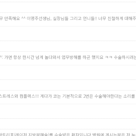
너무 만족해요 ^^ 이명주선생님, 실장님들 그리고 언니들!! 너무 친철하게 대
^^: 가면 항상 한시간 넘게 놀다와서 업무방해를 하곤 했지요 ㅋㅋ 수술하시
 스트레스와 컴플렉스!!! 게다가 코는 기본적으로 2번은 수술해야한다는 소리를
 스마트리포(레이저 지방분해술)를 수술받은 환자입니다.병원에 계시는분은 저