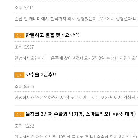
조회 5,414
일단 전 캐나다에서 한국까지 와서 성형했는데...VIP에서 성형결과 
한달하고 열흘 됐네요~^^:
인기
조회 6,937
안녕하세요? 이제 다음주에 찾아뵈겠네요~ 6월 3일 수술한 지연이요
코수술 2년후!!
인기
조회 8,366
안녕하세요^^ 기억하실런지 잘 모르지만....저는 코가 낮아서 엄청난
들창코 3번째 수술과 턱지방, 스마트리포(->완전대박)
인기
조회 7,252
안녕하세요 저는 이번달 19일날 들창코 3번째 수술과 턱지방이식,