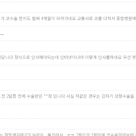
제가 코수술 한지도 벌써 4개월이 되어가네요.교통사로 코를 다쳐서 종합병원
…
있답니다 정식으로 인사해야되는데 인터넷이나마 이렇게 인사를하네요 우선 붓
.전 2달쯤 전에 수술받은 **정 입니다.사실 저같은 경우는 갑자기 성형수술
전코는 정말생각하기도싫어요 ..복코라서...ㅠㅠ 2월인가 3월달에 코수술알아보