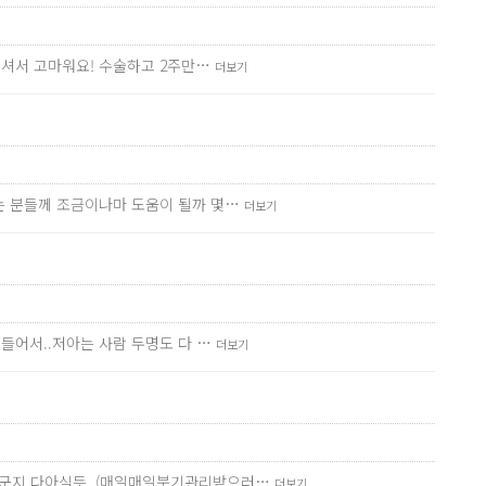
해주셔서 고마워요! 수술하고 2주만…
더보기
려는 분들께 조금이나마 도움이 될까 몇…
더보기
 들어서..저아는 사람 두명도 다 …
더보기
 누군지 다아실듯..(매일매일붓기관리받으러…
더보기