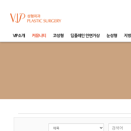
VIP소개
커뮤니티
코성형
딥플레인 안면거상
눈성형
지방