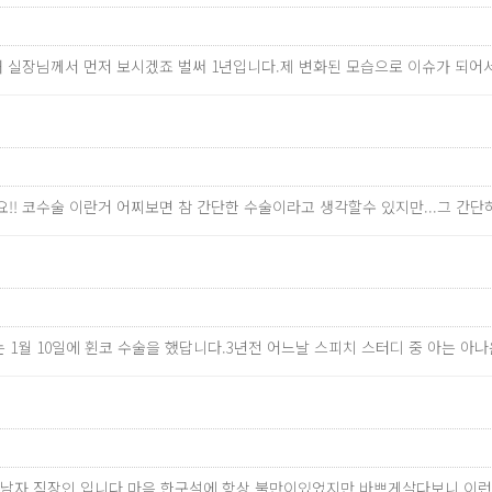
막내 실장님께서 먼저 보시겠죠 벌써 1년입니다.제 변화된 모습으로 이슈가 되
!! 코수술 이란거 어찌보면 참 간단한 수술이라고 생각할수 있지만...그 
는 1월 10일에 휜코 수술을 했답니다.3년전 어느날 스피치 스터디 중 아는 아나
의 남자 직장인 입니다.마음 한구석에 항상 불만이있었지만 바쁘게살다보니 이