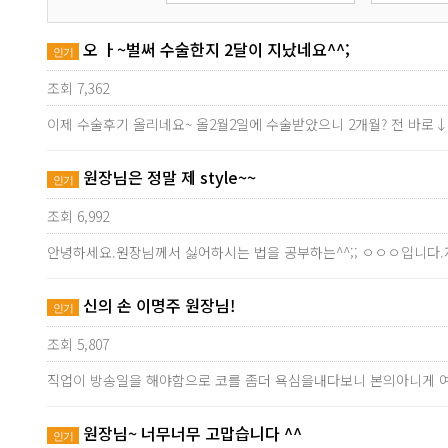
오 ㅏ~벌써 수술한지 2달이 지났네요^^;
인기
조회 7,362
이제 수술후기 올리네요~ 올2월2일에 수술받았으니 2개월? 전 바로
원장님은 정말 제 style~~
인기
조회 6,992
안녕하세요.원장님께서 싫어하시는 법을 공부하는^^;; ㅇㅇㅇ입니다.
신의 손 이명주 원장님!
인기
조회 5,807
직업이 방송일을 해야함으로 코를 좀더 욕심을내다보니 본의아니게 
원장님~ 너무너무 고맙습니다 ^^
인기