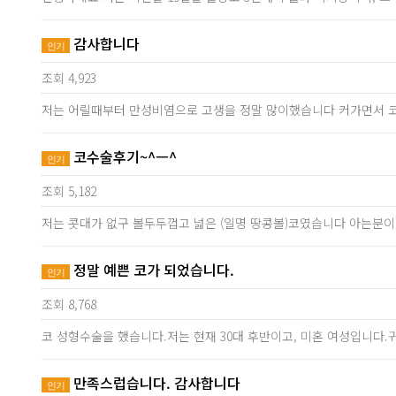
감사합니다
인기
조회 4,923
저는 어릴때부터 만성비염으로 고생을 정말 많이했습니다 커가면서 코
코수술후기~^ㅡ^
인기
조회 5,182
저는 콧대가 없구 볼두두껍고 넓은 (일명 땅콩볼)코였습니다 아는분
정말 예쁜 코가 되었습니다.
인기
조회 8,768
코 성형수술을 했습니다.저는 현재 30대 후반이고, 미혼 여성입니다.
만족스럽습니다. 감사합니다
인기