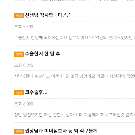
선생님 감사합니다.^.^
인기
조회 5,390
수술한지 한달째 되어가는데요 문**이에요^.^ 약간의 붓기가 있지
수술한지 한 달 후
인기
조회 6,245
지난 8월에 수술하고 이젠 한 달 조금 넘었네요 외모에 자신감이 없
코수술후...
인기
조회 8,090
정말 망설엿지만 하길 잘한것 같아요 더 갸름해지고 샤프해진것 같기
원장님과 미녀삼총사 등 외 식구들께
인기