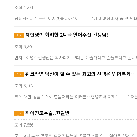
조회 4,871
원장님~ 저 누구진 아시겠습니까? 이 글은 로비 미녀삼총사 중 젤 
제인생의 화려한 2막을 열어주신 선생님!!
인기
조회 6,846
먼저...이명주선생님은 의사라기 보다는 예술가라고 말씀드리고 싶네요
휜코라면 당신이 할 수 있는 최고의 선택은 VIP(부제…
인기
조회 6,102
코에 대한 컴플렉스로 힘들어하는 여러분~~안녕하세요?! ^____^ 저
휘어진코수술..한달반
인기
조회 7,556
중학교때 부터 콧등의 휘어진부분에 콤플렉스를 안고 살아온 36세 