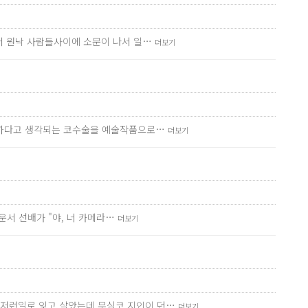
어서 원낙 사람들사이에 소문이 나서 일…
더보기
간단하다고 생각되는 코수술을 예술작품으로…
더보기
운서 선배가 "야, 너 카메라…
더보기
런저런일로 잊고 살았는데 무심코 지인이 던…
더보기