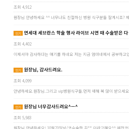
조회 4,912
원장님 안녕하세요 ^^ 너무나도 친절하신 병원 식구분들 잘계시죠? 
연세대 세브란스 학술 행사 라이브 시연 때 수술받은 다
인기
조회 4,402
이제서야 감사하다는 얘기를 하네요 저는 지금 엄마네에서 공부하고
원장님, 감사드려요.
인기
조회 4,099
안녕하세요.원장님.그리고 vip병원식구들.먼저 새해 복 많이 받으세요
원장님 너무감사드려요^ㅡ^
인기
조회 5,983
원장님 안녕하세요! 10월23일날/코수술한 김** 이라고해요^^ 예