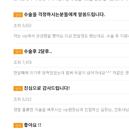
수술을 걱정하시는분들에게 말씀드립니다.
인기
조회 9,653
저는 vip에서 코성형을 했어요.지금 한달정도 됐는데요..수술 후 치
수술후 2달후..
인기
조회 7,478
한달째에 쓰기루 맘먹었었는데 벌써 두달이 넘어가네요^^* 저같은 
진심으로 감사드립니다!
인기
조회 6,013
정말 훌륭한 의술을 베푸시는 vip원장님과 친절하신 실장님, 간호사
좋아요 !!
인기