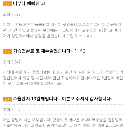
너무나 예뻐진 코
인기
조회 9,877
제코는 콧등이 약간돌출되고 미간이 낮았습니다.코끝은 그런데로 높았지
만...미간이 낮고 돌출된 콧등때문에 고민이어서 코수술을 결심하고 여기
저기 성형외과에서 상담을 받았습니다.그런데 …
더보기
가슴연골로 코 재수술했습니다~ ^_^;;
인기
조회 9,547
진작에 수술 후기 올렸어했는데, 휴가 끝난 후 밀린 일 하느라, 적응하느라
정신없어서 지금 짬 시간 내어 한번 작성하려고 합니다.저는 8년전에 미간
이 낮은 코를 극복(?)해 보고자…
더보기
수술한지 13일째입니다...이쁜코 주셔서 감사합니다.
인기
조회 8,402
저는 충남에 사는 주부입니다..콧등이 튀어나온 매부리코수술을 원장님께
수술받았습니다..그것도 비중격연골로만....전 참 행운아인가봐요...그동안