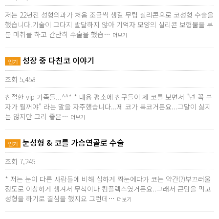
저는 22년전 성형외과가 처음 조금씩 생길 무렵 실리콘으로 코성형 수술을
했습니다.기술이 그다지 발달하지 않아 기억자 모양의 실리콘 보형물을 부
분 마취를 하고 간단히 수술을 했습…
더보기
성장 중 다친코 이야기
인기
조회 5,458
친절한 vip 가족들...^^* * 내용 평소에 친구들이 제 코를 보면서 "넌 꼭 부
자가 될꺼야" 라는 말을 자주했습니다...제 코가 복코거든요...그말이 싫지
는 않지만 그리 좋은…
더보기
눈성형 & 코를 가슴연골로 수술
인기
조회 7,245
* 저는 눈이 다른 사람들에 비해 심하게 짝눈에다가 코는 약간(?)부끄러울
정도로 이상하게 생겨서 무척이나 컴플렉스였거든요..그래서 큰맘을 먹고
성형을 하기로 결심을 했지요 그런데…
더보기