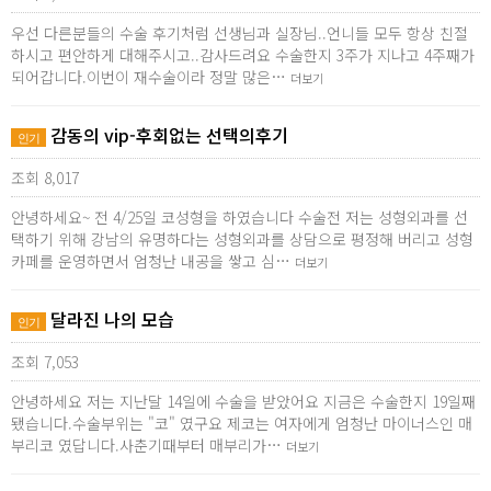
우선 다른분들의 수술 후기처럼 선생님과 실장님..언니들 모두 항상 친절
하시고 편안하게 대해주시고..감사드려요 수술한지 3주가 지나고 4주째가
되어갑니다.이번이 재수술이라 정말 많은…
더보기
감동의 vip-후회없는 선택의후기
인기
조회 8,017
안녕하세요~ 전 4/25일 코성형을 하였습니다 수술전 저는 성형외과를 선
택하기 위해 강남의 유명하다는 성형외과를 상담으로 평정해 버리고 성형
카페를 운영하면서 엄청난 내공을 쌓고 심…
더보기
달라진 나의 모습
인기
조회 7,053
안녕하세요 저는 지난달 14일에 수술을 받았어요 지금은 수술한지 19일째
됐습니다.수술부위는 "코" 였구요 제코는 여자에게 엄청난 마이너스인 매
부리코 였답니다.사춘기때부터 매부리가…
더보기