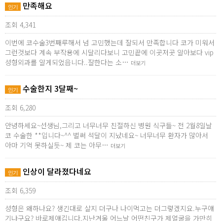
만족해요
인기
조회 4,341
이번에 코수술3번째루해서 넘 고민했는데 잘되서 만족합니다 코가 미워서
그런것보다 계속 부작용에 시달리다보니 고민끝에 이곳저곳 알아보다 vip
성형외과를 알게되었읍니다..잘한다는 소…
더보기
수술한지 3달째~
인기
조회 6,280
안녕하세요~선생님,그리고 너무너무 친절하신 병원 식구들~ 전 2월8일날
코 수술한 **입니다~^^ 벌써 석달이 지났네요~ 너무너무 환자가 많아서
아마 기억 못하실듯~ 제 코는 아무…
더보기
인상이 달라졌다네요
인기
조회 6,359
성형은 왜하나요? 생긴대로 살지 더구나 나이먹고는 더그렇겠지요.누구얘
기냐구요? 바로제얘깁니다.지난겨울 어느날 어떤친구가 제얼굴을 가만히