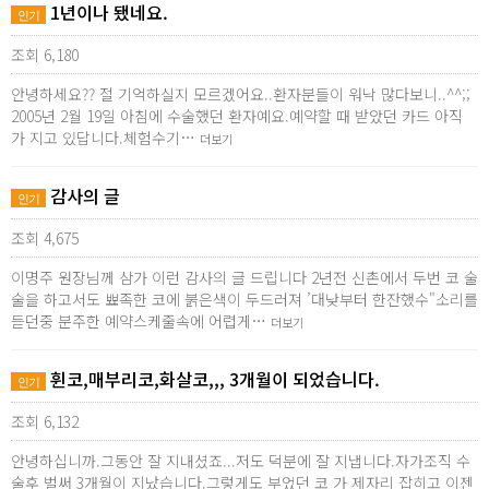
1년이나 됐네요.
인기
조회 6,180
안녕하세요?? 절 기억하실지 모르겠어요..환자분들이 워낙 많다보니..^^;;
2005년 2월 19일 아침에 수술했던 환자예요.예약할 때 받았던 카드 아직
가 지고 있답니다.체험수기…
더보기
감사의 글
인기
조회 4,675
이명주 원장님께 삼가 이런 감사의 글 드립니다 2년전 신촌에서 두번 코 술
술을 하고서도 뾰족한 코에 붉은색이 두드러져 ’대낮부터 한잔했수"소리를
듣던중 분주한 예약스케줄속에 어렵게…
더보기
휜코,매부리코,화살코,,, 3개월이 되었습니다.
인기
조회 6,132
안녕하십니까.그동안 잘 지내셨죠...저도 덕분에 잘 지냅니다.자가조직 수
술후 벌써 3개월이 지났습니다.그렇게도 부었던 코 가 제자리 잡히고 이젠