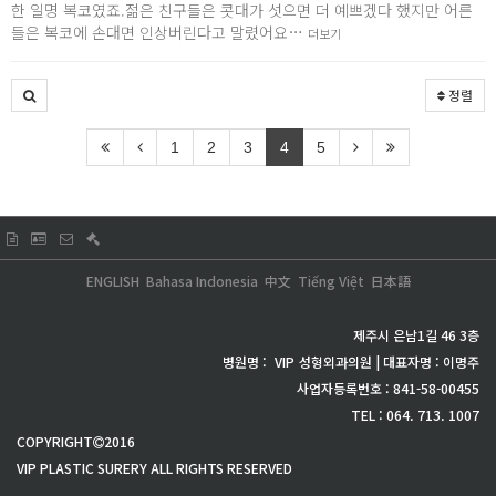
한 일명 복코였죠.젊은 친구들은 콧대가 섯으면 더 예쁘겠다 했지만 어른
들은 복코에 손대면 인상버린다고 말렸어요…
더보기
정렬
1
2
3
4
5
ENGLISH
Bahasa Indonesia
中文
Tiếng Việt
日本語
제주시 은남1길 46 3층
병원명 :
VIP
성형외과의원 | 대표자명 : 이명주
사업자등록번호 : 841-58-00455
TEL : 064. 713. 1007
COPYRIGHT
2016
VIP PLASTIC SURERY ALL RIGHTS RESERVED