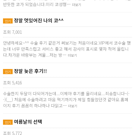
반듯한 코가 되었습니다.미리 코성형…
더보기
정말 멋있어진 나의 코^^
인기
조회 7,001
안녕하세요~^^ 수술 후기 같은거 써보기는 처음이네요.VIP에서 코수술 했
는데 너무 만족스럽고 서비스 좋고 해서 감사의 표시로 몇자 적어 올립니
다.차가운 바람부는 겨울...저는 방…
더보기
정말 늦은 후기!!
인기
조회 5,416
수술한지 두달이 다되어가는데...이제야 후기를 올리네요...죄송합니다~(-
-)(__) 처음에 수술하려고 마음 먹기까지가 제일 힘들었던것 같아요.홈페
이지 후기 꼼꼼히 하나하나 다읽고…
더보기
여름날의 선택
인기
조회 5,772