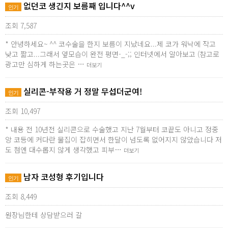
없던코 생긴지 보름째 입니다^^v
인기
조회 7,587
* 안녕하세요~ ^^ 코수술을 한지 보름이 지났네요...제 코가 워낙에 작고
낮고 짧고...그래서 옆모습이 완전 평면-_-;; 인터넷에서 알아보고 (참고로
광고만 심하게 하는곳은 …
더보기
실리콘-부작용 거 정말 무섭더군여!
인기
조회 10,497
* 내용 전 10년전 실리콘으로 수술했고 지난 7월부터 코끝도 아니고 정중
앙 코등에 커다란 물집이 잡히면서 한달이 넘도록 없어지지 않았습니다 저
도 첨엔 대수롭지 않게 생각했고 피부…
더보기
남자 코성형 후기입니다
인기
조회 8,449
원장님한테 상담받으러 갈