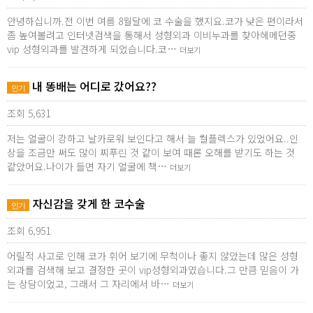
안녕하십니까.전 이번 여름 8월달에 코 수술을 했지요.코가 낮은 편이라서
좀 높여볼려고 인터넷검색을 통해서 성형외과 이비누과를 찾아헤메던중
vip 성형외과를 발견하게 되었습니다.코…
더보기
내 똥배는 어디로 갔어요??
인기
조회 5,631
저는 얼굴이 강하고 날카로워 보인다고 해서 늘 컬플렉스가 있었어요..인
상을 조금만 써도 많이 찌푸린 것 같이 보여 때론 오해를 받기도 하는 것
같았어요.나이가 들면 자기 얼굴에 책…
더보기
자신감을 갖게 한 코수술
인기
조회 6,951
어릴적 사고로 인해 코가 휘어 보기에 무척이나 좋지 않았는데 많은 성형
외과를 검색해 보고 결정한 곳이 vip성형외과였습니다.그 만큼 믿음이 가
는 상담이었고, 그래서 그 자리에서 바…
더보기