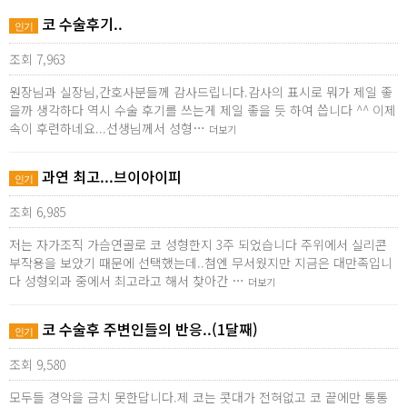
코 수술후기..
인기
조회 7,963
원장님과 실장님,간호사분들께 감사드립니다.감사의 표시로 뭐가 제일 좋
을까 생각하다 역시 수술 후기를 쓰는게 제일 좋을 듯 하여 씁니다 ^^ 이제
속이 후련하네요...선생님께서 성형…
더보기
과연 최고...브이아이피
인기
조회 6,985
저는 자가조직 가슴연골로 코 성형한지 3주 되었습니다 주위에서 실리콘
부작용을 보았기 때문에 선택했는데..첨엔 무서웠지만 지금은 대만족입니
다 성형외과 중에서 최고라고 해서 찾아간 …
더보기
코 수술후 주변인들의 반응..(1달째)
인기
조회 9,580
모두들 경악을 금치 못한답니다.제 코는 콧대가 전혀없고 코 끝에만 통통