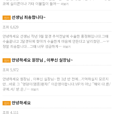
코에 실리콘이나 기타 이물질이 들어…
더보기
선생님 죄송합니다~
인기
조회 6,629
안녕하세요 선생님 작년 9월 말경 추석전날에 수술한 홍정화입니다.그때
수술끝나고 2달경뒤에 찾아가 수술한게 마음에 안든다고 날리쳤던...ㅡㅜ
정말 죄송합니다...그때 너무 성급하게…
더보기
안녕하세요 원장님 , 이뿌신 실장님~
인기
조회 5,972
안녕하세요 원장님 , 이뿌신 실장님~ 한 1년 반 전에...기억하실지 모르지
만...바로 그 "엉덩이(염증)환자!" 이은영이랍니다.VIP가 아닌 "해외 다.른/
곳에.서/ 받.은./…
더보기
안녕하세요
인기
조회 4,111