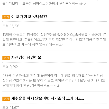
들여다보더니 요즘은 성형이보편화되서 부작용이적…
더보기
이 코가 제코 맞나요??
인기
조회 13,208
13일째 수술후기 정성들여 작성했는데 없어졌어요,,속상해요 수술한지 17
일째 되었네요..힘들었어요..무지무지 저뿐만은 아니겠죠?? 지금은 행복해
요.41년간 코 때문에 생긴 열등감에…
더보기
자신감이 생겼어요.
인기
조회 9,892
* 내용 안녕하세요! 진작에 올렸어야 하는데 정말 죄송해요.^*^~ 원장님
실장님 간호선생님들 또 우리 이쁘고 귀여운 선경언니! 모두 잘 지내시죠?
갈때마다 항상 한결같은 마음으로…
더보기
재수술을 하지 않으려면 자가조직 코가 최고..
인기
조회 11,679