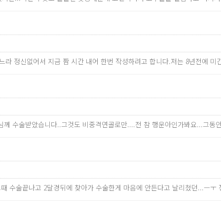
하느라 정신없어서 지금 짬 시간 내어 한번 작성하려고 합니다.저는 8년전에 미간
께 수술받았습니다..그것도 비중격연골로만....전 참 행운아인가봐요...그동
때 수술끝나고 2달경뒤에 찾아가 수술한게 마음에 안든다고 날리쳤던...ㅡㅜ 