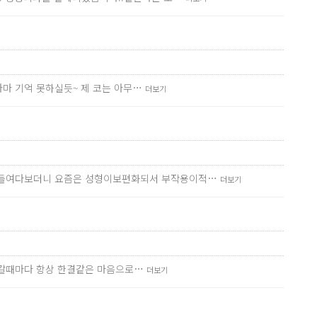
아마 기억 못하실듯~ 제 코는 아무…
더보기
만히들여다보더니 요즘은 성형이보편화되서 부작용이적…
더보기
? 갈때마다 항상 한결같은 마음으로…
더보기