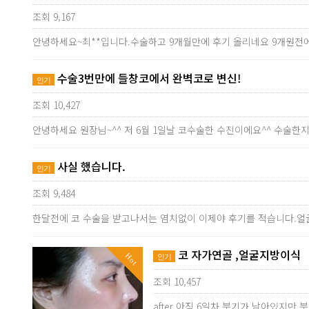
조회 9,167
안녕하세요~최**입니다.수술하고 9개월만에 후기 올리네요 9개원전
수술3번만에 들창코에서 완벽코로 변신!
인기
조회 10,427
안녕하세요 원장님~^^ 저 6월 1일날 코수술한 수진이에요^^ 수술
사실 했습니다.
인기
조회 9,484
한달전에 코 수술을 받고나서는 염치없이 이제야 후기를 적습니다.얼
코 자가연골 ,얼굴지방이식
Hot
인기
조회 10,457
after 아직 6일차 붓기가 남아있지