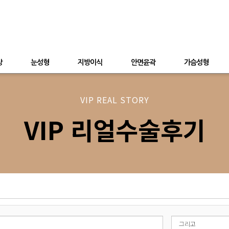
상
눈성형
지방이식
안면윤곽
가슴성형
VIP REAL STORY
VIP 리얼수술후기