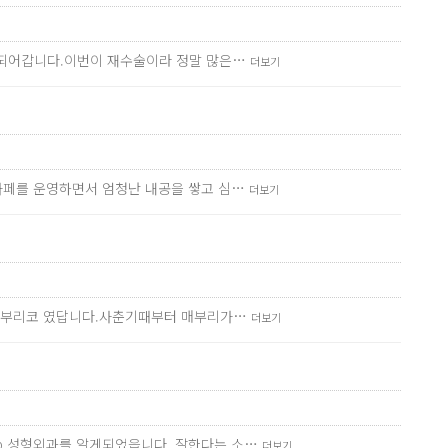
 되어갑니다.이번이 재수술이라 정말 많은…
더보기
카페를 운영하면서 엄청난 내공을 쌓고 심…
더보기
인 매부리코 였답니다.사춘기때부터 매부리가…
더보기
p 성형외과를 알게되었읍니다..잘한다는 소…
더보기