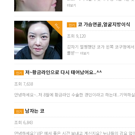
더보기
코 가슴연골,얼굴지방이식
Hot
인기
조회 9,120
갑자기 멀쩡했던 코가 왼쪽 코구멍에서
를받…
더보기
저~황금라인으로 다시 태어났어요..^^
인기
조회 7,638
안녕하세요~..저 8월에 황금라인 수술한 경민이라고 하는데..기억하실
남자는 코
인기
조회 6,843
안녕하세요? VIP 에서 좋은 시간 보내고 계신지요? 누나들의 강요