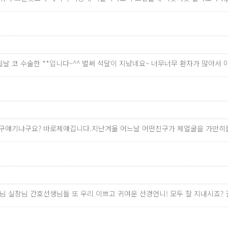
날 코 수술한 **입니다~^^ 벌써 석달이 지났네요~ 너무너무 환자가 많아서 
.누구얘기냐구요? 바로제얘깁니다.지난겨울 어느날 어떤친구가 제얼굴을 가
원장님 실장님 간호선생님들 또 우리 이쁘고 귀여운 선경언니! 모두 잘 지내시죠