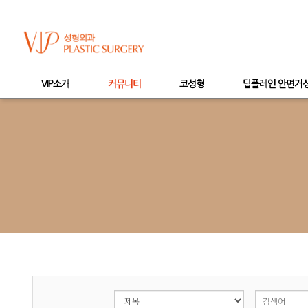
VIP소개
커뮤니티
코성형
딥플레인 안면거