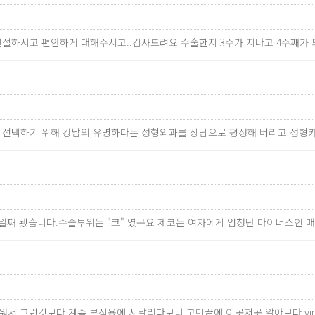
 친절하시고 편안하게 대해주시고..감사드려요 수술한지 3주가 지나고 4주째가
과를 선택하기 위해 강남의 유명하다는 성형외과를 상담으로 평정해 버리고 성형
19일째 됐습니다.수술부위는 "코" 였구요 제코는 여자에게 엄청난 마이너스
워서 그런것보다 계속 부작용에 시달리다보니 고민끝에 이곳저곳 알아보다 vi