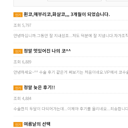
휜코,매부리코,화살코,,, 3개월이 되었습니다.
인기
조회 5,797
안녕하십니까.그동안 잘 지내셨죠...저도 덕분에 잘 지냅니다.자가조
정말 멋있어진 나의 코^^
인기
조회 6,889
안녕하세요~^^ 수술 후기 같은거 써보기는 처음이네요.VIP에서 코수
정말 늦은 후기!!
인기
조회 4,884
수술한지 두달이 다되어가는데...이제야 후기를 올리네요...죄송합니다
여름날의 선택
인기