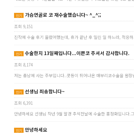
가슴연골로 코 재수술했습니다~ ^_^;;
인기
조회 9,151
진작에 수술 후기 올렸어했는데, 휴가 끝난 후 밀린 일 하느라, 적응
수술한지 13일째입니다...이쁜코 주셔서 감사합니다.
인기
조회 8,174
저는 충남에 사는 주부입니다..콧등이 튀어나온 매부리코수술을 원장님
선생님 죄송합니다~
인기
조회 6,391
안녕하세요 선생님 작년 9월 말경 추석전날에 수술한 홍정화입니다.그
안녕하세요
인기