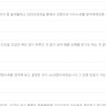
이라서 좀 높여볼려고 인터넷검색을 통해서 성형외과 이비누과를 찾아헤메던중 
.인상을 조금만 써도 많이 찌푸린 것 같이 보여 때론 오해를 받기도 하는 것 
성형외과를 검색해 보고 결정한 곳이 vip성형외과였습니다.그 만큼 믿음이 가
지만...미간이 낮고 돌출된 콧등때문에 고민이어서 코수술을 결심하고 여기