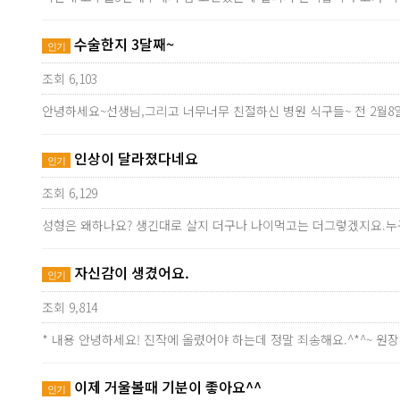
수술한지 3달째~
인기
조회 6,103
안녕하세요~선생님,그리고 너무너무 친절하신 병원 식구들~ 전 2월8일
인상이 달라졌다네요
인기
조회 6,129
성형은 왜하나요? 생긴대로 살지 더구나 나이먹고는 더그렇겠지요
자신감이 생겼어요.
인기
조회 9,814
* 내용 안녕하세요! 진작에 올렸어야 하는데 정말 죄송해요.^*^~ 
이제 거울볼때 기분이 좋아요^^
인기