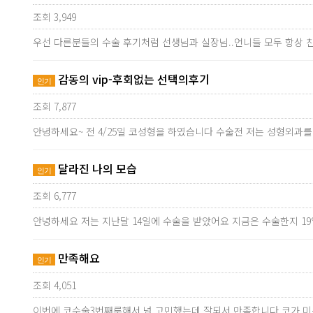
조회 3,949
우선 다른분들의 수술 후기처럼 선생님과 실장님..언니들 모두 항상
감동의 vip-후회없는 선택의후기
인기
조회 7,877
안녕하세요~ 전 4/25일 코성형을 하였습니다 수술전 저는 성형외
달라진 나의 모습
인기
조회 6,777
안녕하세요 저는 지난달 14일에 수술을 받았어요 지금은 수술한지 
만족해요
인기
조회 4,051
이번에 코수술3번째루해서 넘 고민했는데 잘되서 만족합니다 코가 미