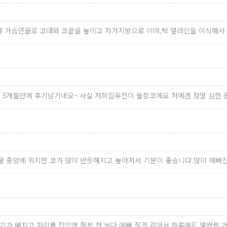
에 가슴연골로 코대와 코끝을 높이고 자가지방으로 이마,턱 옆라인을 이식해서
한지 5개월만에 후기남기네요~ 사실 저희집유전이 들창코에요 저에겐 정말 심한
굴 중앙에 위치한 코가 많이 반듯해지고 높아져서 기분이 좋습니다.많이 예뻐
만 붓기가 빠지고 자리를 잡으면 훨씬 전 보다 예뻐 질것 같아서 하루에도 몇