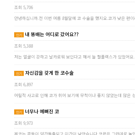
조회 5,706
안녕하십니까.전 이번 여름 8월달에 코 수술을 했지요.코가 낮은 편
내 똥배는 어디로 갔어요??
인기
조회 5,388
저는 얼굴이 강하고 날카로워 보인다고 해서 늘 컬플렉스가 있었어요.
자신감을 갖게 한 코수술
인기
조회 6,897
어릴적 사고로 인해 코가 휘어 보기에 무척이나 좋지 않았는데 많은 
너무나 예뻐진 코
인기
조회 9,973
제코는 콧등이 약간돌출되고 미간이 낮았습니다.코끝은 그런데로 높았