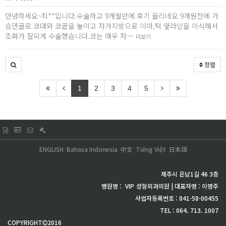
안녕하세요~최**입니다.수술하고 9개월만에 후기 올리네요 9개원전에 가
슴연골로 코대와 코끝을 높이고 자가지방으로 이마,턱 옆라인을 이식해서
조화가 잘되게 수술했습니다.코는 매우 자…
더보기
정렬
1
2
3
4
5
ENGLISH
Bahasa Indonesia
中文
Tiếng Việt
日本語
제주시 은남1길 46 3층
병원명 :
VIP
성형외과의원 | 대표자명 : 이명주
사업자등록번호 : 841-58-00455
TEL : 064. 713. 1007
COPYRIGHT
2016