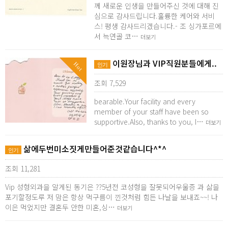
께 새로운 인생을 만들어주신 것에 대해 진
심으로 감사드립니다.훌륭한 케어와 서비
스! 평생 감사드리겠습니다.- 조 싱가포르에
서 늑연골 코…
더보기
이원장님과 VIP직원분들에게..
Hot
인기
조회 7,529
bearable.Your facility and every
member of your staff have been so
supportive.Also, thanks to you, I…
더보기
삶에두번미소짓게만들어준것같습니다^*^
인기
조회 11,281
Vip 성형외과을 알게된 동기은 ??5년전 코성형을 잘못되어우울증 과 삶을
포기할정도루 저 맘은 항상 먹구름이 낀것처럼 힘든 나날을 보내죠~~! 나
이은 먹었지만 결혼두 안한 미혼,싱…
더보기