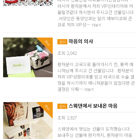
러시아 환자분께서 저희 VIP인테리어와 어
울릴것같다 하시면서 주시고간 선물입니다
.서양인은 동양인과는 달리 매부리코와 큰
코로 저희 VIP성…
더보기
마음의 의사
Hot
인기
조회 2,042
환자분이 고국으로 돌아가시기 전, 통역 매
니져님께 주시고 간 선물입니다 . 환자분이
저희 VIP성형외과를 믿고 타국으로 수술 결
정을 하시기까지 매니져분들이 없었다면 큰
결정은 이뤄…
더보기
스웨덴에서 보내온 마음
Hot
인기
조회 1,927
스웨덴에서 멋있는 선물이 도착했습니다 .
보내주신 선물에 편지까지, 환자분의 마음