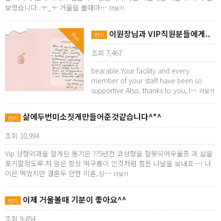
보였습니다..ㅜ_ㅜ 거울을 볼때마…
더보기
이원장님과 VIP직원분들에게..
Hot
인기
조회 7,467
bearable.Your facility and every
member of your staff have been so
supportive.Also, thanks to you, I…
더보기
삶에두번미소짓게만들어준것같습니다^*^
인기
조회 10,994
Vip 성형외과을 알게된 동기은 ??5년전 코성형을 잘못되어우울증 과 삶을
포기할정도루 저 맘은 항상 먹구름이 낀것처럼 힘든 나날을 보내죠~~! 나
이은 먹었지만 결혼두 안한 미혼,싱…
더보기
이제 거울볼때 기분이 좋아요^^
인기
조회 9,854