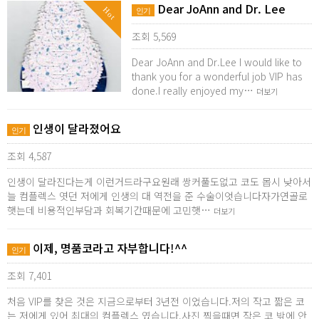
Dear JoAnn and Dr. Lee
Hot
인기
조회 5,569
Dear JoAnn and Dr.Lee I would like to
thank you for a wonderful job VIP has
done.I really enjoyed my…
더보기
인생이 달라졌어요
인기
조회 4,587
인생이 달라진다는게 이런거드라구요원래 쌍커풀도없고 코도 몹시 낮아서
늘 컴플렉스 엿던 저에게 인생의 대 역전을 준 수술이엇습니다자가연골로
햇는데 비용적인부담과 회복기간때문에 고민햇…
더보기
이제, 명품코라고 자부합니다!^^
인기
조회 7,401
처음 VIP를 찾은 것은 지금으로부터 3년전 이었습니다.저의 작고 짧은 코
는 저에게 있어 최대의 컴플렉스 였습니다.사진 찍을때면 작은 코 밖에 안