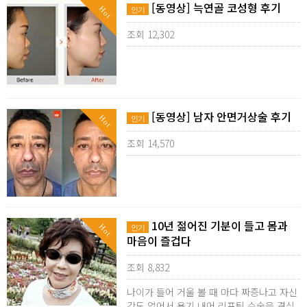
[동영상] 늑연골 코성형 후기
Hot
인기
조회 12,302
[동영상] 남자 안면거상술 후기
Hot
인기
조회 14,570
10년 젊어진 기분이 들고 몸과
Hot
인기
마음이 즐겁다
조회 8,832
나이가 들어 거울 볼 때 마다 짜증나고 자신
감도 없어서 용기 내어 리프팅 수술을 결심