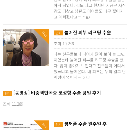
하게 되었다. 겁도 나고 했지만 지금은 자신
감도 되찾고 남편도 아이들도 너무 젊어지
고 예뻐졌다고…
더보기
늘어진 피부 리프팅 수술
Hot
인기
조회 10,238
나는 친구들보다 나이가 많아 보여 늘 고민
이었는데 늘어진 피부를 리프팅 수술을 했
다. 많이 좋아져 보인다고 친구들이 어디서
했느냐고 물어온다. 내 피부는 무척 얇고 탄
력성이 없어서…
더보기
[동영상] 비중격만곡증 코성형 수술 당일 후기
인기
조회 11,289
쌍꺼풀 수술 일주일 후
Hot
인기