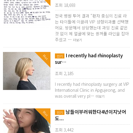
조회 18,693
전국 병원 투어 결과 “환자 중심의 진료 라
는 타이틀에 이끌려 VIP 성형외과를 선택했
어요. 방문해서 상담했는데 과잉 진료 같은
것 없이 제 얼굴에 맞는 쌍꺼풀 라인을 잡아
주셨고 …
더보기
I recently had rhinoplasty
Hot
인기
sur…
조회 2,185
I recently had rhinoplasty surgery at VIP
International Clinic in Apgujeong, and
was overall very pl…
더보기
남들이부러워한다4년이지낫어
Hot
인기
도...
조회 3,442