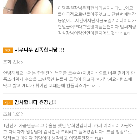
이명주원장님은저한테의님이시다,,,,,외모
를이국적으로만들어주엇고... 단한번에부작
용없이....시간이지난지금도길거리나어디가
면얼굴이쁘다고말많이듣는편이다 벌써저랑
김실장님이랑인연이된지어느덧…
더보기
너무너무 만족합니당 !!!
인기
조회 2,185
안녕하세요~~저는 한달전에 늑연골 코수술+지방이식으로 너무 결과가 만
족스러워서 수술을 고민중인 분들께 도움이 되고자 후기남겨요~ 평소에
낮고 짧고 게다가 휘어진 코때문에 컴플렉스가…
더보기
감사합니다 원장님!!
인기
조회 1,952
1년전에 가슴연골로 코수술을 했던 남희선입니다. 카페 이리저리 자랑하
고 다니다가 원장님께 감사인사 드리려고 들어왔습니다~ 코를 엉망으로
망쳐놓고 마지막 희망이다 생각하고 이명주원장…
더보기