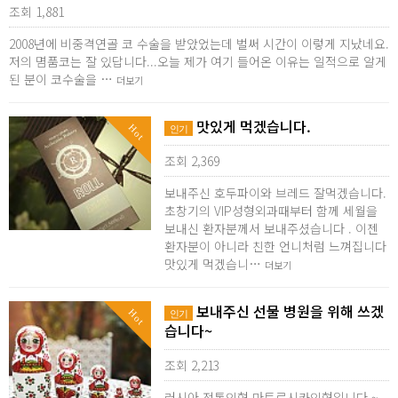
조회 1,881
2008년에 비중격연골 코 수술을 받았었는데 벌써 시간이 이렇게 지났네요.
저의 몀품코는 잘 있답니다...오늘 제가 여기 들어온 이유는 일적으로 알게
된 분이 코수술을 …
더보기
맛있게 먹겠습니다.
Hot
인기
조회 2,369
보내주신 호두파이와 브레드 잘먹겠습니다.
초창기의 VIP성형외과때부터 함께 세월을
보내신 환자분께서 보내주셨습니다 . 이젠
환자분이 아니라 친한 언니처럼 느껴집니다
맛있게 먹겠습니…
더보기
보내주신 선물 병원을 위해 쓰겠
Hot
인기
습니다~
조회 2,213
러시아 전통인형 마트료시카인형입니다 ~