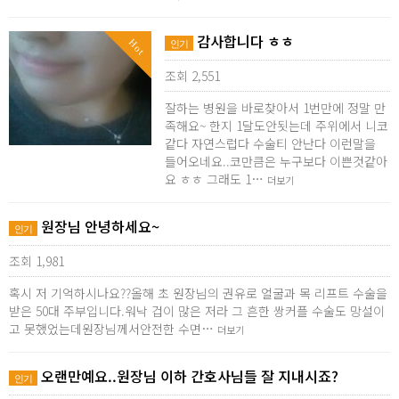
감사합니다 ㅎㅎ
Hot
인기
조회 2,551
잘하는 병원을 바로찾아서 1번만에 정말 만
족해요~ 한지 1달도안됫는데 주위에서 니코
같다 자연스럽다 수술티 안난다 이런말을
들어오네요..코만큼은 누구보다 이쁜것같아
요 ㅎㅎ 그래도 1…
더보기
원장님 안녕하세요~
인기
조회 1,981
혹시 저 기억하시나요??올해 초 원장님의 권유로 얼굴과 목 리프트 수술을
받은 50대 주부입니다.워낙 겁이 많은 저라 그 흔한 쌍커플 수술도 망설이
고 못했었는데원장님께서안전한 수면…
더보기
오랜만예요..원장님 이하 간호사님들 잘 지내시죠?
인기