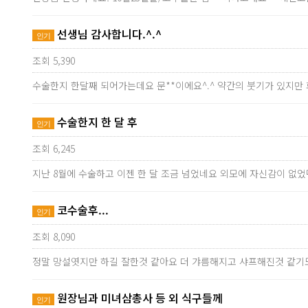
선생님 감사합니다.^.^
인기
조회 5,390
수술한지 한달째 되어가는데요 문**이에요^.^ 약간의 붓기가 있지
수술한지 한 달 후
인기
조회 6,245
지난 8월에 수술하고 이젠 한 달 조금 넘었네요 외모에 자신감이 없
코수술후...
인기
조회 8,090
정말 망설엿지만 하길 잘한것 같아요 더 갸름해지고 샤프해진것 같기
원장님과 미녀삼총사 등 외 식구들께
인기