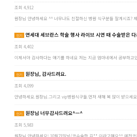
조회 4,912
원장님 안녕하세요 ^^ 너무나도 친절하신 병원 식구분들 잘계시죠? 
연세대 세브란스 학술 행사 라이브 시연 때 수술받은 
인기
조회 4,402
이제서야 감사하다는 얘기를 하네요 저는 지금 엄마네에서 공부하고
원장님, 감사드려요.
인기
조회 4,099
안녕하세요.원장님.그리고 vip병원식구들.먼저 새해 복 많이 받으세요
원장님 너무감사드려요^ㅡ^
인기
조회 5,983
원장님 안녕하세요! 10월23일날/코수술한 김** 이라고해요^^ 예