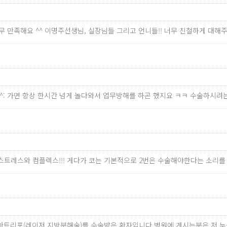
너무 만족해요 ^^ 이명주선생님, 실장님들 그리고 언니들!! 너무 친철하게 대
^^: 가면 항상 한시간 넘게 놀다와서 업무방해를 하곤 했지요 ㅋㅋ 수술하시
 스트레스와 컴플렉스!!! 게다가 코는 기본적으로 2번은 수술해야한다는 소리를
 스마트리포(레이저 지방분해술)를 수술받은 환자입니다.병원에 계시는분은 저