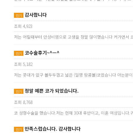
감사합니다
인기
조회 4,923
저는 어릴때부터 만성비염으로 고생을 정말 많이했습니다 커가면서 코
코수술후기~^ㅡ^
인기
조회 5,182
저는 콧대가 없구 볼두두껍고 넓은 (일명 땅콩볼)코였습니다 아는분
정말 예쁜 코가 되었습니다.
인기
조회 8,768
코 성형수술을 했습니다.저는 현재 30대 후반이고, 미혼 여성입니다.
만족스럽습니다. 감사합니다
인기