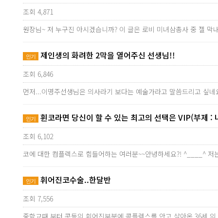
조회 4,871
원장님~ 저 누구진 아시겠습니까? 이 글은 로비 미녀삼총사 중 젤 
제인생의 화려한 2막을 열어주신 선생님!!
인기
조회 6,846
먼저...이명주선생님은 의사라기 보다는 예술가라고 말씀드리고 싶네요
휜코라면 당신이 할 수 있는 최고의 선택은 VIP(부제 : 
인기
조회 6,102
코에 대한 컴플렉스로 힘들어하는 여러분~~안녕하세요?! ^____^ 저
휘어진코수술..한달반
인기
조회 7,556
중학교때 부터 콧등의 휘어진부분에 콤플렉스를 안고 살아온 36세 