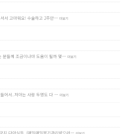
해주셔서 고마워요! 수술하고 2주만…
더보기
려는 분들께 조금이나마 도움이 될까 몇…
더보기
 들어서..저아는 사람 두명도 다 …
더보기
 누군지 다아실듯..(매일매일붓기관리받으러…
더보기