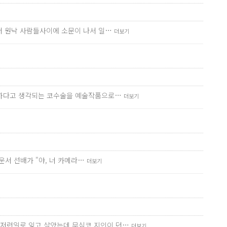
어서 원낙 사람들사이에 소문이 나서 일…
더보기
간단하다고 생각되는 코수술을 예술작품으로…
더보기
운서 선배가 "야, 너 카메라…
더보기
런저런일로 잊고 살았는데 무심코 지인이 던…
더보기