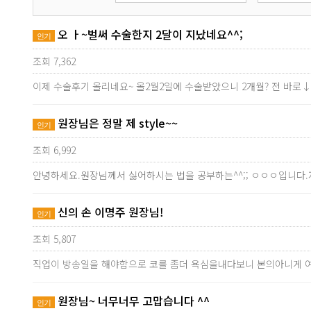
오 ㅏ~벌써 수술한지 2달이 지났네요^^;
인기
조회 7,362
이제 수술후기 올리네요~ 올2월2일에 수술받았으니 2개월? 전 바로
원장님은 정말 제 style~~
인기
조회 6,992
안녕하세요.원장님께서 싫어하시는 법을 공부하는^^;; ㅇㅇㅇ입니다.
신의 손 이명주 원장님!
인기
조회 5,807
직업이 방송일을 해야함으로 코를 좀더 욕심을내다보니 본의아니게 
원장님~ 너무너무 고맙습니다 ^^
인기