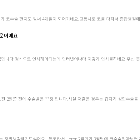
제가 코수술 한지도 벌써 4개월이 되어가네요.교통사로 코를 다쳐서 종합병원
다운이에요
있답니다 정식으로 인사해야되는데 인터넷이나마 이렇게 인사를하네요 우선 붓
.전 2달쯤 전에 수술받은 **정 입니다.사실 저같은 경우는 갑자기 성형수술
전코는 정말생각하기도싫어요 ..복코라서...ㅠㅠ 2월인가 3월달에 코수술알아보