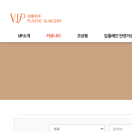
VIP소개
커뮤니티
코성형
딥플레인 안면거