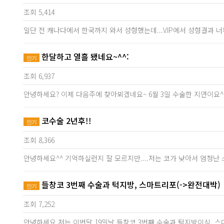
조회 5,414
일단 전 캐나다에서 한국까지 와서 성형했는데...VIP에서 성형결과 
한달하고 열흘 됐네요~^^:
인기
조회 6,937
안녕하세요? 이제 다음주에 찾아뵈겠네요~ 6월 3일 수술한 지연이요
코수술 2년후!!
인기
조회 8,366
안녕하세요^^ 기억하실런지 잘 모르지만....저는 코가 낮아서 엄청난
들창코 3번째 수술과 턱지방, 스마트리포(->완전대박)
인기
조회 7,252
안녕하세요 저는 이번달 19일날 들창코 3번째 수술과 턱지방이식,