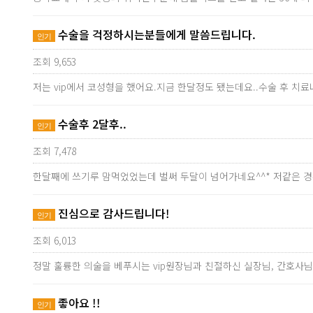
수술을 걱정하시는분들에게 말씀드립니다.
인기
조회 9,653
저는 vip에서 코성형을 했어요.지금 한달정도 됐는데요..수술 후 치
수술후 2달후..
인기
조회 7,478
한달째에 쓰기루 맘먹었었는데 벌써 두달이 넘어가네요^^* 저같은 
진심으로 감사드립니다!
인기
조회 6,013
정말 훌륭한 의술을 베푸시는 vip원장님과 친절하신 실장님, 간호사
좋아요 !!
인기