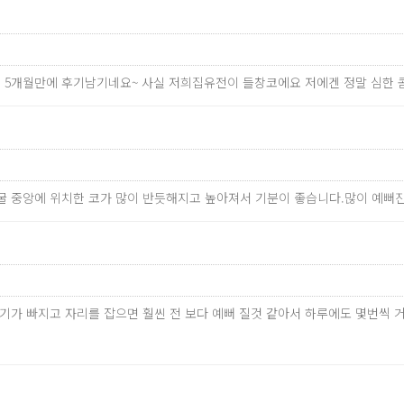
한지 5개월만에 후기남기네요~ 사실 저희집유전이 들창코에요 저에겐 정말 심한
굴 중앙에 위치한 코가 많이 반듯해지고 높아져서 기분이 좋습니다.많이 예뻐
만 붓기가 빠지고 자리를 잡으면 훨씬 전 보다 예뻐 질것 같아서 하루에도 몇