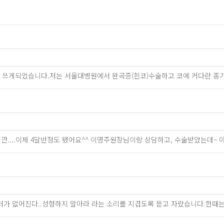
 쓰게되었습니다.저는 서울대병원에서 완곡증(흰코)수술하고 코에 커다란 종
깐....이제 4달반정도 됐어요^^ 이명주원장님이랑 상담하고, 수술받았는데~
릭터가 없어진다..성형하지 말아라 라는 소리를 지겹도록 듣고 자랐습니다.한때