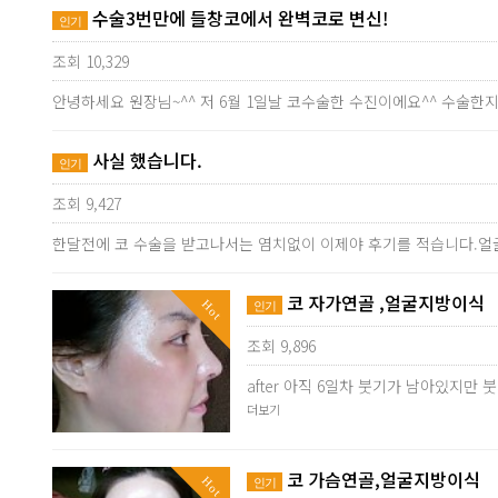
수술3번만에 들창코에서 완벽코로 변신!
인기
조회 10,329
안녕하세요 원장님~^^ 저 6월 1일날 코수술한 수진이에요^^ 수술
사실 했습니다.
인기
조회 9,427
한달전에 코 수술을 받고나서는 염치없이 이제야 후기를 적습니다.얼
코 자가연골 ,얼굴지방이식
Hot
인기
조회 9,896
after 아직 6일차 붓기가 남아있지
더보기
코 가슴연골,얼굴지방이식
Hot
인기