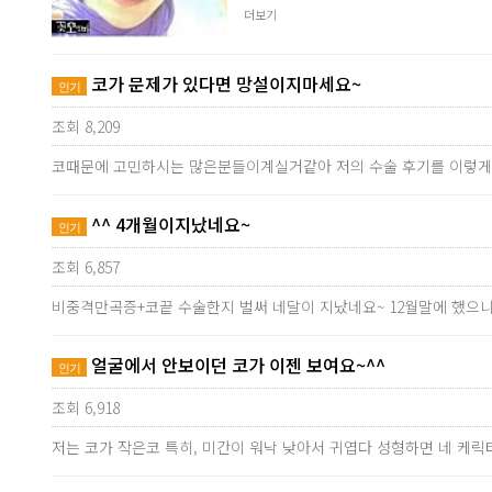
더보기
코가 문제가 있다면 망설이지마세요~
인기
조회 8,209
코때문에 고민하시는 많은분들이계실거같아 저의 수술 후기를 이렇게
^^ 4개월이지났네요~
인기
조회 6,857
비중격만곡증+코끝 수술한지 벌써 네달이 지났네요~ 12월말에 했으니
얼굴에서 안보이던 코가 이젠 보여요~^^
인기
조회 6,918
저는 코가 작은코 특히, 미간이 워낙 낮아서 귀엽다 성형하면 네 케