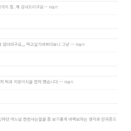
무언가의 힘..께 감사드리구요…
더보기
 않더라구요,,, 먹고살기바쁘다보니 그냥 …
더보기
먼저 턱과 지방이식을 먼저 했습니다.…
더보기
고민하던 어느날 한번사는얼굴 좀 보기좋게 바꿔보자는 생각과 만곡증으