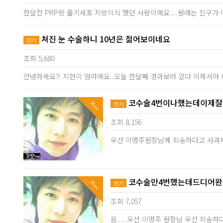
한달전 PRP랑 줄기세포 지방이식 했던 사람이에요....원래는 친구
쳐진 눈 수술하니 10년은 젊어보이네요
인기
조회 5,680
안녕하세요?! 지현이 엄마에요..오늘 한달째 경과보러 갔다 이제서야 
코수술4번이나했는데이제잘됐
Hot
인기
조회 8,156
우선 이명주원장님께 죄송하다고 사과
코수술만4번했는데드디어완성
Hot
인기
조회 7,057
음.....우선 이명주 원장님 우선 죄