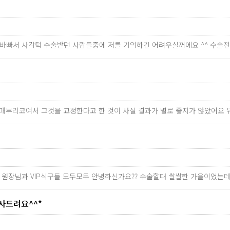
너무 바빠서 사각턱 수술받던 사람들중에 저를 기억하긴 어려우실꺼에요 ^^ 수
 매부리코여서 그것을 교정한다고 한 것이 사실 결과가 별로 좋지가 않았어요 뭐
주 원장님과 VIP식구들 모두모두 안녕하신가요?? 수술할때 쌀쌀한 가을이었는
사드려요^^*