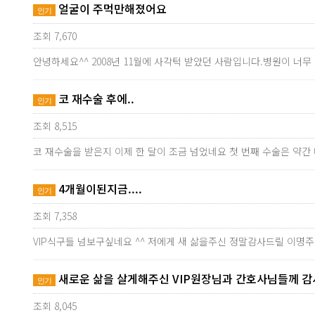
얼굴이 주먹만해졌어요
인기
조회 7,670
안녕하세요^^ 2008년 11월에 사각턱 받았던 사람입니다.병원이 
코 재수술 후에..
인기
조회 8,515
코 재수술을 받은지 이제 한 달이 조금 넘었네요 첫 번째 수술은 약간
4개월이된지금....
인기
조회 7,358
VIP식구들 넘보구싶네요 ^^ 저에게 새 삶을주신 정말감사드릴 이명
새로운 삶을 살게해주신 VIP원장님과 간호사님들께 감
인기
조회 8,045