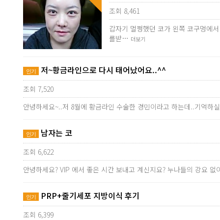
조회 8,461
갑자기 멀쩡했던 코가 왼쪽 코구멍에서
를받…
더보기
저~황금라인으로 다시 태어났어요..^^
인기
조회 7,520
안녕하세요~..저 8월에 황금라인 수술한 경민이라고 하는데..기억하실
남자는 코
인기
조회 6,622
안녕하세요? VIP 에서 좋은 시간 보내고 계신지요? 누나들의 강요
PRP+줄기세포 지방이식 후기
인기
조회 6,399