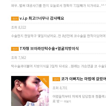
와우..벌써 대공사(?)를 한지 오늘로서 정확히 71일째가 되가네요..
v.i.p 최고!!너무나 감사해요
인기
조회 8,322
수술한지 한달하구 몇일지났어요..전 8년전에 코수술을 한적이있어여
T자형 브이라인턱수술+얼굴지방이식
인기
조회 7,562
턱수술과더불어 지방이식을 3일차 되네요 ..원래는 가슴연골 코 수술
코가 이뻐지는 마법에 걸렸어
Hot
인기
조회 8,701
어렸을적부터 저에게 답답함과 컴플렉스
로 밤…
더보기