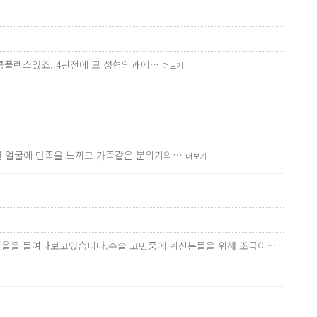
 콤플렉스였죠..4년전에 모 성형외과에…
더보기
진 얼굴에 만족을 느끼고 가족같은 분위기의…
더보기
번씩 거울을 들여다보고있습니다.수술 고민중에 계신분들을 위해 조금이…