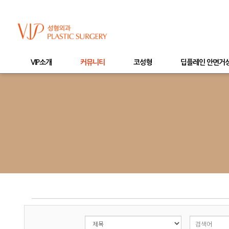
VIP소개
커뮤니티
코성형
딥플레인 안면거