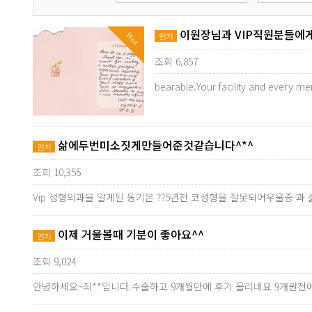
이원장님과 VIP직원분들에게
Hot
인기
조회 6,857
bearable.Your facility and every me
삶에두번미소짓게만들어준것같습니다^*^
인기
조회 10,355
Vip 성형외과을 알게된 동기은 ??5년전 코성형을 잘못되어우울증 과
이제 거울볼때 기분이 좋아요^^
인기
조회 9,024
안녕하세요~최**입니다.수술하고 9개월만에 후기 올리네요 9개원전