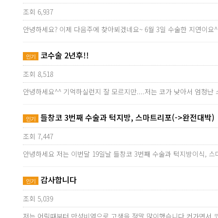
조회 6,937
안녕하세요? 이제 다음주에 찾아뵈겠네요~ 6월 3일 수술한 지연이요
코수술 2년후!!
인기
조회 8,518
안녕하세요^^ 기억하실런지 잘 모르지만....저는 코가 낮아서 엄청난
들창코 3번째 수술과 턱지방, 스마트리포(->완전대박)
인기
조회 7,447
안녕하세요 저는 이번달 19일날 들창코 3번째 수술과 턱지방이식,
감사합니다
인기
조회 5,039
저는 어릴때부터 만성비염으로 고생을 정말 많이했습니다 커가면서 코