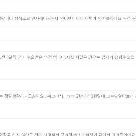
있답니다 정식으로 인사해야되는데 인터넷이나마 이렇게 인사를하네요 우선 붓
.전 2달쯤 전에 수술받은 **정 입니다.사실 저같은 경우는 갑자기 성형수술
전코는 정말생각하기도싫어요 ..복코라서...ㅠㅠ 2월인가 3월달에 코수술알아보
만 화장을 하지 않아도 전에 신경써서 꾸민것보다 예뻐진거 같아서 대만족이에