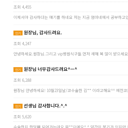
조회 4,455
이제서야 감사하다는 얘기를 하네요 저는 지금 엄마네에서 공부하고
원장님, 감사드려요.
인기
조회 4,247
안녕하세요.원장님.그리고 vip병원식구들.먼저 새해 복 많이 받으세요
원장님 너무감사드려요^ㅡ^
인기
조회 6,288
원장님 안녕하세요! 10월23일날/코수술한 김** 이라고해요^^ 예
선생님 감사합니다.^.^
인기
조회 5,620
수술한지 한달째 되어가는데요 문**이에요^.^ 약간의 붓기가 있지