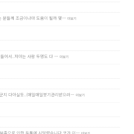
려는 분들께 조금이나마 도움이 될까 몇…
더보기
 들어서..저아는 사람 두명도 다 …
더보기
 누군지 다아실듯..(매일매일붓기관리받으러…
더보기
흡부족으로 인한 두통에 시달렸습니다.코가 이…
더보기