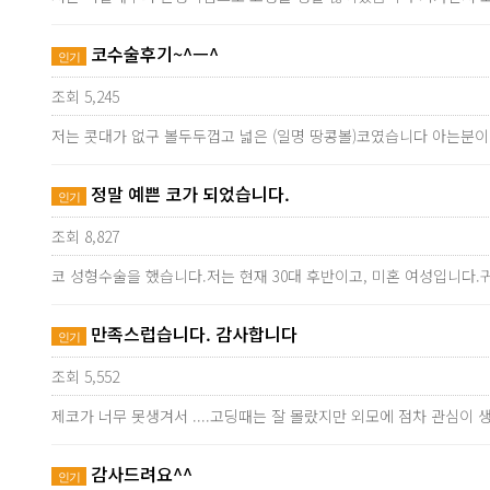
코수술후기~^ㅡ^
인기
조회 5,245
저는 콧대가 없구 볼두두껍고 넓은 (일명 땅콩볼)코였습니다 아는분
정말 예쁜 코가 되었습니다.
인기
조회 8,827
코 성형수술을 했습니다.저는 현재 30대 후반이고, 미혼 여성입니다.
만족스럽습니다. 감사합니다
인기
조회 5,552
제코가 너무 못생겨서 ....고딩때는 잘 몰랐지만 외모에 점차 관심이
감사드려요^^
인기