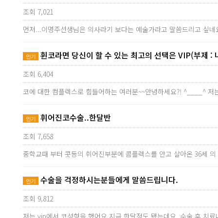
조회 7,021
먼저...이명주선생님은 의사라기 보다는 예술가라고 말씀드리고 싶네요
휜코라면 당신이 할 수 있는 최고의 선택은 VIP(부제 : 
인기
조회 6,404
코에 대한 컴플렉스로 힘들어하는 여러분~~안녕하세요?! ^____^ 저
휘어진코수술..한달반
인기
조회 7,658
중학교때 부터 콧등의 휘어진부분에 콤플렉스를 안고 살아온 36세 
수술을 걱정하시는분들에게 말씀드립니다.
인기
조회 9,812
저는 vip에서 코성형을 했어요.지금 한달정도 됐는데요..수술 후 치