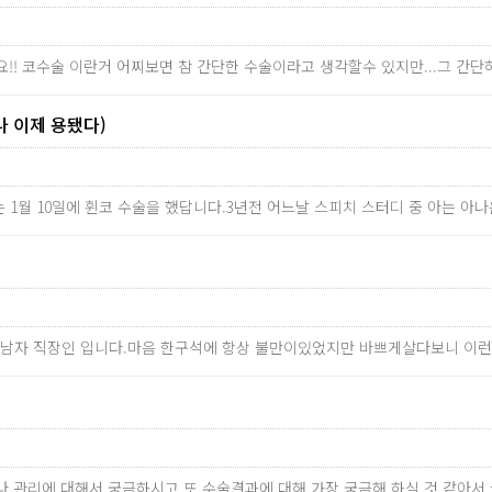
!! 코수술 이란거 어찌보면 참 간단한 수술이라고 생각할수 있지만...그 
나 이제 용됐다)
는 1월 10일에 휜코 수술을 했답니다.3년전 어느날 스피치 스터디 중 아는 아나
의 남자 직장인 입니다.마음 한구석에 항상 불만이있었지만 바쁘게살다보니 이
료나 관리에 대해서 궁금하시고 또 수술결과에 대해 가장 궁금해 하실 것 같아