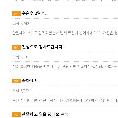
수술후 2달후..
인기
조회 7,740
한달째에 쓰기루 맘먹었었는데 벌써 두달이 넘어가네요^^* 저같은 
진심으로 감사드립니다!
인기
조회 6,137
정말 훌륭한 의술을 베푸시는 vip원장님과 친절하신 실장님, 간호사
좋아요 !!
인기
조회 5,722
일단 전 캐나다에서 한국까지 와서 성형했는데...VIP에서 성형결과 
한달하고 열흘 됐네요~^^:
인기