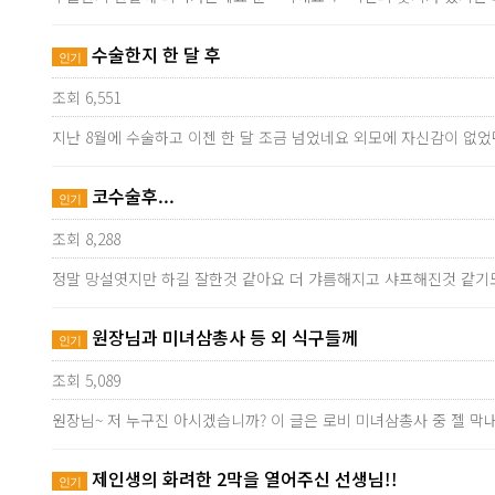
수술한지 한 달 후
인기
조회 6,551
지난 8월에 수술하고 이젠 한 달 조금 넘었네요 외모에 자신감이 없
코수술후...
인기
조회 8,288
정말 망설엿지만 하길 잘한것 같아요 더 갸름해지고 샤프해진것 같기
원장님과 미녀삼총사 등 외 식구들께
인기
조회 5,089
원장님~ 저 누구진 아시겠습니까? 이 글은 로비 미녀삼총사 중 젤 
제인생의 화려한 2막을 열어주신 선생님!!
인기