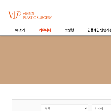
VIP소개
커뮤니티
코성형
딥플레인 안면거