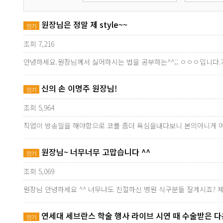
원장님은 정말 제 style~~
인기
조회 7,216
안녕하세요.원장님께서 싫어하시는 법을 공부하는^^;; ㅇㅇㅇ입니다.
신의 손 이명주 원장님!
인기
조회 5,964
직업이 방송일을 해야함으로 코를 좀더 욕심을내다보니 본의아니게 
원장님~ 너무너무 고맙습니다 ^^
인기
조회 5,069
원장님 안녕하세요 ^^ 너무나도 친절하신 병원 식구분들 잘계시죠? 
연세대 세브란스 학술 행사 라이브 시연 때 수술받은 
인기