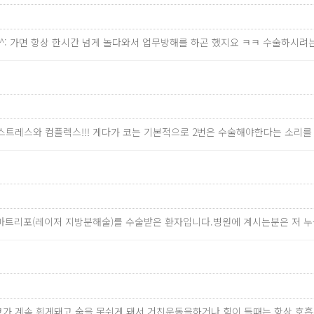
^^: 가면 항상 한시간 넘게 놀다와서 업무방해를 하곤 했지요 ㅋㅋ 수술하시
 스트레스와 컴플렉스!!! 게다가 코는 기본적으로 2번은 수술해야한다는 소리를
 스마트리포(레이저 지방분해술)를 수술받은 환자입니다.병원에 계시는분은 저
가 계속 휘게돼고 숨을 못쉬게 돼서 거친운동을하거나 힘이 들때는 항상 호