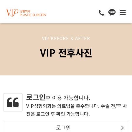
VIP BEFORE & AFTER
VIP 전후사진
로그인
후 이용 가능합니다.
VIP성형외과는 의료법을 준수합니다. 수술 전/후 사
진은 로그인 후 확인 가능합니다.
로그인