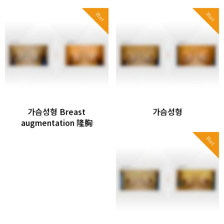
Hot
Hot
가슴성형 Breast
가슴성형
augmentation 隆胸
Hot