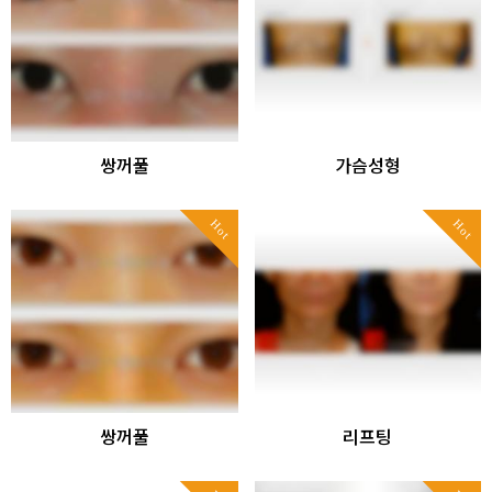
쌍꺼풀
가슴성형
Hot
Hot
쌍꺼풀
리프팅