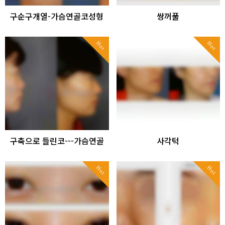
구순구개열-가슴연골코성형
쌍꺼풀
Hot
Hot
구축으로 들린코---가슴연골
사각턱
Hot
Hot