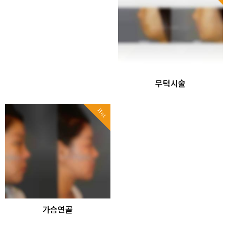
무턱시술
Hot
가슴연골