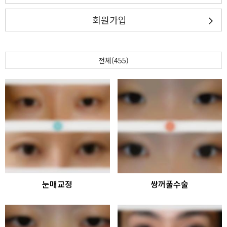
회원가입
전체(455)
눈매교정
쌍꺼풀수술