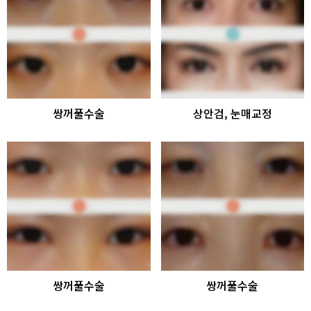
쌍꺼풀수술
상안검, 눈매교정
쌍꺼풀수술
쌍꺼풀수술